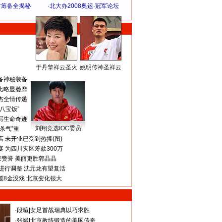
方筹备全揭秘
·
北大办2008奥运·冠军论坛
于丹擎祥云圣火
姚明传神圣祥云
体 育 热 点
备神秘装备
比略显萎靡
杰全情传递
八宝饭”
写生命奇迹
刘翔竞选IOC委员
杀气”重
 未开业已受到热捧(图)
 为四川灾区筹款300万
获赞誉 美丽更胜郭晶晶
进行调整 沈元龙有望复活
揽8金没戏 北京变化很大
·
段暄
|
女足首战瑞典以巧求胜
·
张斌
|
北京教练锻造的美国传奇