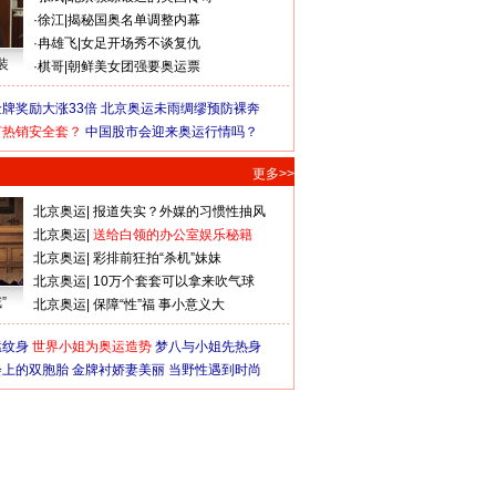
·
徐江
|
揭秘国奥名单调整内幕
·
冉雄飞
|
女足开场秀不谈复仇
装
·
棋哥
|
朝鲜美女团强要奥运票
牌奖励大涨33倍
北京奥运未雨绸缪预防裸奔
何热销安全套？
中国股市会迎来奥运行情吗？
更多>>
北京奥运
|
报道失实？外媒的习惯性抽风
北京奥运
|
送给白领的办公室娱乐秘籍
北京奥运
|
彩排前狂拍“杀机”妹妹
北京奥运
|
10万个套套可以拿来吹气球
”
北京奥运
|
保障“性”福 事小意义大
猛纹身
世界小姐为奥运造势
梦八与小姐先热身
会上的双胞胎
金牌衬娇妻美丽
当野性遇到时尚