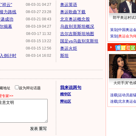
"祥云"
奥运英语
08-03-31 04:27
接力路线
奥运歌曲下载
08-03-27 23:28
郎平奥运村试
传递成功
北京奥运概念股
08-03-21 08:43
布尔揭幕
乌兹别克斯坦概况
08-03-19 04:27
策划|
中国奥运金
吉尔吉斯斯坦地图
08-03-17 11:32
策划|
奥运会为
国足vs乌兹别克斯坦
08-03-15 13:22
奥运火炬
08-03-15 12:56
入倒计时
斯坦
08-03-14 16:02
火炬手演“色戒
我来说两句
隐藏地址
设为辩论话题
精华区
连载|
运动员超
专家>>
辩论区
连载|
北京奥运