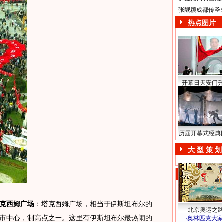
张靓颖成都传圣
热点图片
开幕日天安门
历届开幕式经典
大 型 策 划
克西姆广场
：塔克西姆广场，相当于伊斯坦布尔的
北京奥运之
市中心，制高点之一。这里有伊斯坦布尔最热闹的
·
奥林匹克大