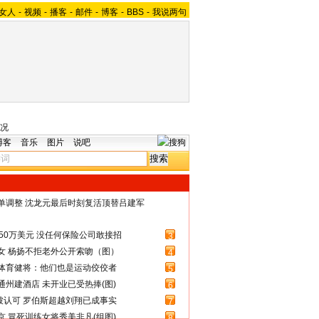
女人
-
视频
-
播客
-
邮件
-
博客
-
BBS
-
我说两句
况
博客
音乐
图片
说吧
名单调整 沈龙元最后时刻复活顶替吕建军
50万美元 没任何保险公司敢接招
3
女 杨扬不拒老外公开索吻（图）
4
体育健将：他们也是运动佼佼者
5
州建酒店 未开业已受热捧(图)
6
被认可 罗伯斯超越刘翔已成事实
7
 冒死训练女将秀美非凡(组图)
8