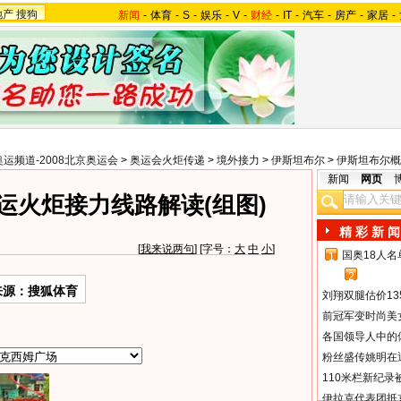
地产
搜狗
新闻
-
体育
-
S
-
娱乐
-
V
-
财经
-
IT
-
汽车
-
房产
-
家居
-
奥运频道-2008北京奥运会
>
奥运会火炬传递
>
境外接力
>
伊斯坦布尔
>
伊斯坦布尔概
新闻
网页
运火炬接力线路解读(组图)
精 彩 新 闻
[
我来说两句
] [字号：
大
中
小
]
国奥18人
1
2
来源：搜狐体育
刘翔双腿估价13
前冠军变时尚美
各国领导人中的
粉丝盛传姚明在通
110米栏新纪录
伊拉克代表团抵京