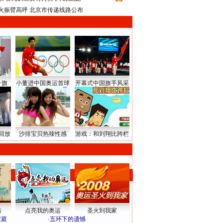
火振臂高呼 北京市传递线路公布
升旗
小董进中国奥运首球
开幕式中国旗手风采
回放
沙排宝贝热辣性感
游戏：和刘翔比跨栏
路
点亮我的奥运
圣火到我家
家庭
·
五环下的遗憾