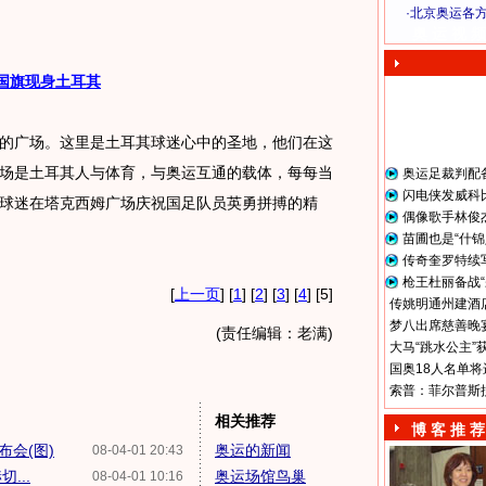
·
北京奥运各
奥 运 视 频
长国旗现身土耳其
广场。这里是土耳其球迷心中的圣地，他们在这
场是土耳其人与体育，与奥运互通的载体，每每当
奥运足裁判配
闪电侠发威科
球迷在塔克西姆广场庆祝国足队员英勇拼搏的精
偶像歌手林俊
苗圃也是“什锦
传奇奎罗特续
枪王杜丽备战“
[
上一页
] [
1
] [
2
] [
3
] [
4
] [5]
传姚明通州建酒店
梦八出席慈善晚宴
(责任编辑：老满)
大马“跳水公主”
国奥18人名单将
索普：菲尔普斯
相关推荐
博 客 推 荐
会(图)
奥运的新闻
08-04-01 20:43
...
奥运场馆鸟巢
08-04-01 10:16