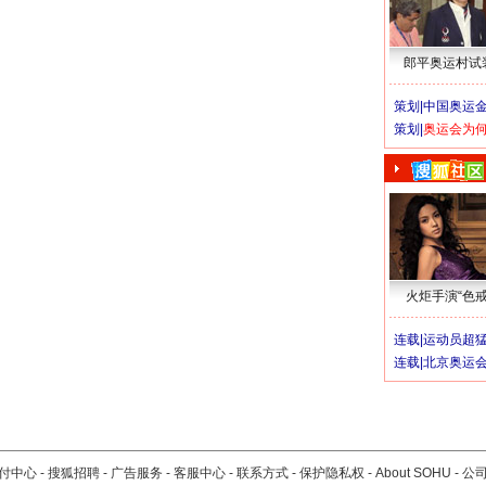
郎平奥运村试
策划|
中国奥运金
策划|
奥运会为
火炬手演“色戒
连载|
运动员超
连载|
北京奥运
付中心
-
搜狐招聘
-
广告服务
-
客服中心
-
联系方式
-
保护隐私权
-
About SOHU
-
公