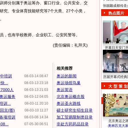
训师分别属于奥运筹办、窗口行业、公共安全、交
张靓颖成都传圣
研究、专业体育技能研究等7个大类、27个小类，
热点图片
。
员，也有学校教师、企业职工、公安民警等。
(责任编辑：礼拜天)
开幕日天安门
相关推荐
集中培训
奥运的新闻
08-03-14 08:47
历届开幕式经典
...
奥运场馆鸟巢
08-03-13 23:18
大 型 策 划
000人
奥运英语
08-03-13 21:03
为奥运服务
北京奥运概念股
08-03-12 04:05
训...
奥运圣火路线
08-03-11 20:10
回京(图)
硕士研究生招生目录
08-03-10 11:27
成各项培训
加工贸易限制类目录
08-03-06 14:34
北京奥运之
...
非处方药药品目录
07-05-30 06:51
·
奥林匹克大