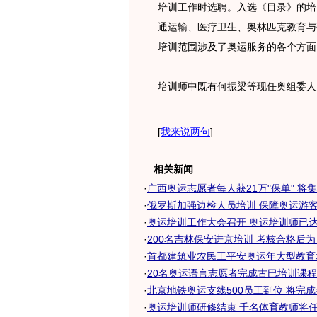
培训工作时选聘。入选《目录》的培
通运输、医疗卫生、奥林匹克教育与
培训范围涉及了奥运服务的各个方面
培训师中既有何振梁等现任奥组委人
[
我来说两句
]
相关新闻
·
广西奥运志愿者每人获21万"保单" 将
·
俄罗斯加强边检人员培训 保障奥运游客快
·
奥运培训工作大会召开 奥运培训师已达7
·
200名吉林保安进京培训 考核合格后
·
首都建筑业农民工平安奥运年大型教育培
·
20名奥运语言志愿者完成古巴培训课程
·
北京地铁奥运支线500员工到位 将完
·
奥运培训师研修结束 千名体育教师将任08