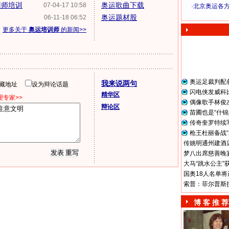
训师培训
奥运歌曲下载
07-04-17 10:58
·
北京奥运各
奥 运 视 频
奥运题材股
06-11-18 06:52
更多关于
奥运培训师
的新闻>>
奥运足裁判配
我来说两句
隐藏地址
设为辩论话题
闪电侠发威科
精华区
专家>>
偶像歌手林俊
辩论区
苗圃也是“什锦
传奇奎罗特续
枪王杜丽备战“
传姚明通州建酒店
梦八出席慈善晚宴
大马“跳水公主”
国奥18人名单将
索普：菲尔普斯
博 客 推 荐