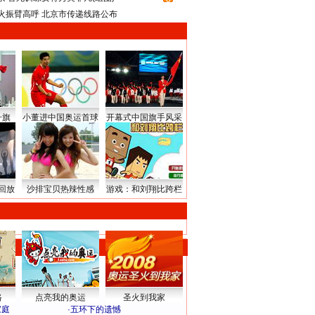
火振臂高呼 北京市传递线路公布
升旗
小董进中国奥运首球
开幕式中国旗手风采
回放
沙排宝贝热辣性感
游戏：和刘翔比跨栏
路
点亮我的奥运
圣火到我家
家庭
·
五环下的遗憾