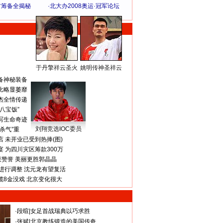
方筹备全揭秘
·
北大办2008奥运·冠军论坛
于丹擎祥云圣火
姚明传神圣祥云
体 育 热 点
备神秘装备
比略显萎靡
杰全情传递
八宝饭”
写生命奇迹
刘翔竞选IOC委员
杀气”重
 未开业已受到热捧(图)
 为四川灾区筹款300万
获赞誉 美丽更胜郭晶晶
进行调整 沈元龙有望复活
揽8金没戏 北京变化很大
·
段暄
|
女足首战瑞典以巧求胜
·
张斌
|
北京教练锻造的美国传奇