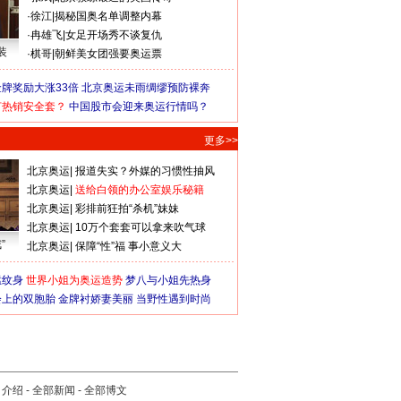
·
徐江
|
揭秘国奥名单调整内幕
·
冉雄飞
|
女足开场秀不谈复仇
装
·
棋哥
|
朝鲜美女团强要奥运票
牌奖励大涨33倍
北京奥运未雨绸缪预防裸奔
何热销安全套？
中国股市会迎来奥运行情吗？
更多>>
北京奥运
|
报道失实？外媒的习惯性抽风
北京奥运
|
送给白领的办公室娱乐秘籍
北京奥运
|
彩排前狂拍“杀机”妹妹
北京奥运
|
10万个套套可以拿来吹气球
”
北京奥运
|
保障“性”福 事小意义大
猛纹身
世界小姐为奥运造势
梦八与小姐先热身
会上的双胞胎
金牌衬娇妻美丽
当野性遇到时尚
司介绍
-
全部新闻
-
全部博文