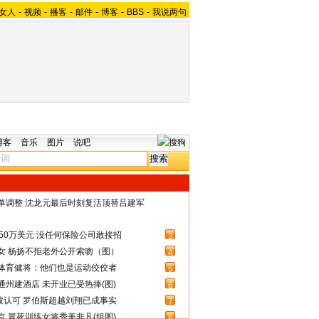
女人
-
视频
-
播客
-
邮件
-
博客
-
BBS
-
我说两句
博客
音乐
图片
说吧
名单调整 沈龙元最后时刻复活顶替吕建军
50万美元 没任何保险公司敢接招
3
女 杨扬不拒老外公开索吻（图）
4
体育健将：他们也是运动佼佼者
5
州建酒店 未开业已受热捧(图)
6
被认可 罗伯斯超越刘翔已成事实
7
 冒死训练女将秀美非凡(组图)
8