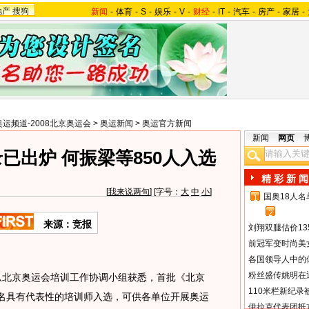
地产
搜狗
新闻
-
体育
-
S
-
娱乐
-
V
-
财经
-
IT
-
汽车
-
房产
-
家居
-
奥运频道-2008北京奥运会
>
奥运新闻
>
奥运官方新闻
新闻
网页
已出炉 何振梁等850人入选
精 彩 新 闻
[
我来说两句
] [字号：
大
中
小
]
国奥18人
1
2
来源：竞报
刘翔双腿估价13
前冠军变时尚美
各国领导人中的
粉丝盛传姚明在通
北京奥运会培训工作协调小组获悉，首批《北京
110米栏新纪录
0名具有代表性的培训师入选，可供各单位开展奥运
伊拉克代表团抵京