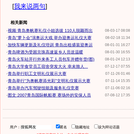
[
我来说两句
]
相关新闻
·
视频:青岛奥帆赛礼仪小姐选拔 110人脱颖而出
08-03-17 08:08
·
青岛"萝卜会"演奥运大戏 举办迎奥运礼仪大赛
08-02-18 11:34
·
加快车辆更新及礼仪培训 青岛出租盛装迎奥运
08-01-31 16:27
·
青岛啤酒为受困京珠高速返乡人员送温暖
08-01-30 16:55
·
青岛火车站开行外来务工人员包车并赠年货(图)
08-01-24 12:13
·
青岛大学食堂员工宿舍突发大火 幸未致人...
07-12-17 07:55
·
青岛举行职工文明礼仪展示大赛
07-11-26 01:46
·
青岛举行"为奥帆赛添光彩"文明礼仪展示大赛
07-11-14 15:35
·
青岛举办汽车驾驶技能及服务礼仪竞赛
07-11-06 02:16
·
图文:2007青岛国际帆船赛 赛场外的安保人员
07-08-12 17:35
用户：
匿名
隐藏地址
设为辩论话题