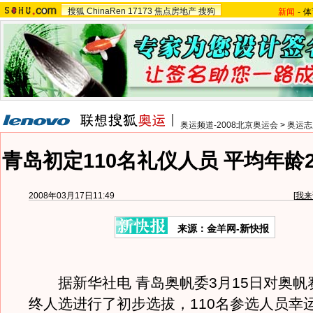
搜狐
ChinaRen
17173
焦点房地产
搜狗
新闻
-
体
奥运频道-2008北京奥运会
>
奥运志
青岛初定110名礼仪人员 平均年龄
2008年03月17日11:49
[
我来
来源：金羊网-新快报
据新华社电 青岛奥帆委3月15日对奥帆
终人选进行了初步选拔，110名参选人员幸