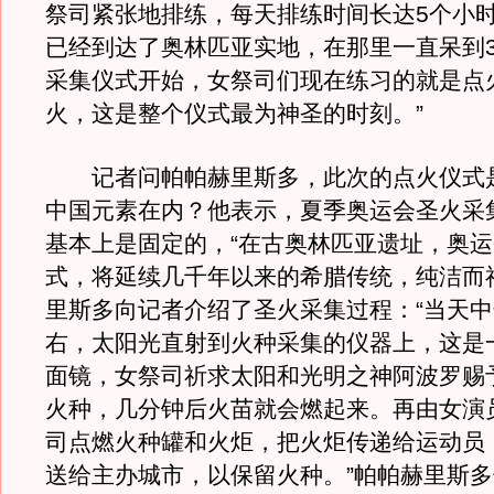
祭司紧张地排练，每天排练时间长达5个小时
已经到达了奥林匹亚实地，在那里一直呆到3
采集仪式开始，女祭司们现在练习的就是点
火，这是整个仪式最为神圣的时刻。”
记者问帕帕赫里斯多，此次的点火仪式
中国元素在内？他表示，夏季奥运会圣火采
基本上是固定的，“在古奥林匹亚遗址，奥
式，将延续几千年以来的希腊传统，纯洁而
里斯多向记者介绍了圣火采集过程：“当天中
右，太阳光直射到火种采集的仪器上，这是
面镜，女祭司祈求太阳和光明之神阿波罗赐
火种，几分钟后火苗就会燃起来。再由女演
司点燃火种罐和火炬，把火炬传递给运动员
送给主办城市，以保留火种。”帕帕赫里斯