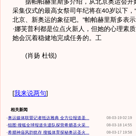
据帕帕赫里斯多介绍，从北京奥运会开
采集仪式的最高女祭司年纪将在40岁以下，
北京、新奥运的象征吧。”帕帕赫里斯多表
·娜芙普利都是位点火新人，但她的心理素
她会沉着稳健地完成任务的。工
(肖扬 杜锐)
[
我来说两句
]
相关新闻
·
奥运媒体联盟记者抵达雅典 全方位报道圣...
08-03-19 02:19
·
组图:搜狐全球报道先遣队探营希腊圣火采...
08-03-18 14:55
·
希腊神庙风韵犹存 搜狐体育探秘奥运圣火...
08-03-17 19:58