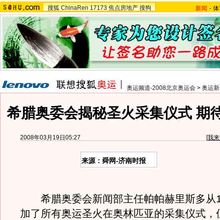
搜狐
ChinaRen
17173
焦点房地产
搜狗
新闻
-
体
奥运频道-2008北京奥运会
>
奥运新
希腊奥委会揭秘圣火采集仪式 期
2008年03月19日05:27
[
我来
来源：舜网-济南时报
希腊奥委会新闻部主任帕帕赫里斯多从19
加了所有奥运圣火在奥林匹亚的采集仪式，