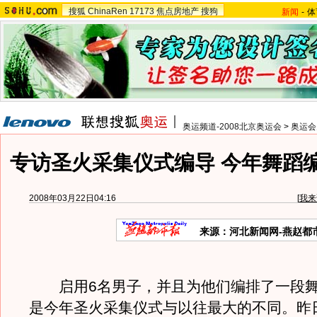
搜狐
ChinaRen
17173
焦点房地产
搜狗
新闻
-
体
奥运频道-2008北京奥运会
>
奥运会
专访圣火采集仪式编导 今年舞蹈
2008年03月22日04:16
[
我来
来源：河北新闻网-燕赵都
启用6名男子，并且为他们编排了一段舞
是今年圣火采集仪式与以往最大的不同。昨