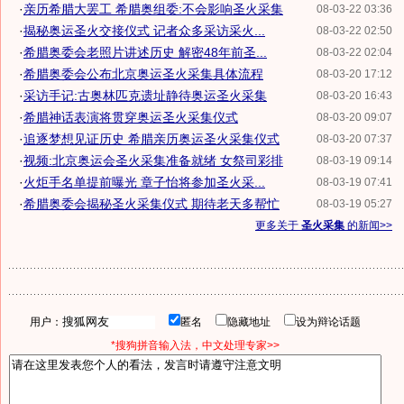
·
亲历希腊大罢工 希腊奥组委:不会影响圣火采集
08-03-22 03:36
·
揭秘奥运圣火交接仪式 记者众多采访采火...
08-03-22 02:50
·
希腊奥委会老照片讲述历史 解密48年前圣...
08-03-22 02:04
·
希腊奥委会公布北京奥运圣火采集具体流程
08-03-20 17:12
·
采访手记:古奥林匹克遗址静待奥运圣火采集
08-03-20 16:43
·
希腊神话表演将贯穿奥运圣火采集仪式
08-03-20 09:07
·
追逐梦想见证历史 希腊亲历奥运圣火采集仪式
08-03-20 07:37
·
视频:北京奥运会圣火采集准备就绪 女祭司彩排
08-03-19 09:14
·
火炬手名单提前曝光 章子怡将参加圣火采...
08-03-19 07:41
·
希腊奥委会揭秘圣火采集仪式 期待老天多帮忙
08-03-19 05:27
更多关于
圣火采集
的新闻>>
用户：
匿名
隐藏地址
设为辩论话题
*搜狗拼音输入法，中文处理专家>>