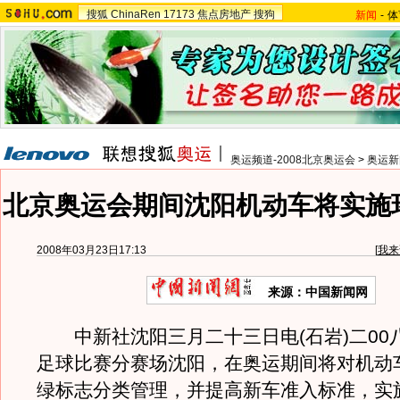
搜狐
ChinaRen
17173
焦点房地产
搜狗
新闻
-
体
奥运频道-2008北京奥运会
>
奥运新
北京奥运会期间沈阳机动车将实施
2008年03月23日17:13
[
我来
来源：中国新闻网
中新社沈阳三月二十三日电(石岩)二00
足球比赛分赛场沈阳，在奥运期间将对机动
绿标志分类管理，并提高新车准入标准，实