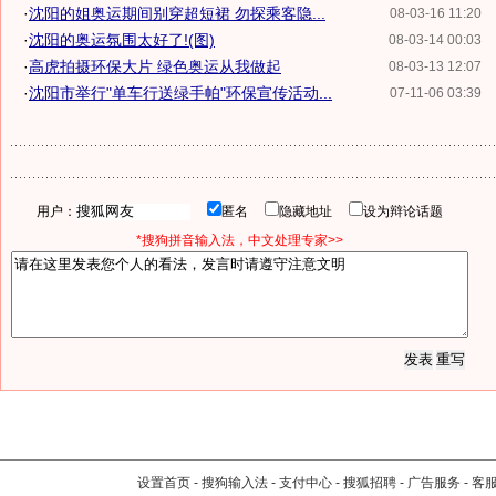
·
沈阳的姐奥运期间别穿超短裙 勿探乘客隐...
08-03-16 11:20
·
沈阳的奥运氛围太好了!(图)
08-03-14 00:03
·
高虎拍摄环保大片 绿色奥运从我做起
08-03-13 12:07
·
沈阳市举行"单车行送绿手帕"环保宣传活动...
07-11-06 03:39
用户：
匿名
隐藏地址
设为辩论话题
*搜狗拼音输入法，中文处理专家>>
设置首页
-
搜狗输入法
-
支付中心
-
搜狐招聘
-
广告服务
-
客