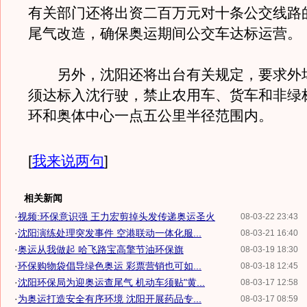
有关部门还将出资二百万元对十条公交线路
尾气改造，确保奥运期间公交车达标运营。
另外，沈阳还将出台有关规定，要求外
须达标入沈行驶，禁止农用车、货车和非绿
环和奥体中心一点五公里半径范围内。
[
我来说两句
]
相关新闻
·
视频:环保意识强 王力宏剪掉头发传递奥运圣火
08-03-22 23:43
·
沈阳演练处理突发事件 空港联动一体化服...
08-03-21 16:40
·
奥运从我做起 哈飞路宝高擎节油环保旗
08-03-19 18:30
·
环保购物袋倡导绿色奥运 彩票营销也可如...
08-03-18 12:45
·
沈阳环保局为迎奥运查尾气 机动车须贴"黄...
08-03-17 12:58
·
为奥运打造安全有序环境 沈阳开展药品专...
08-03-17 08:59