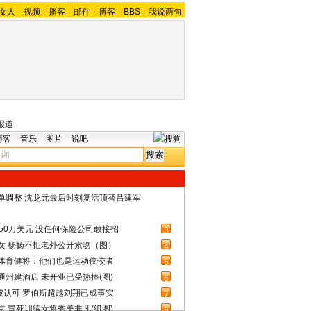
女人
-
视频
-
播客
-
邮件
-
博客
-
BBS
-
我说两句
报道
博客
音乐
图片
说吧
名单调整 沈龙元最后时刻复活顶替吕建军
50万美元 没任何保险公司敢接招
3
女 杨扬不拒老外公开索吻（图）
4
体育健将：他们也是运动佼佼者
5
州建酒店 未开业已受热捧(图)
6
被认可 罗伯斯超越刘翔已成事实
7
 冒死训练女将秀美非凡(组图)
8