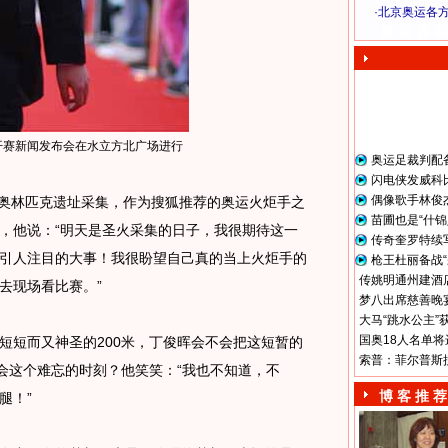
·
北京奥运各
奥 运 视 频
国公开赛新闻发布会在水立方北广场进行
奥运足裁判配
闪电侠发威科
偶像歌手林俊
奥林匹克遗址采集，作为搜狐推荐的奥运火炬手之
苗圃也是“什锦
，他说：“明天是圣火采集的日子，我很期待这一
传奇奎罗特续
引人注目的大事！我很盼望自己真的当上火炬手的
枪王杜丽备战“
传姚明通州建酒店
去现场看比赛。”
梦八出席慈善晚宴
大马“跳水公主”
国奥18人名单将
短而又神圣的200米，丁俊晖会不会把这短暂的
索普：菲尔普斯
体会这个难忘的时刻？他笑笑：“我也不知道，不
博 客 推 荐
腿！”