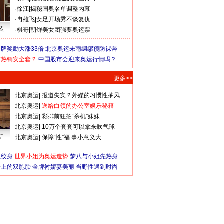
·
徐江
|
揭秘国奥名单调整内幕
·
冉雄飞
|
女足开场秀不谈复仇
装
·
棋哥
|
朝鲜美女团强要奥运票
牌奖励大涨33倍
北京奥运未雨绸缪预防裸奔
何热销安全套？
中国股市会迎来奥运行情吗？
更多>>
北京奥运
|
报道失实？外媒的习惯性抽风
北京奥运
|
送给白领的办公室娱乐秘籍
北京奥运
|
彩排前狂拍“杀机”妹妹
北京奥运
|
10万个套套可以拿来吹气球
”
北京奥运
|
保障“性”福 事小意义大
猛纹身
世界小姐为奥运造势
梦八与小姐先热身
会上的双胞胎
金牌衬娇妻美丽
当野性遇到时尚