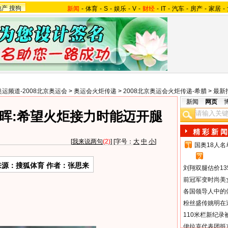
地产
搜狗
新闻
-
体育
-
S
-
娱乐
-
V
-
财经
-
IT
-
汽车
-
房产
-
家居
-
奥运频道-2008北京奥运会
>
奥运会火炬传递
>
2008北京奥运会火炬传递-希腊
>
最新
新闻
网页
晖:希望火炬接力时能迈开腿
精 彩 新 闻
[
我来说两句
(2)
] [字号：
大
中
小
]
国奥18人
1
2
来源：搜狐体育 作者：张思来
刘翔双腿估价13
前冠军变时尚美
各国领导人中的
粉丝盛传姚明在通
110米栏新纪录
伊拉克代表团抵京