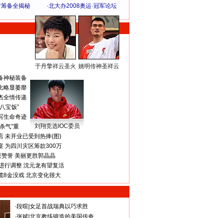
方筹备全揭秘
·
北大办2008奥运·冠军论坛
于丹擎祥云圣火
姚明传神圣祥云
体 育 热 点
备神秘装备
比略显萎靡
杰全情传递
八宝饭”
写生命奇迹
刘翔竞选IOC委员
杀气”重
 未开业已受到热捧(图)
 为四川灾区筹款300万
获赞誉 美丽更胜郭晶晶
进行调整 沈元龙有望复活
揽8金没戏 北京变化很大
·
段暄
|
女足首战瑞典以巧求胜
·
张斌
|
北京教练锻造的美国传奇