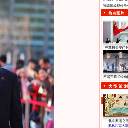
张靓颖成都传圣
热点图片
开幕日天安门
历届开幕式经典
大 型 策 划
北京奥运之
·
奥林匹克大