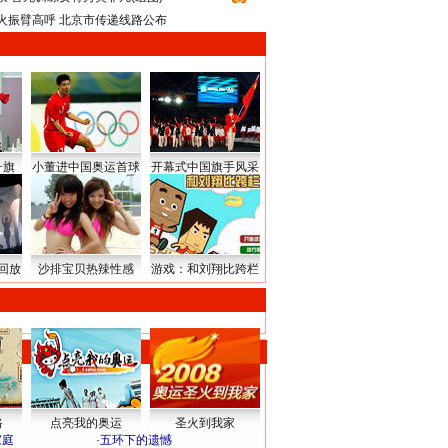
火振臂高呼 北京市传递线路公布
升旗
小董进中国奥运首球
开幕式中国旗手风采
回放
沙排宝贝热辣性感
游戏：和刘翔比跨栏
路
点亮我的奥运
圣火到我家
家庭
·
五环下的遗憾