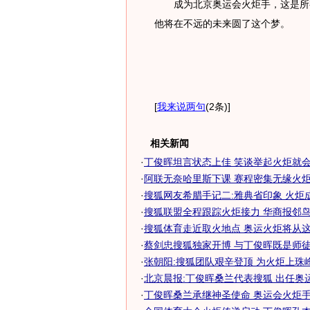
成为北京奥运会火炬手，这是所有
他将在不远的未来圆了这个梦。
[
我来说两句
(2条)
]
相关新闻
·
丁俊晖坦言状态上佳 笑谈举起火炬就会忘
·
阿联无奈哈里斯下课 赛程密集无缘火炬手-
·
搜狐网友希腊手记二:雅典省印象 火炬
·
搜狐联盟全程跟踪火炬接力 华商报邻鸟巢
·
搜狐体育走近取火地点 奥运火炬将从
·
蔡剑忠搜狐独家开博 与丁俊晖既是师徒也
·
张朝阳:搜狐团队艰辛登顶 为火炬上珠
·
北京晨报:丁俊晖桑兰代表搜狐 出任奥
·
丁俊晖桑兰承继神圣使命 奥运会火炬手无