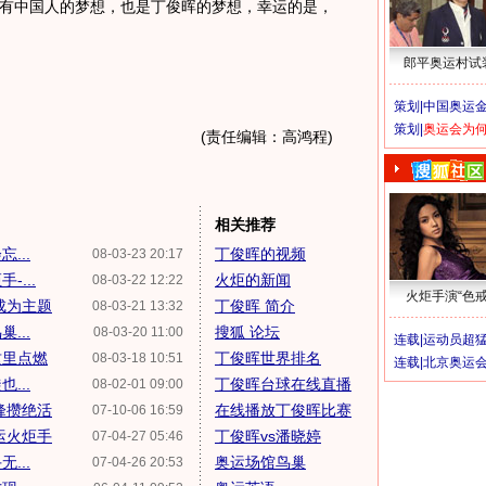
中国人的梦想，也是丁俊晖的梦想，幸运的是，
郎平奥运村试
策划|
中国奥运金
策划|
奥运会为
(责任编辑：高鸿程)
相关推荐
...
丁俊晖的视频
08-03-23 20:17
...
火炬的新闻
08-03-22 12:22
火炬手演“色戒
成为主题
丁俊晖 简介
08-03-21 13:32
...
搜狐 论坛
08-03-20 11:00
连载|
运动员超
这里点燃
丁俊晖世界排名
08-03-18 10:51
连载|
北京奥运
...
丁俊晖台球在线直播
08-02-01 09:00
峰攒绝活
在线播放丁俊晖比赛
07-10-06 16:59
运火炬手
丁俊晖vs潘晓婷
07-04-27 05:46
...
奥运场馆鸟巢
07-04-26 20:53