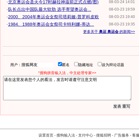
·
北京奥运会圣火今17时赫拉神庙前正式点燃(图)
08-03-24 14:01
·
队长点出中国队最大软肋 选手寄望奥运会...
08-03-23 19:59
·
2000、2004年奥运会女祭司塔莉娅-普罗科皮欧
08-03-23 19:40
·
1984、1988年奥运会女祭司卡特利娜-蒂达...
08-03-23 19:35
更多关于
奥运 奥运会
的新闻>>
用户：
匿名
隐藏地址
设为辩论话题
*搜狗拼音输入法，中文处理专家>>
设置首页
-
搜狗输入法
-
支付中心
-
搜狐招聘
-
广告服务
-
客