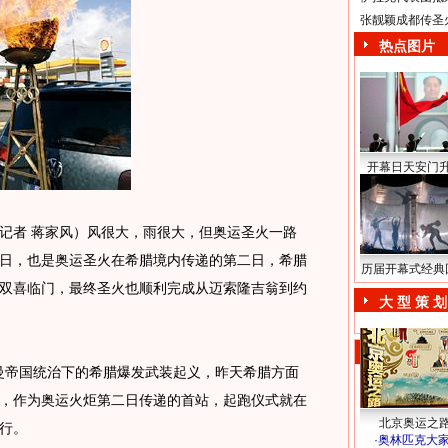
张靓颖成都传圣
热点图片
开幕日天安门
者 蒋家风）风很大，雨很大，但奥运圣火一路
日，也是奥运圣火在希腊境内传递的第二日，希腊
历届开幕式经典
双喜临门，最终圣火也顺利完成从迈索隆吉翁到约
大 型 策 划
曼帝国统治下的希腊爆发武装起义，昨天希腊方面
，作为奥运火炬第二日传递的首站，起跑仪式就在
北京奥运之
行。
·
奥林匹克大