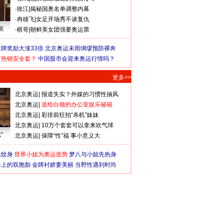
·
徐江
|
揭秘国奥名单调整内幕
·
冉雄飞
|
女足开场秀不谈复仇
装
·
棋哥
|
朝鲜美女团强要奥运票
牌奖励大涨33倍
北京奥运未雨绸缪预防裸奔
何热销安全套？
中国股市会迎来奥运行情吗？
更多>>
北京奥运
|
报道失实？外媒的习惯性抽风
北京奥运
|
送给白领的办公室娱乐秘籍
北京奥运
|
彩排前狂拍“杀机”妹妹
北京奥运
|
10万个套套可以拿来吹气球
”
北京奥运
|
保障“性”福 事小意义大
猛纹身
世界小姐为奥运造势
梦八与小姐先热身
会上的双胞胎
金牌衬娇妻美丽
当野性遇到时尚