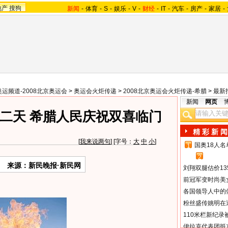
地产
搜狗
新闻
-
体育
-
S
-
娱乐
-
V
-
财经
-
IT
-
汽车
-
房产
-
家居
-
奥运频道-2008北京奥运会
>
奥运会火炬传递
>
2008北京奥运会火炬传递-希腊
>
最新
新闻
网页
二天 希腊人民庆祝双喜临门
精 彩 新 闻
[
我来说两句
] [字号：
大
中
小
]
国奥18人
1
2
来源：新民晚报·新民网
刘翔双腿估价13
前冠军变时尚美
各国领导人中的
粉丝盛传姚明在通
110米栏新纪录
伊拉克代表团抵京