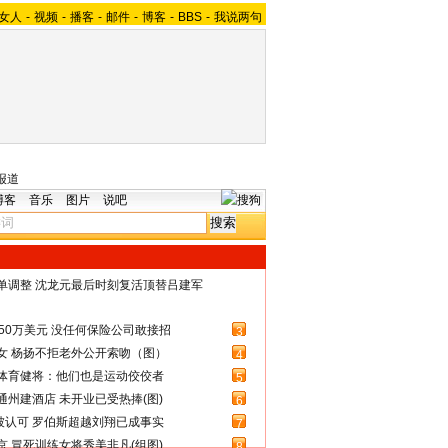
女人
-
视频
-
播客
-
邮件
-
博客
-
BBS
-
我说两句
报道
博客
音乐
图片
说吧
名单调整 沈龙元最后时刻复活顶替吕建军
50万美元 没任何保险公司敢接招
3
女 杨扬不拒老外公开索吻（图）
4
体育健将：他们也是运动佼佼者
5
州建酒店 未开业已受热捧(图)
6
被认可 罗伯斯超越刘翔已成事实
7
 冒死训练女将秀美非凡(组图)
8