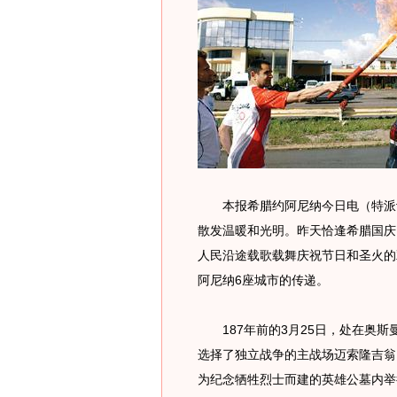
本报希腊约阿尼纳今日电（特派记
散发温暖和光明。昨天恰逢希腊国庆
人民沿途载歌载舞庆祝节日和圣火的
阿尼纳6座城市的传递。
187年前的3月25日，处在奥斯
选择了独立战争的主战场迈索隆吉翁
为纪念牺牲烈士而建的英雄公墓内举