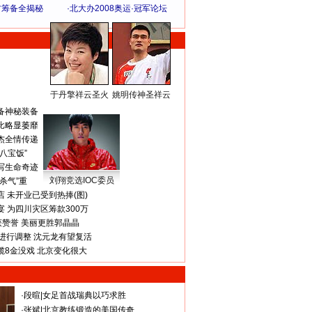
方筹备全揭秘
·
北大办2008奥运·冠军论坛
于丹擎祥云圣火
姚明传神圣祥云
体 育 热 点
备神秘装备
比略显萎靡
杰全情传递
八宝饭”
写生命奇迹
刘翔竞选IOC委员
杀气”重
 未开业已受到热捧(图)
 为四川灾区筹款300万
获赞誉 美丽更胜郭晶晶
进行调整 沈元龙有望复活
揽8金没戏 北京变化很大
·
段暄
|
女足首战瑞典以巧求胜
·
张斌
|
北京教练锻造的美国传奇