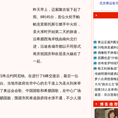
·
北京奥运各
奥 运 视 频
昨天早上，迈索隆吉翁下起了
雨。8时45分，首位火炬手帕
帕克里斯托斯引燃手中火炬，
圣火准时开始第二天的旅途，
沿希腊西海岸线由南向北行
奥运足裁判配
进，沿途各城市都以不同形式
闪电侠发威科
偶像歌手林俊
将庆祝国庆和欢迎圣火融在了
苗圃也是“什锦
一起。
传奇奎罗特续
枪王杜丽备战“
传姚明通州建酒店
日终点约阿尼纳。在进行了6棒交接后，最后一位
梦八出席慈善晚宴
台。当地市政府在市中心的主干道上为圣火到来举
大马“跳水公主”
国奥18人名单将
了奥运会会歌、中国国歌和希腊国歌，在中心广场
索普：菲尔普斯
腊国旗，围观市民将道路挤得水泄不通，不少人溜
博 客 推 荐