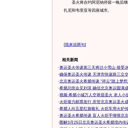
圣火将在约阿尼纳停留一晚后继续
扎尼和韦里亚等四座城市。
[
我来说两句
]
相关新闻
·
奥运圣火传递第三天将过小雪山 接受冰雪
·
确保奥运圣火传递 天津市快速路三立交
·
北京奥运圣火希腊传递 "祥云"踏上梦
·
希腊总统会见刘淇 确信北京奥运圆满
·
视频:希腊小城万人空巷迎圣火 老人小孩各
·
火炬接力邮票发行 庆贺北京奥运圣火
·
希腊人向五星红旗敬礼 火炬车用火炉传圣
·
奥运圣火希腊传递 盲人火炬手憧憬北
·
图解3月25日北京奥运圣火希腊境内传