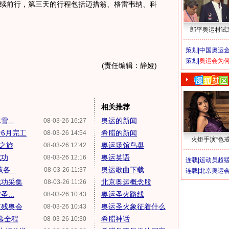
前行，第三天的行程包括迈措翁、格雷韦纳、科
郎平奥运村试
策划|
中国奥运金
策划|
奥运会为
(责任编辑：静娅)
相关推荐
...
奥运的新闻
08-03-26 16:27
6月完工
希腊的新闻
08-03-26 14:54
火炬手演“色戒
想之旅
奥运场馆鸟巢
08-03-26 12:42
成功
奥运英语
08-03-26 12:16
连载|
运动员超
...
奥运歌曲下载
08-03-26 11:37
连载|
北京奥运
成功采集
北京奥运概念股
08-03-26 11:26
...
奥运圣火路线
08-03-26 10:43
京残奥会
奥运圣火象征着什么
08-03-26 10:43
递全程
希腊神话
08-03-26 10:30