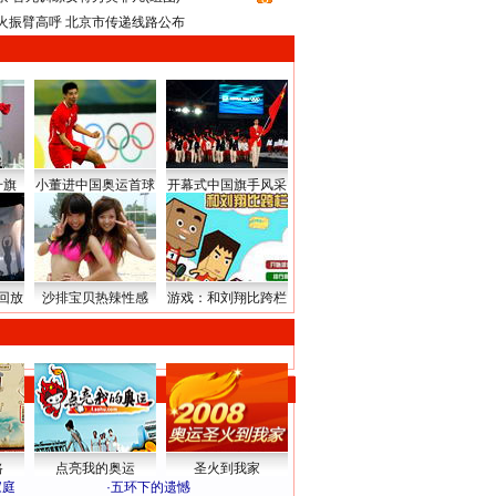
火振臂高呼 北京市传递线路公布
升旗
小董进中国奥运首球
开幕式中国旗手风采
回放
沙排宝贝热辣性感
游戏：和刘翔比跨栏
路
点亮我的奥运
圣火到我家
家庭
·
五环下的遗憾