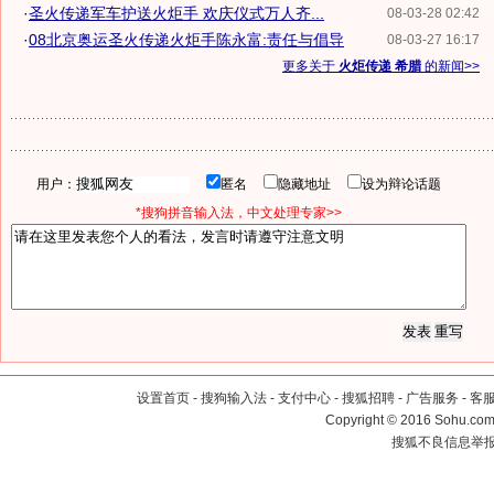
·
圣火传递军车护送火炬手 欢庆仪式万人齐...
08-03-28 02:42
·
08北京奥运圣火传递火炬手陈永富:责任与倡导
08-03-27 16:17
更多关于
火炬传递 希腊
的新闻>>
用户：
匿名
隐藏地址
设为辩论话题
*搜狗拼音输入法，中文处理专家>>
设置首页
-
搜狗输入法
-
支付中心
-
搜狐招聘
-
广告服务
-
客
Copyright
©
2016 Sohu.com 
搜狐不良信息举