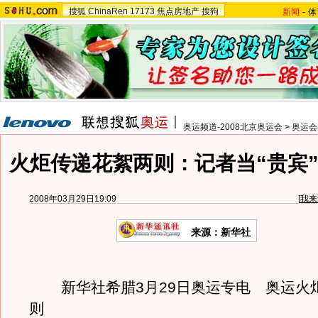
搜狐
ChinaRen
17173
焦点房地产
搜狗
新闻
-
体
奥运频道-2008北京奥运会
>
奥运会
火炬传递花絮两则：记者当“贵宾”
2008年03月29日19:09
[
我来
来源：新华社
新华社希腊3月29日奥运专电 奥运火
则