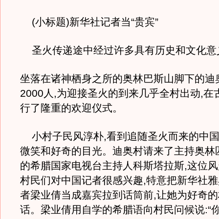
(小标题)新华社记者当“贵宾”
圣火传递途中经过许多具有历史和文化意
坐落在诸神栖身之所的奥林巴斯山脚下的迪
2000人,为迎接圣火的到来几乎全村出动,
行了隆重的欢迎仪式。
小村子民风淳朴,看到追随圣火而来的中国
微笑和好奇的目光。迪奥村请来了主持奥林
的希腊国家电视台主持人科斯塔拉斯,这位
村民们对中国记者很感兴趣,特意把新华社
者梁业倩当成嘉宾拉到话筒前,让她为好奇
话。梁业倩用自学的希腊语向村民问候说:“你