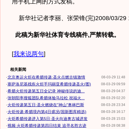
用手机上网的方式发稿。
新华社记者李丽、张荣锋(完)2008/03/29 1
此稿为新华社体育专线稿件,严禁转载。
[
我来说两句
]
相关新闻
·
北京奥运火炬在希腊传递:圣火点燃古镇激情
08-03-29 11:48
·
塞萨洛尼基残疾火炬手玛丽亚希腊传递圣火(图)
08-03-29 09:59
·
希腊火炬传递第五日全记录 神秘传说的迪...
08-03-29 04:37
·
张朝阳率搜狐团队希腊体验马拉松 祝福火...
08-03-29 02:20
·
火炬传递第五日:圣火燃烧在"神山"奥林巴斯
08-03-28 23:34
·
火炬传递:希腊境内第4日盛况(国新图库精选)
08-03-28 16:17
·
火炬希腊传递进入第5日:圣火向迪奥古城进发
08-03-28 15:03
·
视频:火炬希腊传递第四日结束 追寻名胜古迹
08-03-28 08:38