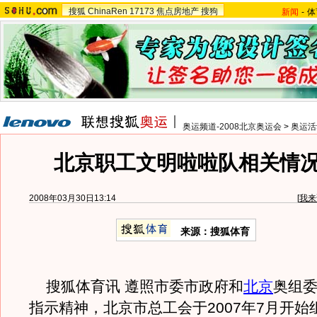
搜狐
ChinaRen
17173
焦点房地产
搜狗
新闻
-
体
奥运频道-2008北京奥运会
>
奥运活
北京职工文明啦啦队相关情
2008年03月30日13:14
[
我来
来源：搜狐体育
搜狐体育讯 遵照市委市政府和
北京
奥组
指示精神，北京市总工会于2007年7月开始