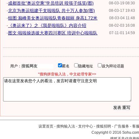
·
成都首批"奥运空乘"学员培训 咬筷子练笑(图)
08-03-19 08:30
·
北京为奥运组建千支啦啦队 共十万人参加(图)
08-03-17 19:43
·
组图:巅峰美女奥运啦啦队青春靓丽 身高1.72米
08-03-04 11:48
·
《奥运来了》之《我是啦啦队》内容介绍
08-02-03 16:08
·
图文:啦啦操选拔大赛四川赛区 培训中心啦啦队
07-11-01 14:59
用户：
匿名
隐藏地址
设为辩论话题
*搜狗拼音输入法，中文处理专家>>
设置首页
-
搜狗输入法
-
支付中心
-
搜狐招聘
-
广告服务
-
客
Copyright
©
2016 Sohu.com 
搜狐不良信息举