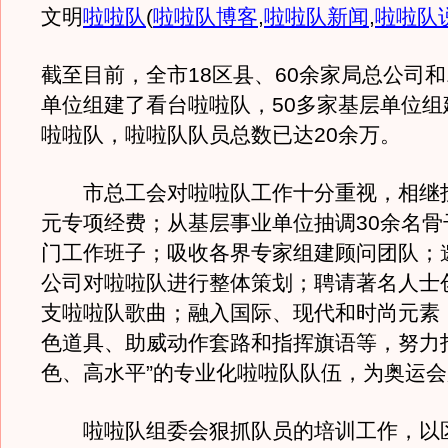
文明
啦啦队
(
啦啦队博客
,
啦啦队新闻
,
啦啦队
截至目前，全市18区县、60余家局总公司和
单位组建了看台啦啦队，50多家基层单位组
啦啦队，啦啦队队员总数已达20余万。
市总工会对啦啦队工作十分重视，相继投
元专项经费；从基层事业单位抽调30余名骨
门工作班子；吸收各界专家组建顾问团队；
公司对啦啦队进行整体策划；聘请著名人士
支啦啦队歌曲；融入国际、现代和时尚元素
色道具、助威动作套路和指挥旗语等，努力
色、高水平”的专业化啦啦队队伍，为奥运
啦啦队组委会狠抓队员的培训工作，以