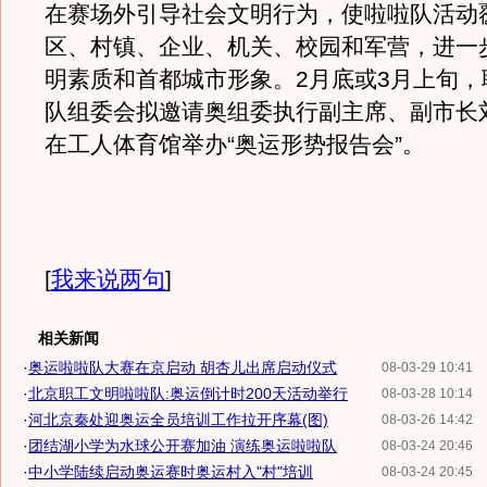
在赛场外引导社会文明行为，使啦啦队活动
区、村镇、企业、机关、校园和军营，进一
明素质和首都城市形象。2月底或3月上旬，
队组委会拟邀请奥组委执行副主席、副市长
在工人体育馆举办“奥运形势报告会”。
[
我来说两句
]
相关新闻
·
奥运啦啦队大赛在京启动 胡杏儿出席启动仪式
08-03-29 10:41
·
北京职工文明啦啦队:奥运倒计时200天活动举行
08-03-28 10:14
·
河北京秦处迎奥运全员培训工作拉开序幕(图)
08-03-26 14:42
·
团结湖小学为水球公开赛加油 演练奥运啦啦队
08-03-24 20:46
·
中小学陆续启动奥运赛时奥运村入"村"培训
08-03-24 20:45