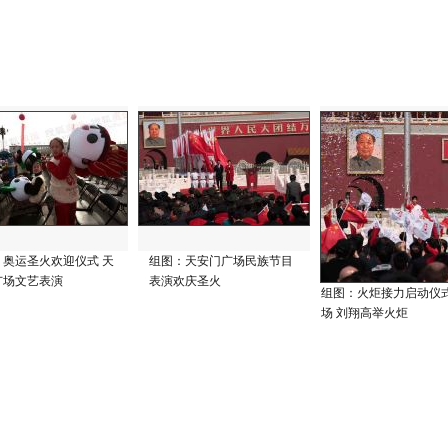
：奥运圣火欢迎仪式 天
组图：天安门广场民族节目
广场文艺表演
表演欢庆圣火
组图：火炬接力启动仪
场 刘翔高举火炬