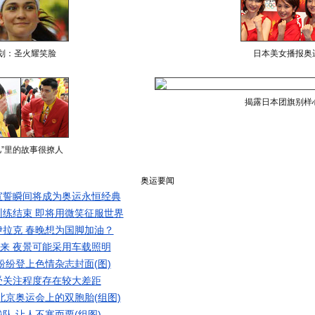
划：圣火耀笑脸
日本美女播报奥
揭露日本团旗别样
儿”里的故事很撩人
奥运要闻
宣誓瞬间将成为奥运永恒经典
练结束 即将用微笑征服世界
拉克 春晚想为国脚加油？
起来 夜景可能采用车载照明
纷纷登上色情杂志封面(图)
受关注程度存在较大差距
北京奥运会上的双胞胎(组图)
队 让人不寒而栗(组图)