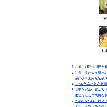
策
“村
1.
组图：刘翔姚明庄严
2.
组图：奥运美女魔鬼训
3.
除夕夜中国男足迎战伊
4.
587岁故宫将首次亮
5.
俄美女冠军热衷从政 
6.
北京奥运会与残奥会
7.
奥运礼仪姐妹志愿者 
8.
连载：奥运会幼女啦啦