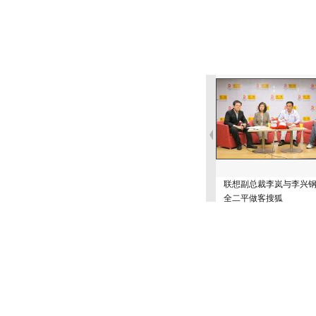
联想副总裁李岚与李兴
全二平做客搜狐