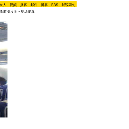
女人
-
视频
-
播客
-
邮件
-
博客
-
BBS
-
我说两句
-希腊图片库
>
现场传真