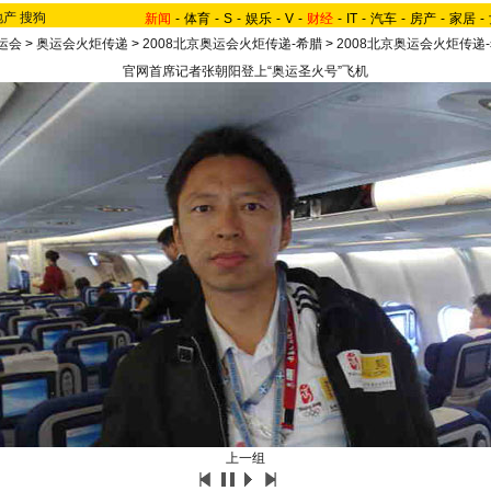
地产
搜狗
新闻
-
体育
-
S
-
娱乐
-
V
-
财经
-
IT
-
汽车
-
房产
-
家居
-
运会
>
奥运会火炬传递
>
2008北京奥运会火炬传递-希腊
>
2008北京奥运会火炬传递
官网首席记者张朝阳登上“奥运圣火号”飞机
上一组