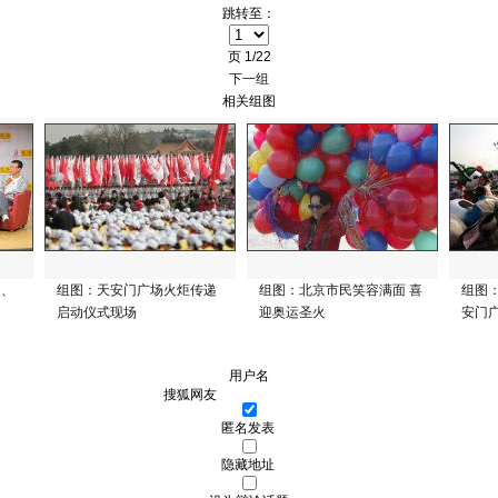
跳转至：
页
1/22
下一组
相关组图
钢、
组图：天安门广场火炬传递
组图：北京市民笑容满面 喜
组图
启动仪式现场
迎奥运圣火
安门
用户名
匿名发表
隐藏地址