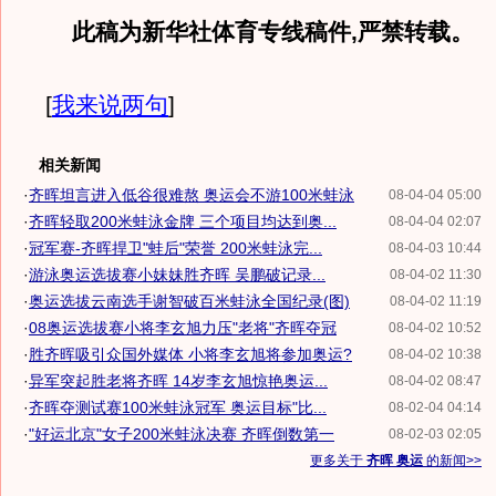
此稿为新华社体育专线稿件,严禁转载。
[
我来说两句
]
相关新闻
·
齐晖坦言进入低谷很难熬 奥运会不游100米蛙泳
08-04-04 05:00
·
齐晖轻取200米蛙泳金牌 三个项目均达到奥...
08-04-04 02:07
·
冠军赛-齐晖捍卫"蛙后"荣誉 200米蛙泳完...
08-04-03 10:44
·
游泳奥运选拔赛小妹妹胜齐晖 吴鹏破记录...
08-04-02 11:30
·
奥运选拔云南选手谢智破百米蛙泳全国纪录(图)
08-04-02 11:19
·
08奥运选拔赛小将李玄旭力压"老将"齐晖夺冠
08-04-02 10:52
·
胜齐晖吸引众国外媒体 小将李玄旭将参加奥运?
08-04-02 10:38
·
异军突起胜老将齐晖 14岁李玄旭惊艳奥运...
08-04-02 08:47
·
齐晖夺测试赛100米蛙泳冠军 奥运目标"比...
08-02-04 04:14
·
"好运北京"女子200米蛙泳决赛 齐晖倒数第一
08-02-03 02:05
更多关于
齐晖 奥运
的新闻>>