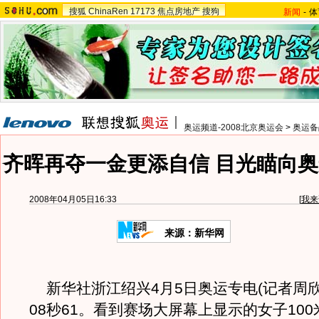
搜狐
ChinaRen
17173
焦点房地产
搜狗
新闻
-
体
奥运频道-2008北京奥运会
>
奥运备
齐晖再夺一金更添自信 目光瞄向奥
2008年04月05日16:33
[
我来
来源：新华网
新华社浙江绍兴4月5日奥运专电(记者周欣
08秒61。看到赛场大屏幕上显示的女子10