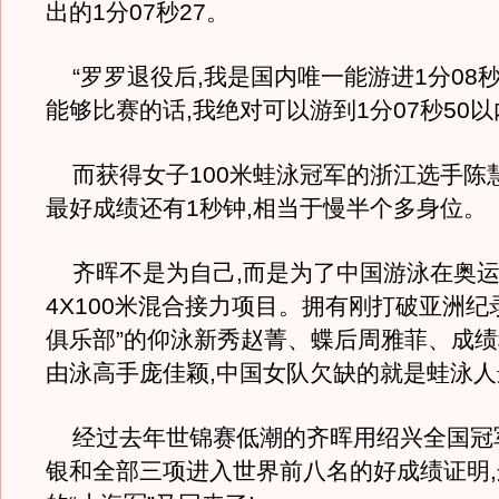
出的1分07秒27。
“罗罗退役后,我是国内唯一能游进1分08秒
能够比赛的话,我绝对可以游到1分07秒50以
而获得女子100米蛙泳冠军的浙江选手陈
最好成绩还有1秒钟,相当于慢半个多身位。
齐晖不是为自己,而是为了中国游泳在奥运
4X100米混合接力项目。拥有刚打破亚洲纪
俱乐部”的仰泳新秀赵菁、蝶后周雅菲、成
由泳高手庞佳颖,中国女队欠缺的就是蛙泳人
经过去年世锦赛低潮的齐晖用绍兴全国冠
银和全部三项进入世界前八名的好成绩证明