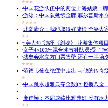
★★★
家居
·
中国花游队伍中的两位上海姑娘：脚
-
女人
·
游泳：中国队延续金牌 菲尔普斯水立
-
TV
★★★★
-
·
北岛康介：我能取得好成绩 全靠大
视频
-
★★
ChinaRen
·
“美人鱼”演绎《剑魂》 花游集体项
-
邮件
·
女子4×100米混合泳替补队员:受了
-
·
残奥会水立方门票售罄 还有一半场
博客
-
★★★
BBS
·
范德韦登在绝症中走出 与他的传奇
-
搜狗
★
·
中国跳水超雅典夺金数距 包揽八金一
·
庞佳颖：本届成绩比雅典好 没有压
★★