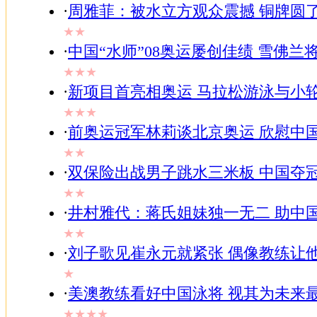
·
周雅菲：被水立方观众震撼 铜牌圆
★★
·
中国“水师”08奥运屡创佳绩 雪佛兰
★★★
·
新项目首亮相奥运 马拉松游泳与小
★★★
·
前奥运冠军林莉谈北京奥运 欣慰中
★★
·
双保险出战男子跳水三米板 中国夺
★★
·
井村雅代：蒋氏姐妹独一无二 助中
★★
·
刘子歌见崔永元就紧张 偶像教练让
★
·
美澳教练看好中国泳将 视其为未来
★★★★