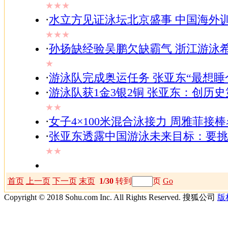
★★★
·
水立方见证泳坛北京盛事 中国海外
★★★
·
孙扬缺经验吴鹏欠缺霸气 浙江游泳希望
★
·
游泳队完成奥运任务 张亚东“最想睡
·
游泳队获1金3银2铜 张亚东：创历
★★
·
女子4×100米混合泳接力 周雅菲接
·
张亚东透露中国游泳未来目标：要挑
★★
首页
上一页
下一页
末页
1/30
转到
页
Go
Copyright © 2018 Sohu.com Inc. All Rights Reserved. 搜狐公司
版