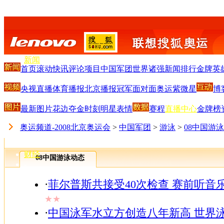
搜狐首页
-
新闻
首页
滚动
快讯
评论
项目
中国军团
世界诸强
新闻排行
金牌英
-
体育
央视直播
体育播报
北京播报
冠军面对面
奥运紫微星
博
-
S
-
最新图片
花边
夺金时刻
明星
表情
赛程
直播中心
金牌榜
娱乐
-
奥运频道-2008北京奥运会
>
中国军团
>
游泳
>
08中国游
V
-
财经
08中国游泳动态
-
IT
-
·
菲尔普斯共接受40次检查 赛前听音
汽车
★★
-
·
中国泳军水立方创造八年新高 世界
房产
-