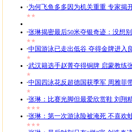
·
为何飞鱼多多因为机关重重 专家揭
★★
·
张琳揭密最后50米夺银奇迹：没想
★★
·
中国游泳已走出低谷 夺得金牌进入
★
·
武汉籍选手赵菁夺得铜牌 启蒙教练
★
·
中国四泳花反超德国获季军 周雅菲
★
·
张琳：比赛光脚但最爱欣赏鞋 刘翔
★★★
·
张琳：第一次游泳险被淹死 不喜欢
★★★