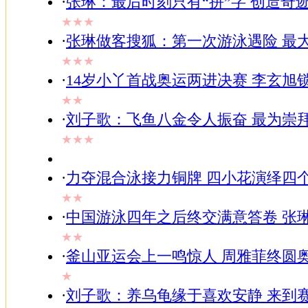
·
张琳：最后时刻只有“拼”字 创造奇
★★★
·
张琳做客搜狐：第一次游泳遇险 最
★★★
·
14岁小丫首战奥运两进决赛 李玄旭
★★
·
刘子歌：飞鱼八金令人振奋 最为崇
★★★
·
力夺混合泳接力铜牌 四小花演绎四
★★
·
中国游泳四年之后终交满意答卷 张
★★
·
釜山亚运会上一鸣惊人 周雅菲终圆
★
·
刘子歌：养乌龟缘于喜欢安静 来到