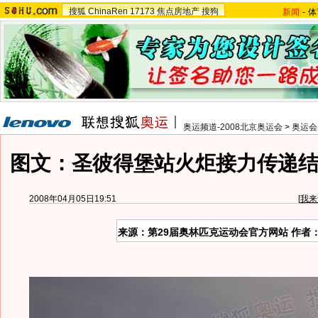
搜狐
ChinaRen
17173
焦点房地产
搜狗
新闻
-
体
奥运频道-2008北京奥运会
>
奥运会
图文：圣彼得堡站火炬接力传递结
2008年04月05日19:51
[
我来
来源：第29届奥林匹克运动会官方网站 作者