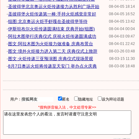
·
圣彼得堡北京奥运火炬传递接力从胜利广场开始
08-04-05 18:14
·
圣彼得堡火炬传递第一棒:手持火炬感觉非常好
08-04-05 16:52
·
组图:北京奥运火炬手虾嘎在圣彼得堡等待
08-04-05 13:42
·
伊斯坦布尔火炬传递圆满结束 庆典开始(组图)
08-04-04 00:04
·
阿拉木图举行庆典仪式 庆祝火炬传递圆满成功
08-04-03 09:47
·
图文:阿拉木图为火炬接力做准备 庆典布景台
08-04-01 22:42
·
图文:境外火炬接力进入第二天 庆典仪式上致辞
08-03-26 03:48
·
图文:火炬传递三亚预演图 庆典仪式现场景观
08-03-15 11:30
·
8月7日奥运火炬将传递至天安门 举办点火庆典
08-03-06 18:48
用户：
匿名
隐藏地址
设为辩论话题
*搜狗拼音输入法，中文处理专家>>