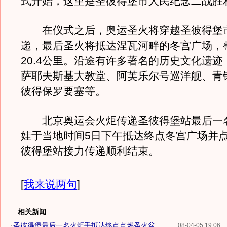
式开始，这里是圣彼得堡市人民纪念二战胜
在仪式之后，奥运圣火将穿越圣彼得堡
递，最后圣火将抵达涅瓦河畔的冬宫广场，
20.4公里。沿途有许多著名的历史文化遗
萨耶夫斯基大教堂、阿芙乐尔号巡洋舰、青
彼得保罗要塞等。
北京奥运会火炬传递圣彼得堡站最后一
娃于当地时间5日下午抵达终点冬宫广场并点
彼得堡站接力传递顺利结束。
[
我来说两句
]
相关新闻
·
圣彼得堡最后一名火炬手抵达终点点燃圣火盆
08-04-05 19:06