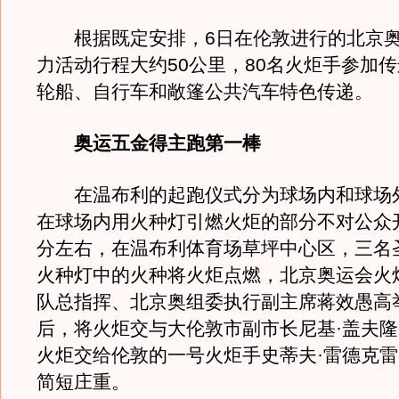
根据既定安排，6日在伦敦进行的北京奥
力活动行程大约50公里，80名火炬手参加
轮船、自行车和敞篷公共汽车特色传递。
奥运五金得主跑第一棒
在温布利的起跑仪式分为球场内和球场
在球场内用火种灯引燃火炬的部分不对公众开
分左右，在温布利体育场草坪中心区，三名
火种灯中的火种将火炬点燃，北京奥运会火
队总指挥、北京奥组委执行副主席蒋效愚高
后，将火炬交与大伦敦市副市长尼基·盖夫
火炬交给伦敦的一号火炬手史蒂夫·雷德克
简短庄重。