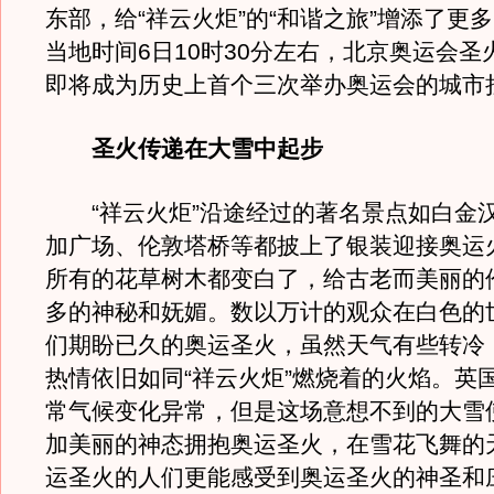
东部，给“祥云火炬”的“和谐之旅”增添了更
当地时间6日10时30分左右，北京奥运会圣
即将成为历史上首个三次举办奥运会的城市
圣火传递在大雪中起步
“祥云火炬”沿途经过的著名景点如白金
加广场、伦敦塔桥等都披上了银装迎接奥运
所有的花草树木都变白了，给古老而美丽的
多的神秘和妩媚。数以万计的观众在白色的
们期盼已久的奥运圣火，虽然天气有些转冷
热情依旧如同“祥云火炬”燃烧着的火焰。英
常气候变化异常，但是这场意想不到的大雪
加美丽的神态拥抱奥运圣火，在雪花飞舞的
运圣火的人们更能感受到奥运圣火的神圣和