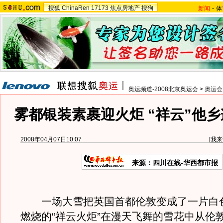
搜狐
ChinaRen
17173
焦点房地产
搜狗
新闻
-
体
奥运频道-2008北京奥运会
>
奥运会
雾都银装素裹迎火炬 “祥云”他
2008年04月07日10:07
[
我来
来源：四川在线-华西都市报
一场大雪把英国首都伦敦变成了一片白
燃烧的“祥云火炬”在漫天飞舞的雪花中从伦