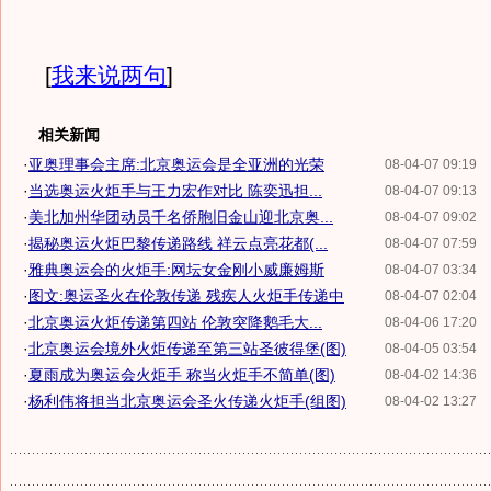
[
我来说两句
]
相关新闻
·
亚奥理事会主席:北京奥运会是全亚洲的光荣
08-04-07 09:19
·
当选奥运火炬手与王力宏作对比 陈奕迅担...
08-04-07 09:13
·
美北加州华团动员千名侨胞旧金山迎北京奥...
08-04-07 09:02
·
揭秘奥运火炬巴黎传递路线 祥云点亮花都(...
08-04-07 07:59
·
雅典奥运会的火炬手:网坛女金刚小威廉姆斯
08-04-07 03:34
·
图文:奥运圣火在伦敦传递 残疾人火炬手传递中
08-04-07 02:04
·
北京奥运火炬传递第四站 伦敦突降鹅毛大...
08-04-06 17:20
·
北京奥运会境外火炬传递至第三站圣彼得堡(图)
08-04-05 03:54
·
夏雨成为奥运会火炬手 称当火炬手不简单(图)
08-04-02 14:36
·
杨利伟将担当北京奥运会圣火传递火炬手(组图)
08-04-02 13:27