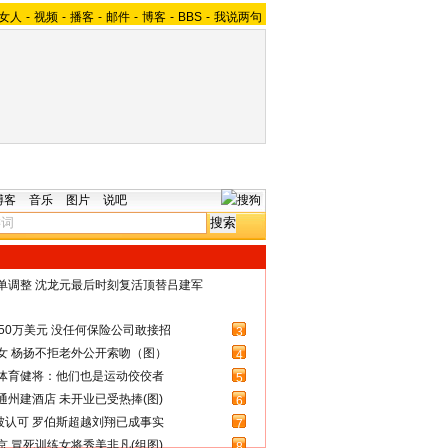
女人
-
视频
-
播客
-
邮件
-
博客
-
BBS
-
我说两句
博客
音乐
图片
说吧
名单调整 沈龙元最后时刻复活顶替吕建军
50万美元 没任何保险公司敢接招
3
女 杨扬不拒老外公开索吻（图）
4
体育健将：他们也是运动佼佼者
5
州建酒店 未开业已受热捧(图)
6
被认可 罗伯斯超越刘翔已成事实
7
 冒死训练女将秀美非凡(组图)
8