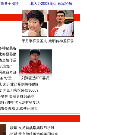
方筹备全揭秘
·
北大办2008奥运·冠军论坛
于丹擎祥云圣火
姚明传神圣祥云
体 育 热 点
备神秘装备
比略显萎靡
杰全情传递
八宝饭”
写生命奇迹
刘翔竞选IOC委员
杀气”重
 未开业已受到热捧(图)
 为四川灾区筹款300万
获赞誉 美丽更胜郭晶晶
进行调整 沈元龙有望复活
揽8金没戏 北京变化很大
·
段暄
|
女足首战瑞典以巧求胜
·
张斌
|
北京教练锻造的美国传奇