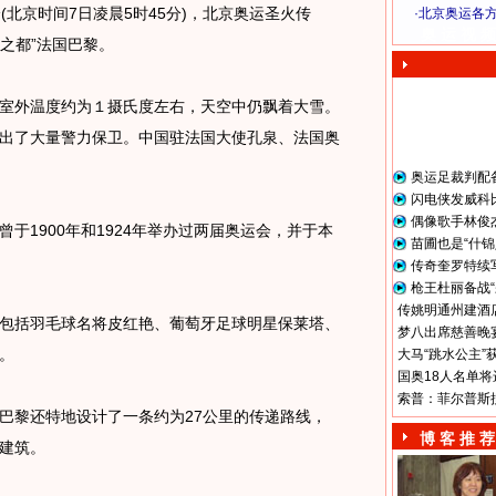
(北京时间7日凌晨5时45分)，北京奥运圣火传
·
北京奥运各
奥 运 视 频
漫之都”法国巴黎。
外温度约为１摄氏度左右，天空中仍飘着大雪。
出了大量警力保卫。中国驻法国大使孔泉、法国奥
奥运足裁判配
闪电侠发威科
偶像歌手林俊
1900年和1924年举办过两届奥运会，并于本
苗圃也是“什锦
传奇奎罗特续
枪王杜丽备战“
传姚明通州建酒店
包括羽毛球名将皮红艳、葡萄牙足球明星保莱塔、
梦八出席慈善晚宴
。
大马“跳水公主”
国奥18人名单将
索普：菲尔普斯
黎还特地设计了一条约为27公里的传递路线，
博 客 推 荐
建筑。