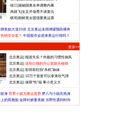
·
徐江
|
揭秘国奥名单调整内幕
·
冉雄飞
|
女足开场秀不谈复仇
装
·
棋哥
|
朝鲜美女团强要奥运票
牌奖励大涨33倍
北京奥运未雨绸缪预防裸奔
何热销安全套？
中国股市会迎来奥运行情吗？
更多>>
北京奥运
|
报道失实？外媒的习惯性抽风
北京奥运
|
送给白领的办公室娱乐秘籍
北京奥运
|
彩排前狂拍“杀机”妹妹
北京奥运
|
10万个套套可以拿来吹气球
”
北京奥运
|
保障“性”福 事小意义大
猛纹身
世界小姐为奥运造势
梦八与小姐先热身
会上的双胞胎
金牌衬娇妻美丽
当野性遇到时尚