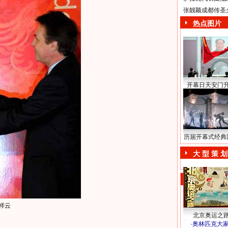
张靓颖成都传圣
热点图片
开幕日天安门
历届开幕式经典
大 型 策 划
祥云
北京奥运之
·
奥林匹克大