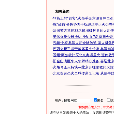
相关新闻
·
轮椅上的"剑客":火炬手金京谴责冲击
·
就"藏独"分裂势力干扰破坏奥运火炬在伦敦
·
法国警方逮捕33名试图破坏奥运火炬
·
奥运火炬今日抵达旧金山 7名华裔火炬
·
视频:北京奥运火炬全球传递 圣火融化
·
巴西火炬手谴责破坏圣火传递 奥运精神不
·
视频:藏独欲扑灭北京奥运圣火 遭伦敦
·
旧金山湾区华人华侨精心准备 喜迎北京奥
·
火炬号圣火特快―北京开往伦敦的火炬"
·
北京奥运圣火全球传递全记录 从放牛娃到
用户：
匿名
*搜狗拼音输入法，中文处理