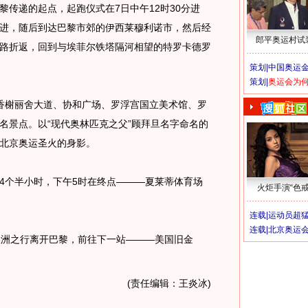
递的起点，起跑仪式在7日中午12时30分进
进，随后到达巴黎市郊的伊西莱穆利诺市，然后经
郎平奥运村试
路折返，回到与埃菲尔铁塔隔河相望的特罗卡德罗
策划|
中国奥运金
策划|
奥运会为
榭丽舍大道、协和广场、罗浮宫国立美术馆、罗
名景点。以“现代奥林匹克之父”顾拜旦名字命名的
北京奥运圣火的身影。
个半小时，下午5时在终点———夏莱蒂体育场
火炬手演“色戒
连载|
运动员超
连载|
北京奥运
洲之行离开巴黎，前往下一站———美国旧金
(责任编辑：王炎冰)