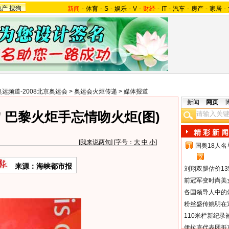
地产
搜狗
新闻
-
体育
-
S
-
娱乐
-
V
-
财经
-
IT
-
汽车
-
房产
-
家居
-
奥运频道-2008北京奥运会
>
奥运会火炬传递
>
媒体报道
新闻
网页
 巴黎火炬手忘情吻火炬(图)
精 彩 新 闻
[
我来说两句
] [字号：
大
中
小
]
国奥18人
1
2
来源：海峡都市报
刘翔双腿估价13
前冠军变时尚美
各国领导人中的
粉丝盛传姚明在通
110米栏新纪录
伊拉克代表团抵京