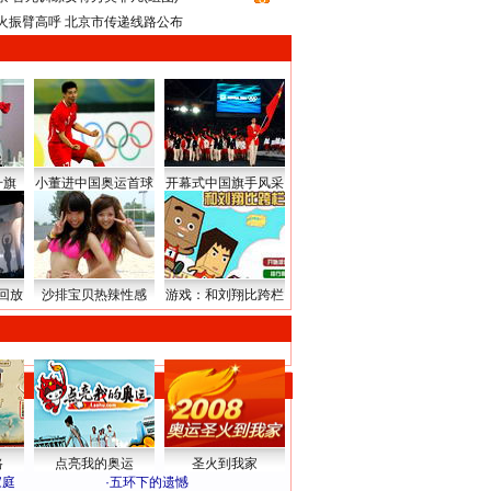
火振臂高呼 北京市传递线路公布
升旗
小董进中国奥运首球
开幕式中国旗手风采
回放
沙排宝贝热辣性感
游戏：和刘翔比跨栏
路
点亮我的奥运
圣火到我家
家庭
·
五环下的遗憾