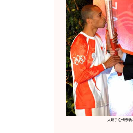
火炬手忘情亲吻