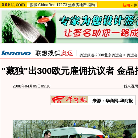
搜狐
ChinaRen
17173
焦点房地产
搜狗
新闻
-
体
奥运频道-2008北京奥运会
>
奥运会
"藏独"出300欧元雇佣抗议者 金
2008年04月09日09:10
[
我来说
来源：华商网-华商报