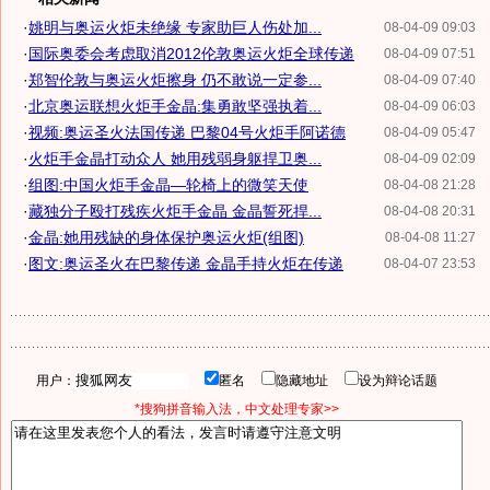
·
姚明与奥运火炬未绝缘 专家助巨人伤处加...
08-04-09 09:03
·
国际奥委会考虑取消2012伦敦奥运火炬全球传递
08-04-09 07:51
·
郑智伦敦与奥运火炬擦身 仍不敢说一定参...
08-04-09 07:40
·
北京奥运联想火炬手金晶:集勇敢坚强执着...
08-04-09 06:03
·
视频:奥运圣火法国传递 巴黎04号火炬手阿诺德
08-04-09 05:47
·
火炬手金晶打动众人 她用残弱身躯捍卫奥...
08-04-09 02:09
·
组图:中国火炬手金晶—轮椅上的微笑天使
08-04-08 21:28
·
藏独分子殴打残疾火炬手金晶 金晶誓死捍...
08-04-08 20:31
·
金晶:她用残缺的身体保护奥运火炬(组图)
08-04-08 11:27
·
图文:奥运圣火在巴黎传递 金晶手持火炬在传递
08-04-07 23:53
用户：
匿名
隐藏地址
设为辩论话题
*搜狗拼音输入法，中文处理专家>>