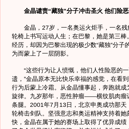
金晶谴责“藏独”分子冲击圣火 他们险
金晶，27岁，一名奥运火炬手，一名残
轮椅上书写运动人生；在巴黎，她是第三棒
经历，却因为巴黎出现的极少数“藏独”分子
为而蒙上了一层阴影。
“这些行为让人愤慨，他们人性险恶的一
遗，”金晶原本无比快乐幸福的感觉，在看
行为后蒙上冷霜。从金晶懂事起，奔跑就成
旋律。九岁那年，恶性肿瘤——横纹肌肉瘤
条腿。2001年7月13日，北京申奥成功那
轮椅击剑队。坚强意志和奥运精神支持着她
快，金晶在属于她的赛场上取得了优异成绩