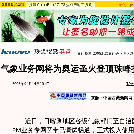
搜狐
ChinaRen
17173
焦点房地产
搜狗
新闻
-
体
奥运频道-2008北京奥运会
>
奥运新
气象业务网将为奥运圣火登顶珠峰
2008年04月14日16:47
[
我来
来源：中国西藏新闻网
近日，日喀则地区各级气象部门至自治
2M业务专网宽带已调试畅通，正式投入使