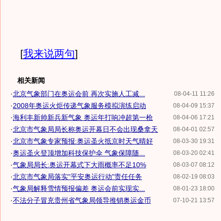
[
我来说两句
]
相关新闻
·
北京气象部门在奥运会前 再次实施人工减...
08-04-11 11:26
·
2008年奥运火炬传递气象服务模拟演练启动
08-04-09 15:37
·
海利丰新帅新兵新气象 奥运年打响冲超第一枪
08-04-06 17:21
·
北京市气象局局长称奥运开幕日不会出现桑拿天
08-04-01 02:57
·
北京市气象专家预报:奥运圣火抵京时天气晴好
08-03-30 19:31
·
奥运圣火登顶增加科技保护伞 气象保障随...
08-03-20 02:41
·
气象局局长:奥运开幕式下大雨概率不足10%
08-03-07 08:12
·
北京市气象局落实"平安奥运行动"责任任务
08-02-19 08:03
·
气象局解释雪情预报偏差 奥运会前实现实...
08-01-23 18:00
·
不法分子冒充贵州省气象局领导推销奥运金币
07-10-21 13:57