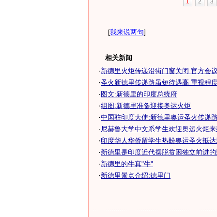
1
2
3
[
我来说两句
]
相关新闻
·
新德里火炬传递沿街门窗关闭 官方会议临
·
圣火新德里传递路虽短待遇高 重视程度堪
·
图文:新德里的印度总统府
·
组图:新德里准备迎接奥运火炬
·
中国驻印度大使:新德里奥运圣火传递
·
尼赫鲁大学中文系学生欢迎奥运火炬来
·
印度华人华侨留学生热盼奥运圣火抵达
·
新德里是印度近代摆脱贫困独立前进的
·
新德里的牛真"牛"
·
新德里景点介绍:德里门