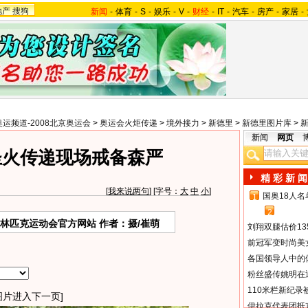
地产
搜狗
新闻
-
体育
-
S
-
娱乐
-
V
-
财经
-
IT
-
汽车
-
房产
-
家居
-
奥运频道-2008北京奥运会
>
奥运会火炬传递
>
境外接力
>
新德里
>
新德里图片库
>
新闻
网页
圣火传递现场戒备森严
精 彩 新 闻
[
我来说两句
] [字号：
大
中
小
]
国奥18人
1
2
奥林匹克运动会官方网站 作者：摄/崔萌
刘翔双腿估价13
前冠军变时尚美
各国领导人中的
粉丝盛传姚明在通
110米栏新纪录
图片进入下一页]
伊拉克代表团抵京