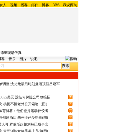
女人
-
视频
-
播客
-
邮件
-
博客
-
BBS
-
我说两句
新德里现场传真
博客
音乐
图片
说吧
名单调整 沈龙元最后时刻复活顶替吕建军
50万美元 没任何保险公司敢接招
3
女 杨扬不拒老外公开索吻（图）
4
体育健将：他们也是运动佼佼者
5
州建酒店 未开业已受热捧(图)
6
被认可 罗伯斯超越刘翔已成事实
7
 冒死训练女将秀美非凡(组图)
8