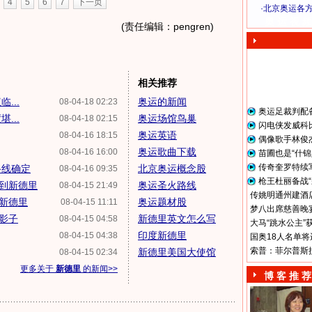
4
5
6
7
下一页
·
北京奥运各
奥 运 视 频
(责任编辑：pengren)
相关推荐
...
奥运的新闻
08-04-18 02:23
奥运足裁判配
...
奥运场馆鸟巢
08-04-18 02:15
闪电侠发威科
奥运英语
08-04-16 18:15
偶像歌手林俊
奥运歌曲下载
08-04-16 16:00
苗圃也是“什锦
传奇奎罗特续
路线确定
北京奥运概念股
08-04-16 09:35
枪王杜丽备战“
到新德里
奥运圣火路线
08-04-15 21:49
传姚明通州建酒店
新德里
奥运题材股
08-04-15 11:11
梦八出席慈善晚宴
影子
新德里英文怎么写
08-04-15 04:58
大马“跳水公主”
印度新德里
08-04-15 04:38
国奥18人名单将
索普：菲尔普斯
新德里美国大使馆
08-04-15 02:34
更多关于
新德里
的新闻>>
博 客 推 荐