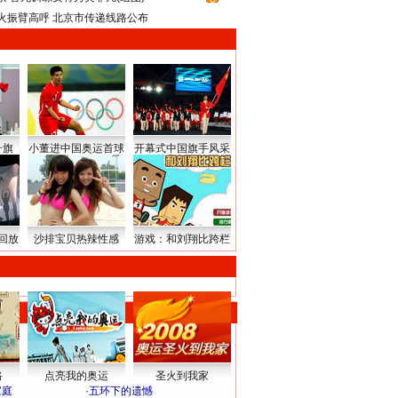
火振臂高呼 北京市传递线路公布
升旗
小董进中国奥运首球
开幕式中国旗手风采
回放
沙排宝贝热辣性感
游戏：和刘翔比跨栏
路
点亮我的奥运
圣火到我家
家庭
·
五环下的遗憾