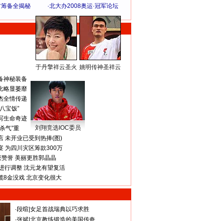
方筹备全揭秘
·
北大办2008奥运·冠军论坛
于丹擎祥云圣火
姚明传神圣祥云
体 育 热 点
备神秘装备
比略显萎靡
杰全情传递
八宝饭”
写生命奇迹
刘翔竞选IOC委员
杀气”重
 未开业已受到热捧(图)
 为四川灾区筹款300万
获赞誉 美丽更胜郭晶晶
进行调整 沈元龙有望复活
揽8金没戏 北京变化很大
·
段暄
|
女足首战瑞典以巧求胜
·
张斌
|
北京教练锻造的美国传奇