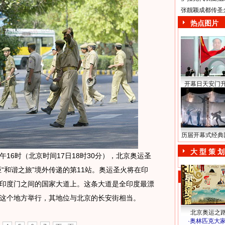
张靓颖成都传圣
热点图片
开幕日天安门
历届开幕式经典
大 型 策 划
16时（北京时间17日18时30分），北京奥运圣
“和谐之旅”境外传递的第11站。奥运圣火将在印
印度门之间的国家大道上。这条大道是全印度最漂
这个地方举行，其地位与北京的长安街相当。
北京奥运之
·
奥林匹克大