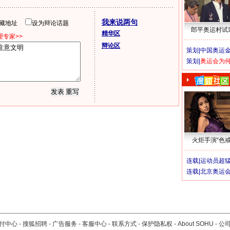
我来说两句
隐藏地址
设为辩论话题
郎平奥运村试
精华区
专家>>
辩论区
策划|
中国奥运金
策划|
奥运会为
火炬手演“色戒
连载|
运动员超
连载|
北京奥运
付中心
-
搜狐招聘
-
广告服务
-
客服中心
-
联系方式
-
保护隐私权
-
About SOHU
-
公