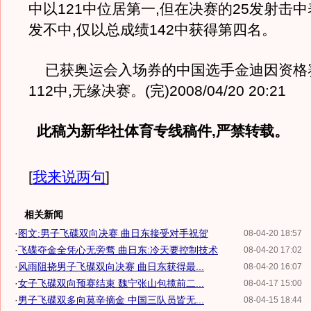
中以121中位居第一,但在决赛的25发射击中
发不中,仅以总成绩142中获得第四名。
已获奥运会入场券的中国选手金迪因资格
112中,无缘决赛。(完)2008/04/20 20:21
此稿为新华社体育专线稿件,严禁转载。
[
我来说两句
]
相关新闻
·
图文:男子飞碟双向决赛 曲日东接受对手祝贺
08-04-20 18:57
·
飞碟夺金全凭心无旁骛 曲日东:冷天要控制技术
08-04-20 17:02
·
风雨阻挠男子飞碟双向决赛 曲日东获得最...
08-04-20 16:07
·
女子飞碟双向预赛结束 魏宁张山包揽前二...
08-04-17 15:00
·
男子飞碟双多向莫辛摘金 中国三队员皆无...
08-04-15 18:44