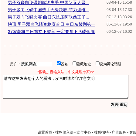
·
男子双多向飞碟胡斌渊失手 中国队无人晋...
08-04-15 15:58
·
男子多向飞碟中国选手无缘决赛 菲力波维...
08-04-13 17:33
·
男子双向飞碟决赛 曲日东技压阿联酋王子...
07-12-13 03:26
·
快讯:男子双向飞碟资格赛首日 曲日东暂列第一
06-12-07 19:50
·
37岁老将曲日东立下誓言 一定要拿下飞碟金牌
06-12-07 16:02
用户：
匿名
隐藏地址
设为辩论话题
*搜狗拼音输入法，中文处理专家>>
设置首页
-
搜狗输入法
-
支付中心
-
搜狐招聘
-
广告服务
-
客