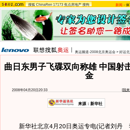
搜狐
ChinaRen
17173
焦点房地产
搜狗
新闻
-
体
奥运频道-2008北京奥运会
>
好运北
曲日东男子飞碟双向称雄 中国射
金
2008年04月20日20:33
[
我来
来源：新华社
新华社北京4月20日奥运专电(记者刘丹 李