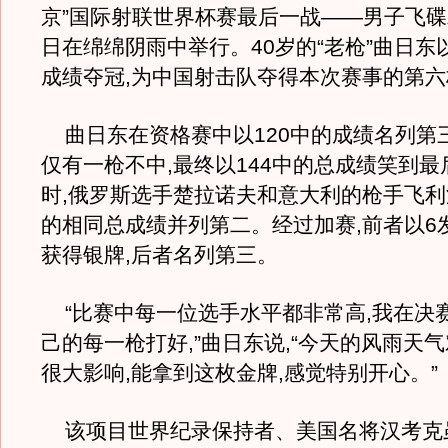
京”国际射联世界杯赛最后一战——男子飞碟
日在绵绵阴雨中举行。40岁的“老枪”曲日东以
成绩夺冠,为中国射击队夺得本次赛事的第
曲日东在资格赛中以120中的成绩名列第三
仅有一枪不中,最终以144中的总成绩笑到
时,俄罗斯选手楚拉诺夫和意大利的枪手飞利
的相同总成绩并列第二。经过加赛,前者以6
获得银牌,后者名列第三。
“比赛中每一位选手水平都非常高,我在决
己的每一枪打好,”曲日东说,“今天的风雨天
很大影响,能拿到这枚金牌,感觉特别开心。”
该项目世界纪录保持者、美国名将汉考克