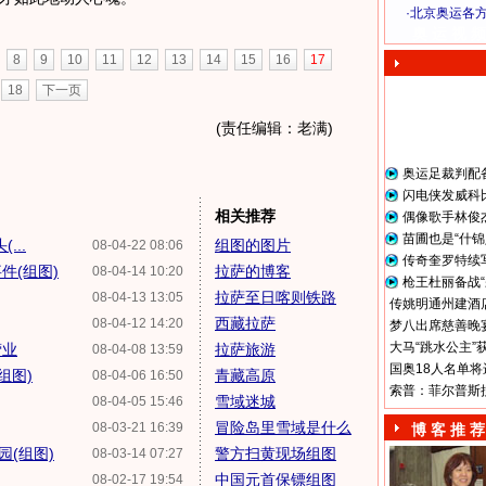
·
北京奥运各
奥 运 视 频
8
9
10
11
12
13
14
15
16
17
18
下一页
(责任编辑：老满)
奥运足裁判配
闪电侠发威科
相关推荐
偶像歌手林俊
苗圃也是“什锦
...
组图的图片
08-04-22 08:06
传奇奎罗特续
件(组图)
拉萨的博客
08-04-14 10:20
枪王杜丽备战“
拉萨至日喀则铁路
08-04-13 13:05
传姚明通州建酒店
西藏拉萨
08-04-12 14:20
梦八出席慈善晚宴
大马“跳水公主”
营业
拉萨旅游
08-04-08 13:59
国奥18人名单将
组图)
青藏高原
08-04-06 16:50
索普：菲尔普斯
雪域迷城
08-04-05 15:46
冒险岛里雪域是什么
08-03-21 16:39
博 客 推 荐
(组图)
警方扫黄现场组图
08-03-14 07:27
中国元首保镖组图
08-02-17 19:54