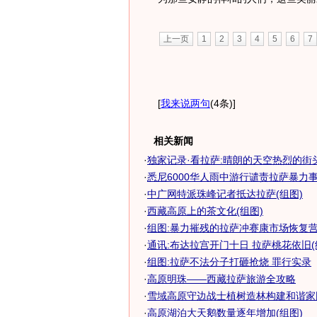
上一页
1
2
3
4
5
6
7
[
我来说两句
(4条)
]
相关新闻
·
独家记录·看拉萨:晴朗的天空热烈的街头(
·
悉尼6000华人雨中游行谴责拉萨暴力事
·
中广网特派珠峰记者抵达拉萨(组图)
·
西藏高原上的茶文化(组图)
·
组图:暴力摧残的拉萨冲赛康市场恢复
·
通讯:布达拉宫开门十日 拉萨桃花依旧(
·
组图:拉萨不法分子打砸抢烧 罪行实录
·
高原明珠——西藏拉萨旅游全攻略
·
雪域高原守边战士植树造林构建和谐家园
·
高原湖泊大天鹅数量逐年增加(组图)