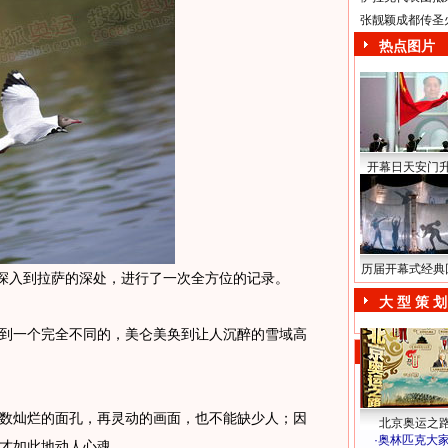
张靓颖成都传圣
热点图片
开幕日天安门
历届开幕式经典
深入到拉萨的深处，进行了一次全方位的记录。
大 型 策 划
一个完全不同的，美仑美奂到让人沉醉的雪域高
灿烂的面孔，再灵动的画面，也不能缺少人；因
北京奥运之
·
奥林匹克大
才如此地动人心魂。