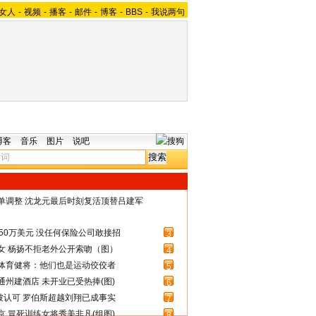
女人
-
视频
-
播客
-
邮件
-
博客
-
BBS
-
我说两句
博客
音乐
图片
说吧
名单调整 沈龙元最后时刻复活顶替吕建军
50万美元 没任何保险公司敢接招
3
女 杨扬不拒老外公开索吻（图）
4
体育健将：他们也是运动佼佼者
5
州建酒店 未开业已受热捧(图)
6
被认可 罗伯斯超越刘翔已成事实
7
 冒死训练女将秀美非凡(组图)
8