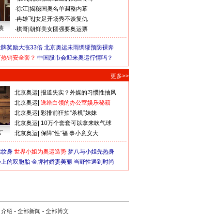
·
徐江
|
揭秘国奥名单调整内幕
·
冉雄飞
|
女足开场秀不谈复仇
装
·
棋哥
|
朝鲜美女团强要奥运票
牌奖励大涨33倍
北京奥运未雨绸缪预防裸奔
何热销安全套？
中国股市会迎来奥运行情吗？
更多>>
北京奥运
|
报道失实？外媒的习惯性抽风
北京奥运
|
送给白领的办公室娱乐秘籍
北京奥运
|
彩排前狂拍“杀机”妹妹
北京奥运
|
10万个套套可以拿来吹气球
”
北京奥运
|
保障“性”福 事小意义大
猛纹身
世界小姐为奥运造势
梦八与小姐先热身
会上的双胞胎
金牌衬娇妻美丽
当野性遇到时尚
司介绍
-
全部新闻
-
全部博文