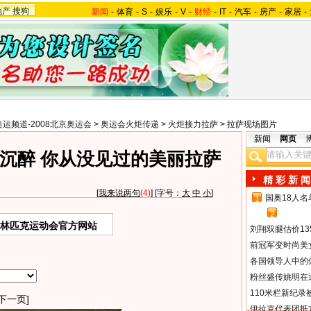
地产
搜狗
新闻
-
体育
-
S
-
娱乐
-
V
-
财经
-
IT
-
汽车
-
房产
-
家居
-
奥运频道-2008北京奥运会
>
奥运会火炬传递
>
火炬接力拉萨
>
拉萨现场图片
新闻
网页
沉醉 你从没见过的美丽拉萨
精 彩 新 闻
[
我来说两句
(4)
] [字号：
大
中
小
]
国奥18人
1
2
奥林匹克运动会官方网站
刘翔双腿估价13
前冠军变时尚美
各国领导人中的
粉丝盛传姚明在通
110米栏新纪录
下一页]
伊拉克代表团抵京