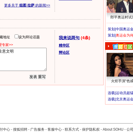
更多关于
组图 拉萨
的新闻>>
郎平奥运村试
策划|
中国奥运金
策划|
奥运会为
隐藏地址
设为辩论话题
我来说两句
(4条)
专家>>
精华区
辩论区
火炬手演“色戒
连载|
运动员超
连载|
北京奥运
付中心
-
搜狐招聘
-
广告服务
-
客服中心
-
联系方式
-
保护隐私权
-
About SOHU
-
公