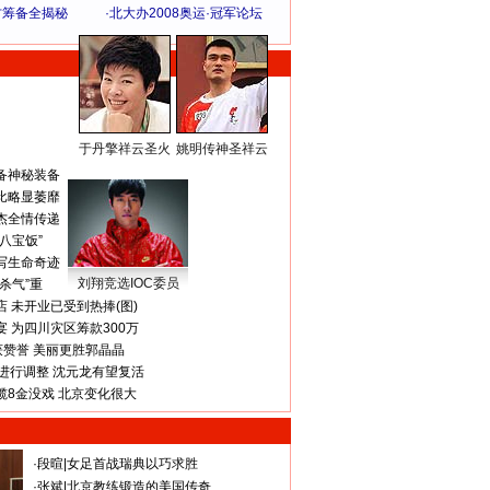
方筹备全揭秘
·
北大办2008奥运·冠军论坛
于丹擎祥云圣火
姚明传神圣祥云
体 育 热 点
备神秘装备
比略显萎靡
杰全情传递
八宝饭”
写生命奇迹
刘翔竞选IOC委员
杀气”重
 未开业已受到热捧(图)
 为四川灾区筹款300万
获赞誉 美丽更胜郭晶晶
进行调整 沈元龙有望复活
揽8金没戏 北京变化很大
·
段暄
|
女足首战瑞典以巧求胜
·
张斌
|
北京教练锻造的美国传奇