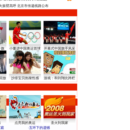
火振臂高呼 北京市传递线路公布
升旗
小董进中国奥运首球
开幕式中国旗手风采
回放
沙排宝贝热辣性感
游戏：和刘翔比跨栏
路
点亮我的奥运
圣火到我家
家庭
·
五环下的遗憾