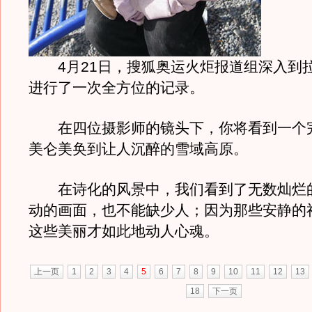
4月21日，搜狐奥运火炬报道组深入到
进行了一次全方位的记录。
在四位摄影师的镜头下，你将看到一个
美仑美奂到让人沉醉的雪域高原。
在诗化的风景中，我们看到了无数灿烂
动的画面，也不能缺少人；因为那些安静的
这些美丽才如此地动人心魂。
上一页
1
2
3
4
5
6
7
8
9
10
11
12
13
18
下一页