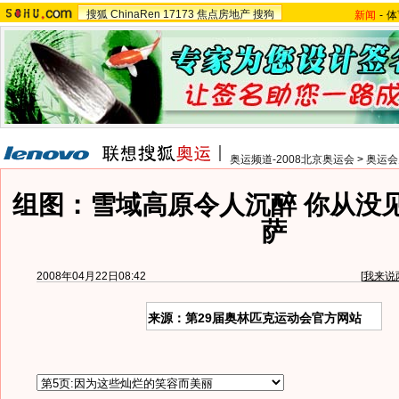
搜狐
ChinaRen
17173
焦点房地产
搜狗
新闻
-
体
奥运频道-2008北京奥运会
>
奥运会
组图：雪域高原令人沉醉 你从没
萨
2008年04月22日08:42
[
我来说
来源：第29届奥林匹克运动会官方网站