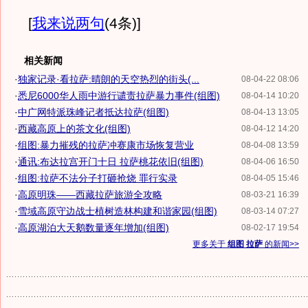
[
我来说两句
(4条)
]
相关新闻
·
独家记录·看拉萨:晴朗的天空热烈的街头(...
08-04-22 08:06
·
悉尼6000华人雨中游行谴责拉萨暴力事件(组图)
08-04-14 10:20
·
中广网特派珠峰记者抵达拉萨(组图)
08-04-13 13:05
·
西藏高原上的茶文化(组图)
08-04-12 14:20
·
组图:暴力摧残的拉萨冲赛康市场恢复营业
08-04-08 13:59
·
通讯:布达拉宫开门十日 拉萨桃花依旧(组图)
08-04-06 16:50
·
组图:拉萨不法分子打砸抢烧 罪行实录
08-04-05 15:46
·
高原明珠——西藏拉萨旅游全攻略
08-03-21 16:39
·
雪域高原守边战士植树造林构建和谐家园(组图)
08-03-14 07:27
·
高原湖泊大天鹅数量逐年增加(组图)
08-02-17 19:54
更多关于
组图 拉萨
的新闻>>