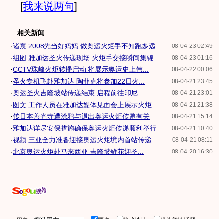
[
我来说两句
]
相关新闻
·
诸宸:2008先当好妈妈 做奥运火炬手不知跑多远
08-04-23 02:49
·
组图:雅加达圣火传递现场 火炬手交接瞬间集锦
08-04-23 01:16
·
CCTV珠峰火炬转播启动 将展示奥运史上伟...
08-04-22 00:06
·
圣火专机飞赴雅加达 陶菲克将参加22日火...
08-04-21 23:45
·
奥运圣火吉隆坡站传递结束 启程前往印尼...
08-04-21 23:01
·
图文:工作人员在雅加达媒体见面会上展示火炬
08-04-21 21:38
·
传日本善光寺遭涂鸦与退出奥运火炬传递有关
08-04-21 15:14
·
雅加达详尽安保措施确保奥运火炬传递顺利举行
08-04-21 10:40
·
视频:三亚全力准备迎接奥运火炬境内首站传递
08-04-21 08:11
·
北京奥运火炬赴马来西亚 吉隆坡鲜花迎圣...
08-04-20 16:30