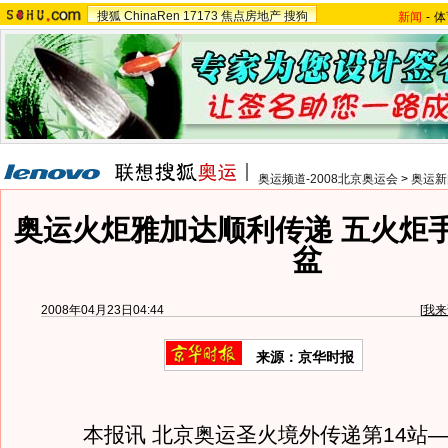
搜狐
ChinaRen
17173
焦点房地产
搜狗
新闻
-
体
奥运频道-2008北京奥运会
>
奥运新
奥运火炬雅加达顺利传递 五火炬
盆
2008年04月23日04:44
[
我来
来源：京华时报
本报讯 北京奥运圣火境外传递第14站—