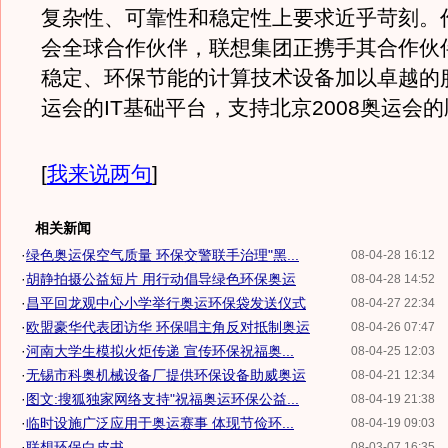
复杂性、可靠性和稳定性上要求近乎苛刻。
会全球合作伙伴，联想集团正携手其合作伙
稳定、环保节能的计算技术设备加以卓越的
运会的IT基础平台，支持北京2008奥运会
[
我来说两句
]
相关新闻
·
绿色奥运保空气质量 环保交警联手治理"黑...
08-04-28 16:12
·
胡静拍摄公益短片 用行动倡导绿色环保奥运
08-04-28 14:52
·
昌平回龙观中心小学举行奥运环保袋发送仪式
08-04-27 22:34
·
欧盟豪华代表团访华 环保唱主角反对抵制奥运
08-04-26 07:47
·
河南大学生模拟火炬传递 宣传环保祝福奥...
08-04-25 12:03
·
无锡市科奥机械设备厂提供环保设备助威奥运
08-04-21 12:34
·
图文:搜狐独家网络支持"祝福奥运环保公益...
08-04-19 21:38
·
临时设施广泛应用于奥运赛事 体现节俭环...
08-04-19 09:03
·
联想环保白皮书
08-03-07 16:35