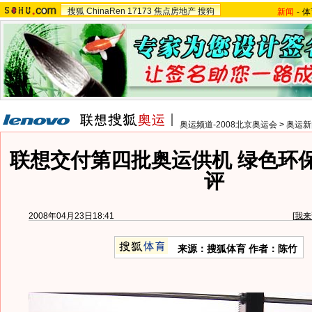
搜狐
ChinaRen
17173
焦点房地产
搜狗
新闻
-
体
奥运频道-2008北京奥运会
>
奥运新
联想交付第四批奥运供机 绿色环
评
2008年04月23日18:41
[
我来
来源：搜狐体育 作者：陈竹