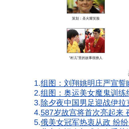
策划：圣火耀笑脸
“村儿”里的故事很撩人
1.
组图：刘翔姚明庄严宣誓
2.
组图：奥运美女魔鬼训练
3.
除夕夜中国男足迎战伊拉
4.
587岁故宫将首次亮起来
5.
俄美女冠军热衷从政 纷纷