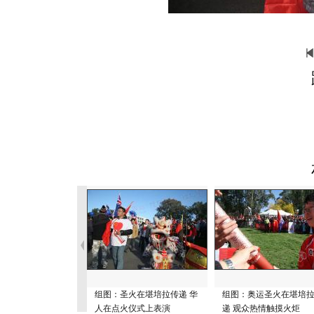
组图：圣火在堪培拉传递 华
组图：奥运圣火在堪培
人在点火仪式上表演
递 观众热情触摸火炬