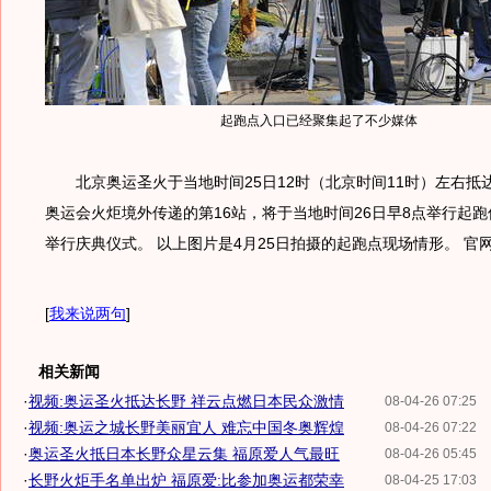
起跑点入口已经聚集起了不少媒体
北京奥运圣火于当地时间25日12时（北京时间11时）左右抵
奥运会火炬境外传递的第16站，将于当地时间26日早8点举行起跑仪
举行庆典仪式。 以上图片是4月25日拍摄的起跑点现场情形。 官
[
我来说两句
]
相关新闻
·
视频:奥运圣火抵达长野 祥云点燃日本民众激情
08-04-26 07:25
·
视频:奥运之城长野美丽宜人 难忘中国冬奥辉煌
08-04-26 07:22
·
奥运圣火抵日本长野众星云集 福原爱人气最旺
08-04-26 05:45
·
长野火炬手名单出炉 福原爱:比参加奥运都荣幸
08-04-25 17:03