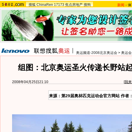
搜狐
ChinaRen
17173
焦点房地产
搜狗
新闻
-
体
奥运频道-2008北京奥运会
>
奥运会
组图：北京奥运圣火传递长野站
2008年04月25日21:10
[
我来
来源：第29届奥林匹克运动会官方网站 作者