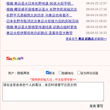
·
视频:奥运圣火日本长野传递 80名火炬手明...
08-04-25 12:57
·
视频:樱花盛开迎接奥运圣火 长野市民祝福北京
08-04-24 17:16
·
长野平凡美丽悠久的历史 与奥运也有着不...
08-04-24 09:29
·
日本长野市取消北京奥运火炬接力后的庆祝活动
08-04-21 08:02
·
视频:奥运圣火新德里传递结束 起跑点临时更改
08-04-18 00:39
·
奥运火炬伊斯坦布尔起跑点:圣索非亚大教堂
08-04-02 16:33
更多关于
奥运 起跑点
的新闻>>
用户：
匿名
隐藏地址
设为辩论话题
*搜狗拼音输入法，中文处理专家>>