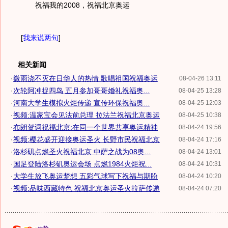
祝福我的2008，祝福北京奥运
[
我来说两句
]
相关新闻
·
微雨浇不灭在日华人的热情 歌唱祖国祝福奥运
08-04-26 13:11
·
次轮阿冲捉四鸟 五月参加哥哥婚礼祝福奥...
08-04-25 13:28
·
河南大学生模拟火炬传递 宣传环保祝福奥...
08-04-25 12:03
·
视频:温家宝会见法前总理 拉法兰祝福北京奥运
08-04-25 10:38
·
布朗贺词祝福北京:在同一个世界共享奥运精神
08-04-24 19:56
·
视频:樱花盛开迎接奥运圣火 长野市民祝福北京
08-04-24 17:16
·
洛杉矶点燃圣火祝福北京 中萨之战为08奥...
08-04-24 13:01
·
国足登陆洛杉矶奥运会场 点燃1984火炬祝...
08-04-24 10:31
·
大学生放飞奥运梦想 五彩气球写下祝福与期盼
08-04-24 10:20
·
视频:品味西藏特色 祝福北京奥运圣火拉萨传递
08-04-24 07:20