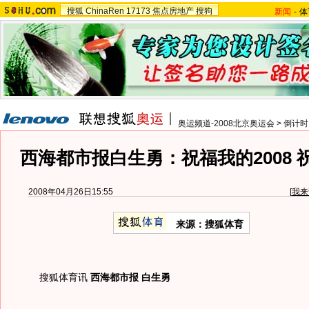
搜狐
ChinaRen
17173
焦点房地产
搜狗
新闻
-
体
奥运频道-2008北京奥运会
>
倒计时
西海都市报白生勇：祝福我的2008 
2008年04月26日15:55
[
我来
来源：搜狐体育
搜狐体育讯
西海都市报 白生勇