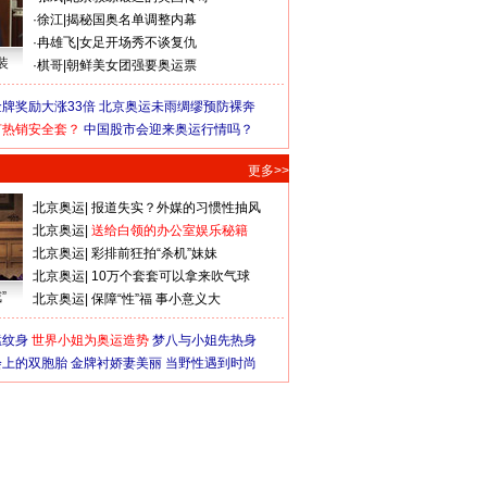
·
徐江
|
揭秘国奥名单调整内幕
·
冉雄飞
|
女足开场秀不谈复仇
装
·
棋哥
|
朝鲜美女团强要奥运票
牌奖励大涨33倍
北京奥运未雨绸缪预防裸奔
何热销安全套？
中国股市会迎来奥运行情吗？
更多>>
北京奥运
|
报道失实？外媒的习惯性抽风
北京奥运
|
送给白领的办公室娱乐秘籍
北京奥运
|
彩排前狂拍“杀机”妹妹
北京奥运
|
10万个套套可以拿来吹气球
”
北京奥运
|
保障“性”福 事小意义大
猛纹身
世界小姐为奥运造势
梦八与小姐先热身
会上的双胞胎
金牌衬娇妻美丽
当野性遇到时尚