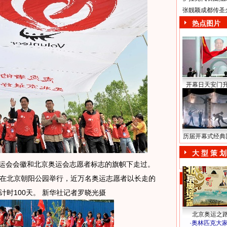
张靓颖成都传圣
热点图片
开幕日天安门
历届开幕式经典
大 型 策 划
运会会徽和北京奥运会志愿者标志的旗帜下走过。
会”在北京朝阳公园举行，近万名奥运志愿者以长走的
时100天。 新华社记者罗晓光摄
北京奥运之
·
奥林匹克大