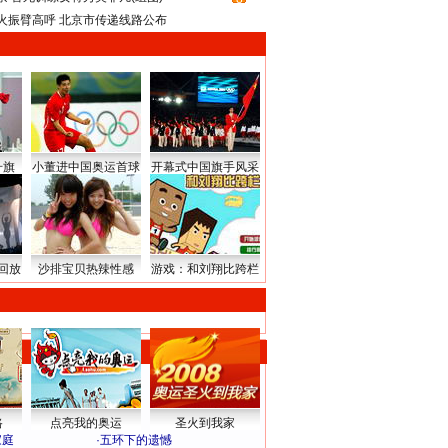
火振臂高呼 北京市传递线路公布
升旗
小董进中国奥运首球
开幕式中国旗手风采
回放
沙排宝贝热辣性感
游戏：和刘翔比跨栏
路
点亮我的奥运
圣火到我家
家庭
·
五环下的遗憾