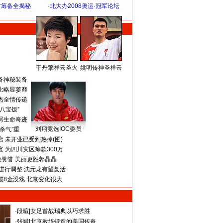
方筹备全揭秘
·
北大办2008奥运·冠军论坛
于丹擎祥云圣火
姚明传神圣祥云
体 育 热 点
备神秘装备
比略显萎靡
杰全情传递
八宝饭”
写生命奇迹
刘翔竞选IOC委员
杀气”重
 未开业已受到热捧(图)
 为四川灾区筹款300万
获赞誉 美丽更胜郭晶晶
进行调整 沈元龙有望复活
揽8金没戏 北京变化很大
·
段暄
|
女足首战瑞典以巧求胜
·
张斌
|
北京教练锻造的美国传奇