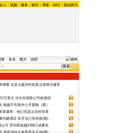
女人
-
视频
-
播客
-
邮件
-
博客
-
BBS
-
我说两句
博客
音乐
图片
说吧
名单调整 沈龙元最后时刻复活顶替吕建军
50万美元 没任何保险公司敢接招
3
女 杨扬不拒老外公开索吻（图）
4
体育健将：他们也是运动佼佼者
5
州建酒店 未开业已受热捧(图)
6
被认可 罗伯斯超越刘翔已成事实
7
 冒死训练女将秀美非凡(组图)
8