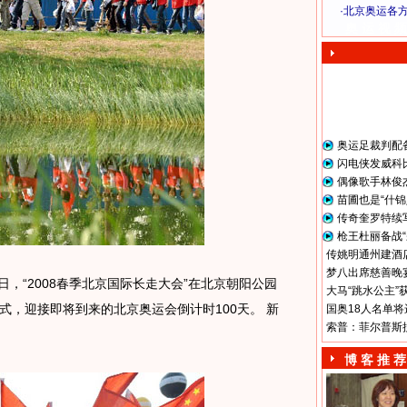
·
北京奥运各
奥 运 视 频
奥运足裁判配
闪电侠发威科
偶像歌手林俊
苗圃也是“什锦
传奇奎罗特续
枪王杜丽备战“
传姚明通州建酒店
梦八出席慈善晚宴
，“2008春季北京国际长走大会”在北京朝阳公园
大马“跳水公主”
式，迎接即将到来的北京奥运会倒计时100天。 新
国奥18人名单将
索普：菲尔普斯
博 客 推 荐