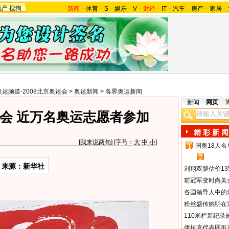
地产
搜狗
新闻
-
体育
-
S
-
娱乐
-
V
-
财经
-
IT
-
汽车
-
房产
-
家居
-
奥运频道-2008北京奥运会
>
奥运新闻
>
各界奥运新闻
新闻
网页
会 近万名奥运志愿者参加
精 彩 新 闻
[
我来说两句
] [字号：
大
中
小
]
国奥18人
1
2
来源：新华社
刘翔双腿估价13
前冠军变时尚美
各国领导人中的
粉丝盛传姚明在通
110米栏新纪录
伊拉克代表团抵京