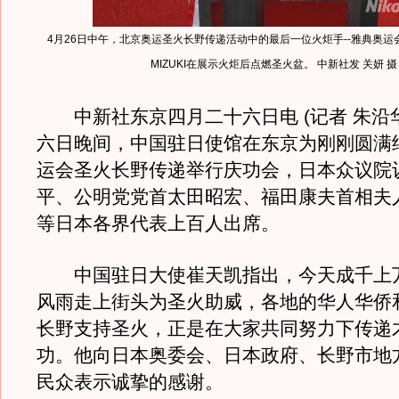
4月26日中午，北京奥运圣火长野传递活动中的最后一位火炬手--雅典奥
MIZUKI在展示火炬后点燃圣火盆。 中新社发 关妍 摄
中新社东京四月二十六日电 (记者 朱沿华
六日晚间，中国驻日使馆在东京为刚刚圆满
运会圣火长野传递举行庆功会，日本众议院
平、公明党党首太田昭宏、福田康夫首相夫
等日本各界代表上百人出席。
中国驻日大使崔天凯指出，今天成千上
风雨走上街头为圣火助威，各地的华人华侨
长野支持圣火，正是在大家共同努力下传递
功。他向日本奥委会、日本政府、长野市地
民众表示诚挚的感谢。