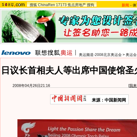
搜狐
ChinaRen
17173
焦点房地产
搜狗
新闻
-
体
奥运频道-2008北京奥运会
>
奥运会
日议长首相夫人等出席中国使馆圣
2008年04月26日21:16
[
我来
来源：中国新闻网