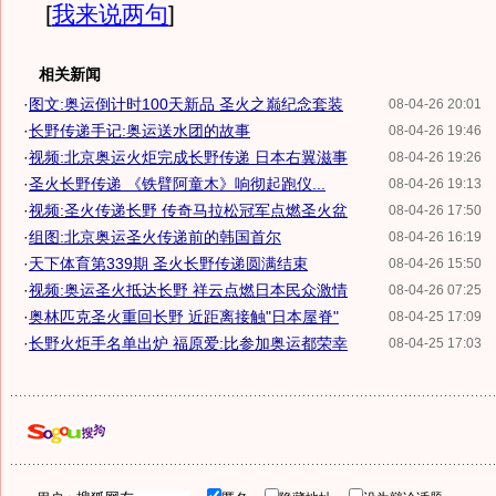
[
我来说两句
]
相关新闻
·
图文:奥运倒计时100天新品 圣火之巅纪念套装
08-04-26 20:01
·
长野传递手记:奥运送水团的故事
08-04-26 19:46
·
视频:北京奥运火炬完成长野传递 日本右翼滋事
08-04-26 19:26
·
圣火长野传递 《铁臂阿童木》响彻起跑仪...
08-04-26 19:13
·
视频:圣火传递长野 传奇马拉松冠军点燃圣火盆
08-04-26 17:50
·
组图:北京奥运圣火传递前的韩国首尔
08-04-26 16:19
·
天下体育第339期 圣火长野传递圆满结束
08-04-26 15:50
·
视频:奥运圣火抵达长野 祥云点燃日本民众激情
08-04-26 07:25
·
奥林匹克圣火重回长野 近距离接触"日本屋脊"
08-04-25 17:09
·
长野火炬手名单出炉 福原爱:比参加奥运都荣幸
08-04-25 17:03