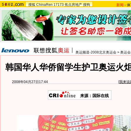
搜狐
ChinaRen
17173
焦点房地产
搜狗
新闻
-
体
奥运频道-2008北京奥运会
>
奥运会
韩国华人华侨留学生护卫奥运火
2008年04月27日17:44
[
我来说
来源：国际在线