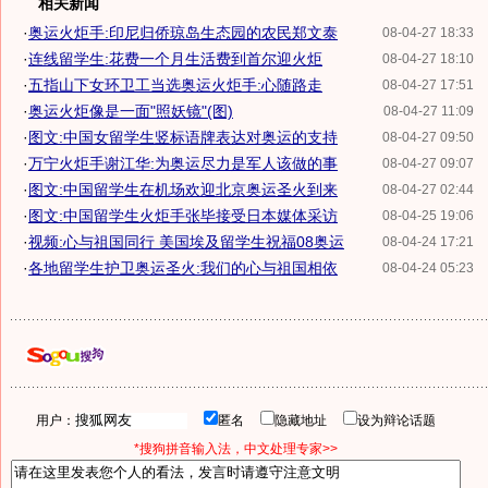
相关新闻
·
奥运火炬手:印尼归侨琼岛生态园的农民郑文泰
08-04-27 18:33
·
连线留学生:花费一个月生活费到首尔迎火炬
08-04-27 18:10
·
五指山下女环卫工当选奥运火炬手:心随路走
08-04-27 17:51
·
奥运火炬像是一面"照妖镜"(图)
08-04-27 11:09
·
图文:中国女留学生竖标语牌表达对奥运的支持
08-04-27 09:50
·
万宁火炬手谢江华:为奥运尽力是军人该做的事
08-04-27 09:07
·
图文:中国留学生在机场欢迎北京奥运圣火到来
08-04-27 02:44
·
图文:中国留学生火炬手张毕接受日本媒体采访
08-04-25 19:06
·
视频:心与祖国同行 美国埃及留学生祝福08奥运
08-04-24 17:21
·
各地留学生护卫奥运圣火:我们的心与祖国相依
08-04-24 05:23
用户：
匿名
隐藏地址
设为辩论话题
*搜狗拼音输入法，中文处理专家>>