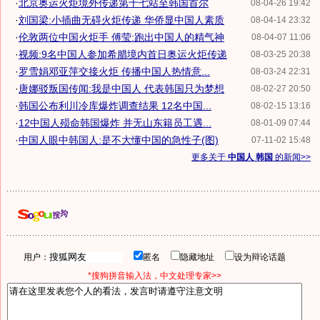
·
北京奥运火炬境外传递第十七站至韩国首尔
08-04-26 19:42
·
刘国梁:小插曲无碍火炬传递 华侨显中国人素质
08-04-14 23:32
·
伦敦两位中国火炬手 傅莹:跑出中国人的精气神
08-04-07 11:06
·
视频:9名中国人参加希腊境内首日奥运火炬传递
08-03-25 20:38
·
罗雪娟邓亚萍交接火炬 传播中国人热情意...
08-03-24 22:31
·
唐娜驳叛国传闻:我是中国人 代表韩国只为梦想
08-02-27 20:50
·
韩国公布利川冷库爆炸调查结果 12名中国...
08-02-15 13:16
·
12中国人殒命韩国爆炸 并无山东籍员工遇...
08-01-09 07:44
·
中国人眼中韩国人:是不大懂中国的急性子(图)
07-11-02 15:48
更多关于
中国人 韩国
的新闻>>
用户：
匿名
隐藏地址
设为辩论话题
*搜狗拼音输入法，中文处理专家>>