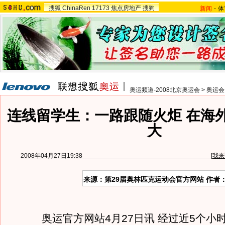
搜狐
ChinaRen
17173
焦点房地产
搜狗
新闻
-
体
奥运频道-2008北京奥运会
>
奥运会
连线留学生：一路跟随火炬 在海
大
2008年04月27日19:38
[
我来
来源：第29届奥林匹克运动会官方网站 作者
奥运官方网站4月27日讯 经过近5个小