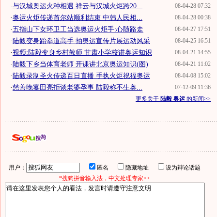
·
与汉城奥运火种相遇 祥云与汉城火炬跨20...
08-04-28 07:32
·
奥运火炬传递首尔站顺利结束 中韩人民相...
08-04-28 00:38
·
五指山下女环卫工当选奥运火炬手:心随路走
08-04-27 17:51
·
陆毅变身跆拳道高手 拍奥运宣传片展运动风采
08-04-25 16:51
·
视频:陆毅变身乡村教师 甘肃小学校讲奥运知识
08-04-21 14:55
·
陆毅下乡当体育老师 开课讲北京奥运知识(图)
08-04-21 11:02
·
陆毅录制圣火传递百日直播 手执火炬祝福奥运
08-04-08 15:02
·
慈善晚宴田亮拒谈老婆孕事 陆毅称不生奥...
07-12-09 11:36
更多关于
陆毅 奥运
的新闻>>
用户：
匿名
隐藏地址
设为辩论话题
*搜狗拼音输入法，中文处理专家>>