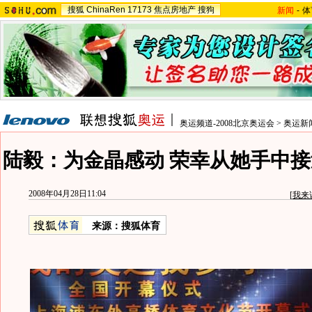
搜狐
ChinaRen
17173
焦点房地产
搜狗
新闻
-
体
奥运频道-2008北京奥运会
>
奥运新
陆毅：为金晶感动 荣幸从她手中接
2008年04月28日11:04
[
我来
来源：搜狐体育