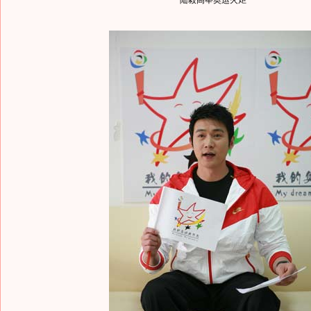
陆毅高举奥运火炬