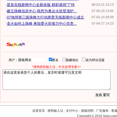
·
星辰在线新闻中心全新改版 精彩值得"7"待
08-03-31 10:13
·
建立珠峰信息中心 联想为奥运火炬登顶护...
07-09-20 13:00
·
07地球第三级珠峰大行动惠普无线新闻中心成立
07-05-15 09:59
·
圣火如何上珠峰 奥组委火炬接力中心负责...
07-04-27 14:23
用户：
匿名
隐藏地址
设为辩论话题
*搜狗拼音输入法，中文处理专家>>
设置首页
-
搜狗输入法
-
支付中心
-
搜狐招聘
-
广告服务
-
客
Copyright
©
2016 Sohu.com 