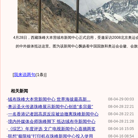
4月28日，西藏珠峰大本营绒布新闻中心正式启用，受邀采访2008北京奥运
的中外媒体抵达这里。图为该新闻中心飘扬着中国国旗和奥运会会徽、会旗。
[
我来说两句
(1条)
]
相关新闻
·
绒布珠峰大本营新闻中心 世界海拔最高新...
08-04-29 00:03
·
奥运圣火传递珠峰展示新闻中心创造"多宗最"
08-04-28 22:21
·
一名香港记者因高原反应被迫撤离珠峰新闻中心
08-04-28 22:21
·
境内外媒体会师珠峰脚下 抵达绒布寺新闻中心
08-04-28 21:28
·
《综艺》年度评选 文广电视新闻中心喜摘两奖
08-04-16 15:05
·
联想"极限核"打印机在珠峰新闻中心投入使用
08-04-16 08:54