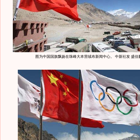
图为中国国旗飘扬在珠峰大本营绒布新闻中心。 中新社发 盛佳鹏