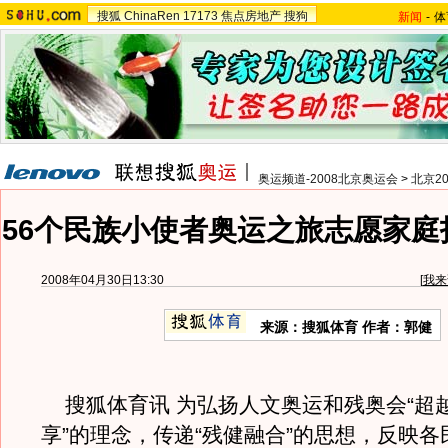
搜狐
ChinaRen
17173
焦点房地产
搜狗
新闻
-
体
奥运频道-2008北京奥运会
>
北京2
56个民族小使者奥运之旅志愿家庭
2008年04月30日13:30
[
我来
来源：搜狐体育 作者：郭健
搜狐体育讯 为弘扬人文奥运和残奥会“超
享”的理念，传递“残健融合”的思想，反映