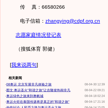
传 真：66580266
电子信箱：
zhangying@cdpf.org.cn
志愿家庭情况登记表
（搜狐体育 郭健）
[
我来说两句
]
相关新闻
·
08奥运 北京车展非凡体验之旅
08-04-30 12:39
·
图文:奥运圣火"和谐之旅"让吉隆坡热闹非凡
08-04-22 09:21
·
奥运绿色之旅来到奥帆城
08-04-18 02:24
·
奥运火炬在泰国传递将是真正的"和谐之旅"
08-04-17 21:16
·
外电社论:人民币之路与奥运圣火之旅
08-04-14 15:05