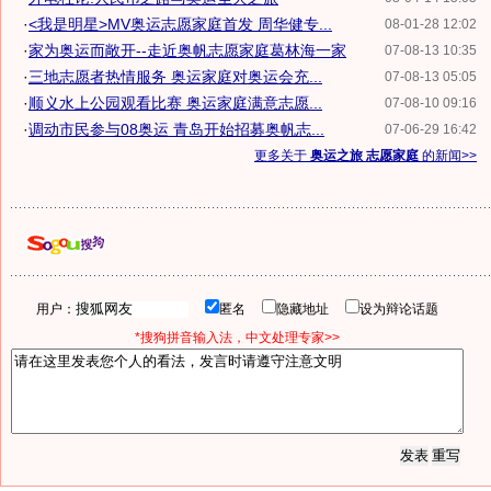
·
<我是明星>MV奥运志愿家庭首发 周华健专...
08-01-28 12:02
·
家为奥运而敞开--走近奥帆志愿家庭葛林海一家
07-08-13 10:35
·
三地志愿者热情服务 奥运家庭对奥运会充...
07-08-13 05:05
·
顺义水上公园观看比赛 奥运家庭满意志愿...
07-08-10 09:16
·
调动市民参与08奥运 青岛开始招募奥帆志...
07-06-29 16:42
更多关于
奥运之旅 志愿家庭
的新闻>>
用户：
匿名
隐藏地址
设为辩论话题
*搜狗拼音输入法，中文处理专家>>