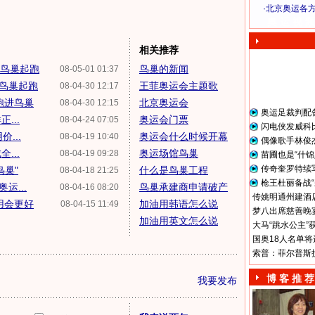
·
北京奥运各
奥 运 视 频
相关推荐
从鸟巢起跑
鸟巢的新闻
08-05-01 01:37
人鸟巢起跑
王菲奥运会主题歌
08-04-30 12:17
跑进鸟巢
北京奥运会
08-04-30 12:15
奥运足裁判配
...
奥运会门票
08-04-24 07:05
闪电侠发威科
...
奥运会什么时候开幕
08-04-19 10:40
偶像歌手林俊
...
奥运场馆鸟巢
08-04-19 09:28
苗圃也是“什锦
传奇奎罗特续
鸟巢"
什么是鸟巢工程
08-04-18 21:25
枪王杜丽备战“
运...
鸟巢承建商申请破产
08-04-16 08:20
传姚明通州建酒店
用会更好
加油用韩语怎么说
08-04-15 11:49
梦八出席慈善晚宴
加油用英文怎么说
大马“跳水公主”
国奥18人名单将
索普：菲尔普斯
博 客 推 荐
我要发布