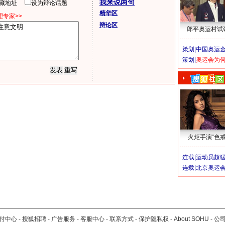
我来说两句
隐藏地址
设为辩论话题
精华区
专家>>
辩论区
郎平奥运村试
策划|
中国奥运金
策划|
奥运会为
火炬手演“色戒
连载|
运动员超
连载|
北京奥运
付中心
-
搜狐招聘
-
广告服务
-
客服中心
-
联系方式
-
保护隐私权
-
About SOHU
-
公