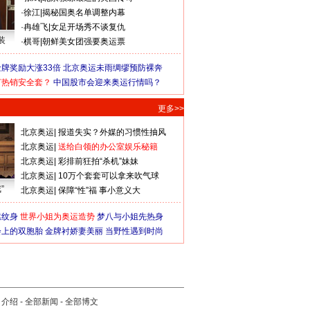
·
徐江
|
揭秘国奥名单调整内幕
·
冉雄飞
|
女足开场秀不谈复仇
装
·
棋哥
|
朝鲜美女团强要奥运票
牌奖励大涨33倍
北京奥运未雨绸缪预防裸奔
何热销安全套？
中国股市会迎来奥运行情吗？
更多>>
北京奥运
|
报道失实？外媒的习惯性抽风
北京奥运
|
送给白领的办公室娱乐秘籍
北京奥运
|
彩排前狂拍“杀机”妹妹
北京奥运
|
10万个套套可以拿来吹气球
”
北京奥运
|
保障“性”福 事小意义大
猛纹身
世界小姐为奥运造势
梦八与小姐先热身
会上的双胞胎
金牌衬娇妻美丽
当野性遇到时尚
司介绍
-
全部新闻
-
全部博文