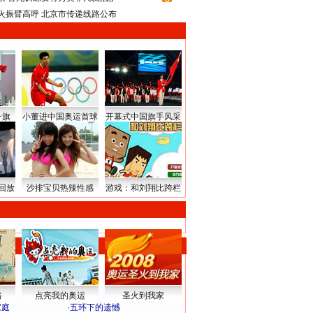
火振臂高呼 北京市传递线路公布
升旗
小董进中国奥运首球
开幕式中国旗手风采
回放
沙排宝贝热辣性感
游戏：和刘翔比跨栏
路
点亮我的奥运
圣火到我家
家庭
·
五环下的遗憾