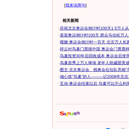
[
我来说两句
]
相关新闻
·
庆祝北京奥运会倒计时100天1.5万人
·
喜迎奥运倒计时100天 群众马拉松万
·
视频:奥运会倒计时一百天 北京万人长
·
祥云衬鸟巢门票很中国 奥运会门票票样正
·
鸟巢投资30年后回收成本 奥运会后使用价
·
鸟巢首秀上万人捧场 老年人助威团竟成全
·
图文:北京奥运会、残奥会拉拉队亮相"
·
倾心筑"鸟巢"的人———记2008年北京奥
·
互动:奥运会结束以后 鸟巢可以怎么利