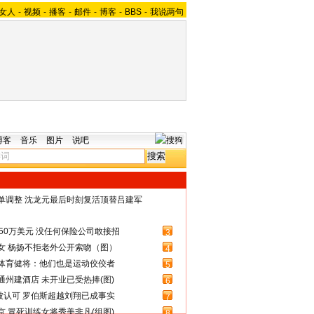
女人
-
视频
-
播客
-
邮件
-
博客
-
BBS
-
我说两句
博客
音乐
图片
说吧
名单调整 沈龙元最后时刻复活顶替吕建军
50万美元 没任何保险公司敢接招
3
女 杨扬不拒老外公开索吻（图）
4
体育健将：他们也是运动佼佼者
5
州建酒店 未开业已受热捧(图)
6
被认可 罗伯斯超越刘翔已成事实
7
 冒死训练女将秀美非凡(组图)
8