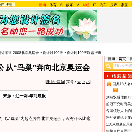
地产
搜狗
新闻
-
体育
-
S
-
娱乐
-
V
-
财经
-
IT
-
汽车
-
房产
-
家居
-
奥运频道-2008北京奥运会
>
倒计时100天
>
倒计时100天联盟报道
新闻
网页
 从“鸟巢”奔向北京奥运会
精 彩 新 闻
[
我来说两句
] [字号：
大
中
小
]
国奥18人
1
2
来源：辽一网-华商晨报
刘翔双腿估价13
前冠军变时尚美
各国领导人中的
粉丝盛传姚明在通
以“鸟巢”为起点奔向北京奥运会，没有什么比这
110米栏新纪录
伊拉克代表团抵京