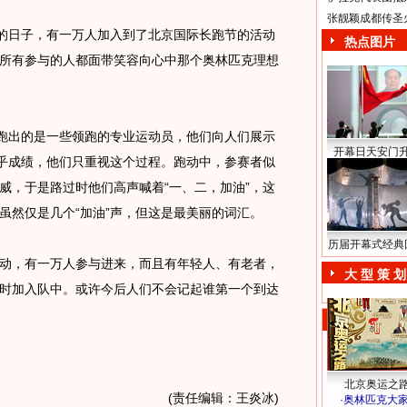
张靓颖成都传圣
的日子，有一万人加入到了北京国际长跑节的活动
热点图片
所有参与的人都面带笑容向心中那个奥林匹克理想
跑出的是一些领跑的专业运动员，他们向人们展示
开幕日天安门
在乎成绩，他们只重视这个过程。跑动中，参赛者似
威，于是路过时他们高声喊着“一、二，加油”，这
虽然仅是几个“加油”声，但这是最美丽的词汇。
历届开幕式经典
，有一万人参与进来，而且有年轻人、有老者，
大 型 策 划
时加入队中。或许今后人们不会记起谁第一个到达
北京奥运之
(责任编辑：王炎冰)
·
奥林匹克大