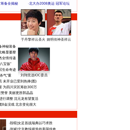
方筹备全揭秘
·
北大办2008奥运·冠军论坛
于丹擎祥云圣火
姚明传神圣祥云
体 育 热 点
备神秘装备
比略显萎靡
杰全情传递
八宝饭”
写生命奇迹
刘翔竞选IOC委员
杀气”重
 未开业已受到热捧(图)
 为四川灾区筹款300万
获赞誉 美丽更胜郭晶晶
进行调整 沈元龙有望复活
揽8金没戏 北京变化很大
·
段暄
|
女足首战瑞典以巧求胜
·
张斌
|
北京教练锻造的美国传奇