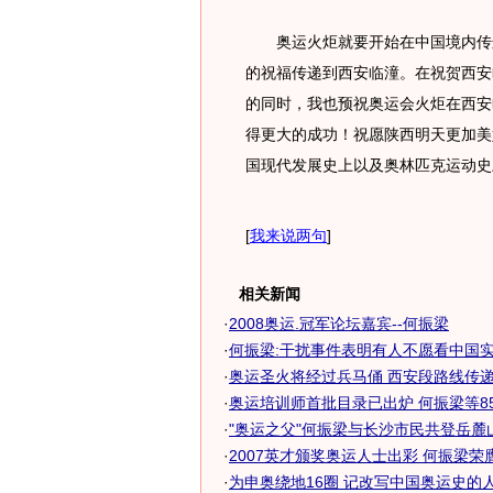
奥运火炬就要开始在中国境内传递
的祝福传递到西安临潼。在祝贺西安临
的同时，我也预祝奥运会火炬在西安
得更大的成功！祝愿陕西明天更加美
国现代发展史上以及奥林匹克运动史
[
我来说两句
]
相关新闻
·
2008奥运.冠军论坛嘉宾--何振梁
·
何振梁:干扰事件表明有人不愿看中国实现
·
奥运圣火将经过兵马俑 西安段路线传递有
·
奥运培训师首批目录已出炉 何振梁等8
·
"奥运之父"何振梁与长沙市民共登岳麓山
·
2007英才颁奖奥运人士出彩 何振梁荣膺魅
·
为申奥绕地16圈 记改写中国奥运史的