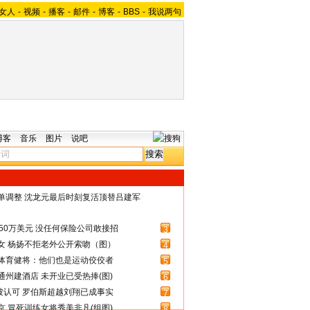
女人
-
视频
-
播客
-
邮件
-
博客
-
BBS
-
我说两句
博客
音乐
图片
说吧
名单调整 沈龙元最后时刻复活顶替吕建军
50万美元 没任何保险公司敢接招
3
女 杨扬不拒老外公开索吻（图）
4
体育健将：他们也是运动佼佼者
5
州建酒店 未开业已受热捧(图)
6
被认可 罗伯斯超越刘翔已成事实
7
 冒死训练女将秀美非凡(组图)
8