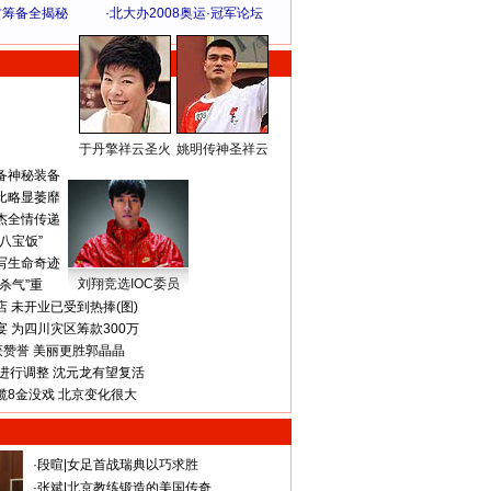
方筹备全揭秘
·
北大办2008奥运·冠军论坛
于丹擎祥云圣火
姚明传神圣祥云
体 育 热 点
备神秘装备
比略显萎靡
杰全情传递
八宝饭”
写生命奇迹
刘翔竞选IOC委员
杀气”重
 未开业已受到热捧(图)
 为四川灾区筹款300万
获赞誉 美丽更胜郭晶晶
进行调整 沈元龙有望复活
揽8金没戏 北京变化很大
·
段暄
|
女足首战瑞典以巧求胜
·
张斌
|
北京教练锻造的美国传奇