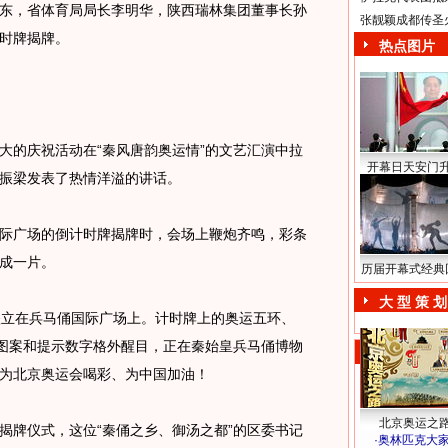
东，省体育局局长李明华，陕西瑞林集团董事长孙
张靓颖成都传圣
时牌揭牌。
热点图片
的庆祝活动在“秦风唐韵奥运情”的文艺汇演中拉
开幕日天安门
振梁发表了热情洋溢的讲话。
广场的倒计时牌揭牌时，会场上鞭炮齐鸣，彩条
成一片。
历届开幕式经典
大 型 策 划
立在兵马俑国际广场上。计时牌上的奥运五环、
娃图案和提示数字格外醒目，正在秦始皇兵马俑博物
为北京奥运会喝彩、为中国加油！
北京奥运之
牌仪式，这位“秦俑之乡、御汤之都”的区委书记
·
奥林匹克大