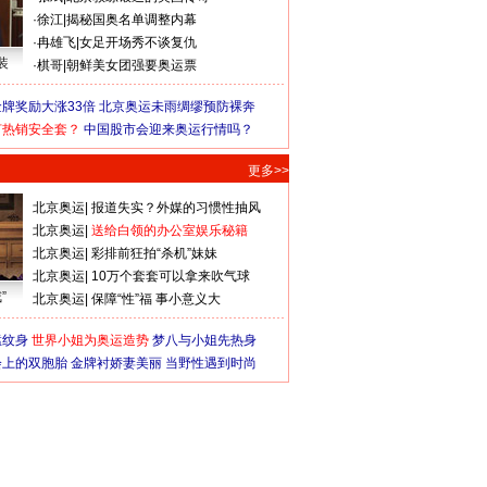
·
徐江
|
揭秘国奥名单调整内幕
·
冉雄飞
|
女足开场秀不谈复仇
装
·
棋哥
|
朝鲜美女团强要奥运票
牌奖励大涨33倍
北京奥运未雨绸缪预防裸奔
何热销安全套？
中国股市会迎来奥运行情吗？
更多>>
北京奥运
|
报道失实？外媒的习惯性抽风
北京奥运
|
送给白领的办公室娱乐秘籍
北京奥运
|
彩排前狂拍“杀机”妹妹
北京奥运
|
10万个套套可以拿来吹气球
”
北京奥运
|
保障“性”福 事小意义大
猛纹身
世界小姐为奥运造势
梦八与小姐先热身
会上的双胞胎
金牌衬娇妻美丽
当野性遇到时尚