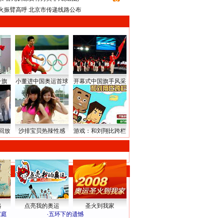
火振臂高呼 北京市传递线路公布
升旗
小董进中国奥运首球
开幕式中国旗手风采
回放
沙排宝贝热辣性感
游戏：和刘翔比跨栏
路
点亮我的奥运
圣火到我家
家庭
·
五环下的遗憾