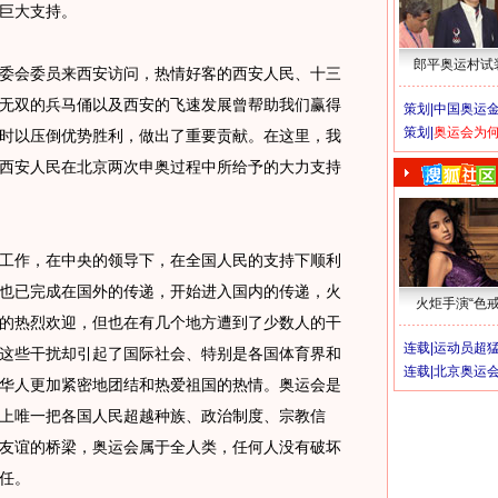
巨大支持。
郎平奥运村试
会委员来西安访问，热情好客的西安人民、十三
无双的兵马俑以及西安的飞速发展曾帮助我们赢得
策划|
中国奥运金
策划|
奥运会为
时以压倒优势胜利，做出了重要贡献。在这里，我
西安人民在北京两次申奥过程中所给予的大力支持
作，在中央的领导下，在全国人民的支持下顺利
也已完成在国外的传递，开始进入国内的传递，火
火炬手演“色戒
的热烈欢迎，但也在有几个地方遭到了少数人的干
连载|
运动员超
这些干扰却引起了国际社会、特别是各国体育界和
连载|
北京奥运
华人更加紧密地团结和热爱祖国的热情。奥运会是
上唯一把各国人民超越种族、政治制度、宗教信
友谊的桥梁，奥运会属于全人类，任何人没有破坏
任。