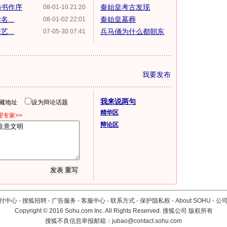
为书作序
秦始皇考古发现
08-01-10 21:20
...
秦始皇墓葬
08-01-02 22:01
...
兵马俑为什么都朝东
07-05-30 07:41
我要发布
我来说两句
隐藏地址
设为辩论话题
精华区
专家>>
辩论区
付中心
-
搜狐招聘
-
广告服务
-
客服中心
-
联系方式
-
保护隐私权
-
About SOHU
-
公
Copyright
©
2016 Sohu.com Inc. All Rights Reserved. 搜狐公司
版权所有
搜狐不良信息举报邮箱：
jubao@contact.sohu.com