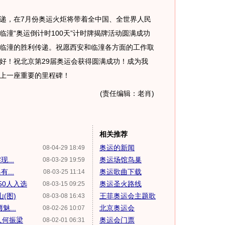
，在7月份奥运火炬将带着全中国、全世界人民
潼“奥运倒计时100天”计时牌揭牌活动圆满成功
临潼的胜利传递。祝愿西安和临潼各方面的工作取
好！祝北京第29届奥运会获得圆满成功！成为我
上一座重要的里程碑！
(责任编辑：老肖)
相关推荐
奥运的新闻
08-04-29 18:49
...
奥运场馆鸟巢
08-03-29 19:59
...
奥运歌曲下载
08-03-25 11:14
50人入选
奥运圣火路线
08-03-15 09:25
(图)
王菲奥运会主题歌
08-03-08 16:43
...
北京奥运会
08-02-26 10:07
人何振梁
奥运会门票
08-02-01 06:31