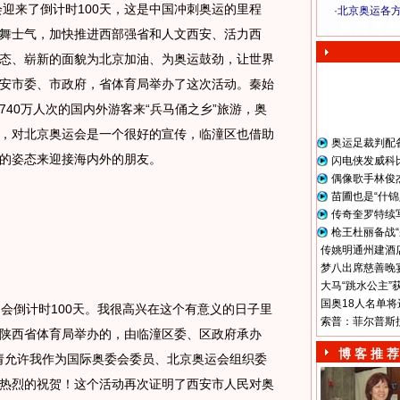
会迎来了倒计时100天，这是中国冲刺奥运的里程
·
北京奥运各
奥 运 视 频
舞士气，加快推进西部强省和人文西安、活力西
态、崭新的面貌为北京加油、为奥运鼓劲，让世界
安市委、市政府，省体育局举办了这次活动。秦始
40万人次的国内外游客来“兵马俑之乡”旅游，奥
，对北京奥运会是一个很好的宣传，临潼区也借助
奥运足裁判配
的姿态来迎接海内外的朋友。
闪电侠发威科
偶像歌手林俊
苗圃也是“什锦
传奇奎罗特续
枪王杜丽备战“
传姚明通州建酒店
梦八出席慈善晚宴
大马“跳水公主”
国奥18人名单将
倒计时100天。我很高兴在这个有意义的日子里
索普：菲尔普斯
陕西省体育局举办的，由临潼区委、区政府承办
博 客 推 荐
。请允许我作为国际奥委会委员、北京奥运会组织委
热烈的祝贺！这个活动再次证明了西安市人民对奥