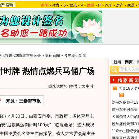
地产
搜狗
新闻
-
体育
-
S
-
娱乐
-
V
-
财经
-
IT
-
汽车
-
房产
-
家居
-
奥运频道-2008北京奥运会
>
奥运新闻
>
各界奥运新闻
新闻
网页
计时牌 热情点燃兵马俑广场
精 彩 新 闻
[
我来说两句
] [字号：
大
中
小
]
国奥18人
1
2
来源：三秦都市报
刘翔双腿估价13
前冠军变时尚美
）4月30日，由西安市委、市政府，省体育局主
各国领导人中的
粉丝盛传姚明在通
安“迎接奥运倒计时100天”（临潼会场）盛大庆祝
110米栏新纪录
中国奥委会名誉主席何振梁，省人大常委会副主任
伊拉克代表团抵京