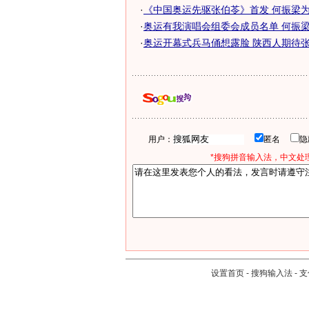
·
《中国奥运先驱张伯苓》首发 何振梁
·
奥运有我演唱会组委会成员名单 何振梁名
·
奥运开幕式兵马俑想露脸 陕西人期待张艺
用户：
匿名
*搜狗拼音输入法，中文处理
设置首页
-
搜狗输入法
-
支