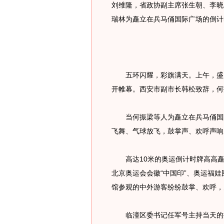
刘维隆，省政协副主席张生朝、李晓
瑞林为矗立在兵马俑国际广场的倒计
五环闪耀，彩旗满天。上午，盛大
开帷幕。西安市副市长韩松致辞，何
当何振梁等人为矗立在兵马俑国际
飞舞、气球放飞，鼓掌声、欢呼声响
高达10米的奥运倒计时牌高高矗
北京奥运会会徽“中国印”、奥运福
馆参观的中外游客纷纷鼓掌、欢呼，
临潼区委书记任军号主持当天的揭