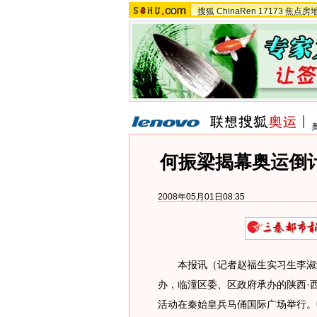
搜狐
ChinaRen
17173
焦点房
何振梁揭幕奥运倒
2008年05月01日08:35
本报讯（记者赵福生实习生李淑红
办，临潼区委、区政府承办的陕西·西
活动在秦始皇兵马俑国际广场举行。