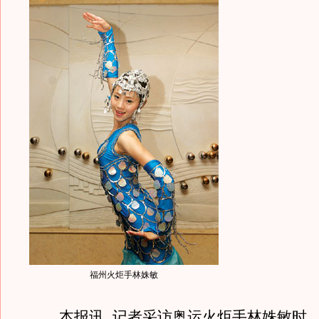
福州火炬手林姝敏
本报讯 记者采访奥运火炬手林姝敏时，