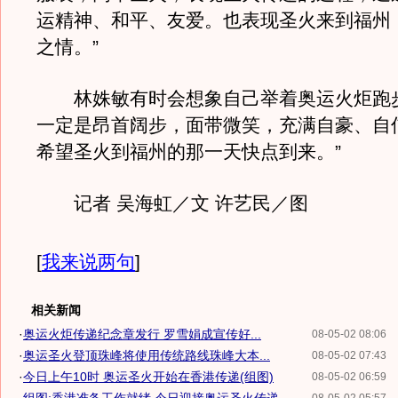
运精神、和平、友爱。也表现圣火来到福州
之情。”
林姝敏有时会想象自己举着奥运火炬跑步
一定是昂首阔步，面带微笑，充满自豪、自
希望圣火到福州的那一天快点到来。”
记者 吴海虹／文 许艺民／图
[
我来说两句
]
相关新闻
·
奥运火炬传递纪念章发行 罗雪娟成宣传好...
08-05-02 08:06
·
奥运圣火登顶珠峰将使用传统路线珠峰大本...
08-05-02 07:43
·
今日上午10时 奥运圣火开始在香港传递(组图)
08-05-02 06:59