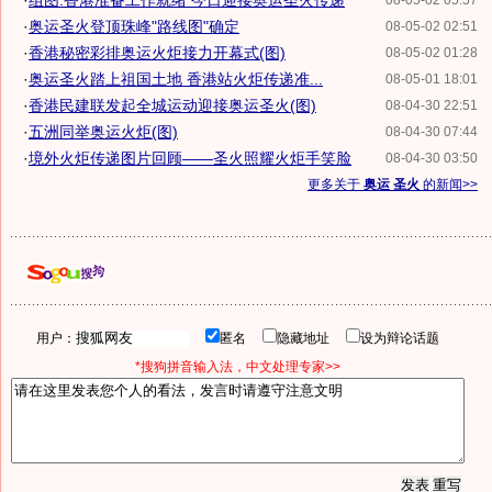
·
组图:香港准备工作就绪 今日迎接奥运圣火传递
08-05-02 05:57
·
奥运圣火登顶珠峰"路线图"确定
08-05-02 02:51
·
香港秘密彩排奥运火炬接力开幕式(图)
08-05-02 01:28
·
奥运圣火踏上祖国土地 香港站火炬传递准...
08-05-01 18:01
·
香港民建联发起全城运动迎接奥运圣火(图)
08-04-30 22:51
·
五洲同举奥运火炬(图)
08-04-30 07:44
·
境外火炬传递图片回顾——圣火照耀火炬手笑脸
08-04-30 03:50
更多关于
奥运 圣火
的新闻>>
用户：
匿名
隐藏地址
设为辩论话题
*搜狗拼音输入法，中文处理专家>>