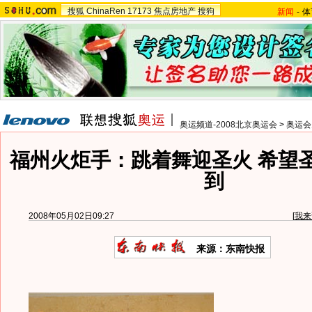
搜狐
ChinaRen
17173
焦点房地产
搜狗
新闻
-
体
奥运频道-2008北京奥运会
>
奥运会
福州火炬手：跳着舞迎圣火 希望
到
2008年05月02日09:27
[
我来
来源：东南快报