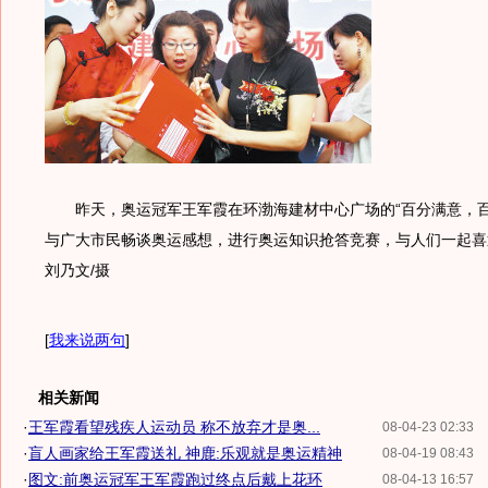
昨天，奥运冠军王军霞在环渤海建材中心广场的“百分满意，百
与广大市民畅谈奥运感想，进行奥运知识抢答竞赛，与人们一起喜
刘乃文/摄
[
我来说两句
]
相关新闻
·
王军霞看望残疾人运动员 称不放弃才是奥...
08-04-23 02:33
·
盲人画家给王军霞送礼 神鹿:乐观就是奥运精神
08-04-19 08:43
·
图文:前奥运冠军王军霞跑过终点后戴上花环
08-04-13 16:57