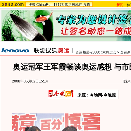
搜狐
ChinaRen
17173
焦点房地产
搜狗
新闻
-
体
奥运频道-2008北京奥运会
>
奥运新
奥运冠军王军霞畅谈奥运感想 与市
2008年05月02日15:14
[
我来
来源：今晚网-今晚报