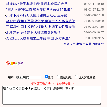
·
越峰建材携手奥运 打造优质非金属矿产品
08-04-11 19:10
·
"东方神鹿"王军霞 缘系奥运圣火传递12载(图)
08-03-27 11:45
·
天津下月举行万人健身跑奥运活动 王军霞...
08-03-06 07:38
·
马俊仁:我和王军霞是父女 奥运中长跑仍有希望
08-02-04 09:59
·
王军霞:中国中长跑缺领跑人 奥运不能只看金牌
08-01-23 07:58
·
北新建材:央企建材大师续燃奥运激情
08-01-09 18:07
·
奥运历史人物回顾之王军霞:中国"东方神鹿"
08-01-09 09:05
更多关于
奥运 王军霞
的新闻>>
用户：
匿名
隐藏地址
设为辩论话题
*搜狗拼音输入法，中文处理专家>>