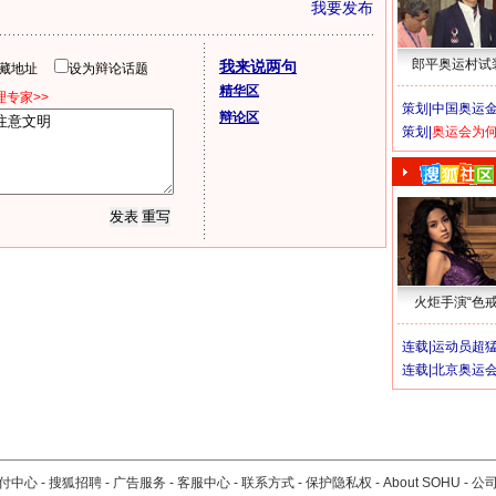
我要发布
郎平奥运村试
我来说两句
隐藏地址
设为辩论话题
精华区
专家>>
策划|
中国奥运金
辩论区
策划|
奥运会为
火炬手演“色戒
连载|
运动员超
连载|
北京奥运
付中心
-
搜狐招聘
-
广告服务
-
客服中心
-
联系方式
-
保护隐私权
-
About SOHU
-
公