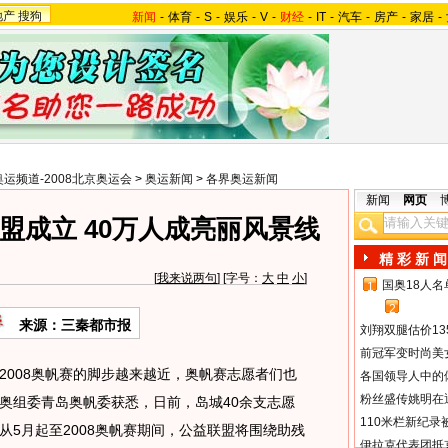
地产
搜狗
新闻
-
体育
-
S
-
娱乐
-
V
-
财经
-
IT
-
汽车
-
房产
-
家居
-
奥运频道-2008北京奥运会
>
奥运新闻
>
各界奥运新闻
新闻
网页
盟成立 40万人成亮丽风景线
精 彩 新 闻
[
我来说两句
] [字号：
大
中
小
]
国奥18人
1
2
来源：三秦都市报
刘翔双腿估价13
前冠军变时尚美
008奥帆赛的脚步越来越近，奥帆赛志愿者们也
各国领导人中的
粉丝盛传姚明在通
奥组委青岛奥帆委获悉，日前，岛城40余支志愿
110米栏新纪录
从5月起至2008奥帆赛期间，公益联盟将围绕助残
伊拉克代表团抵京