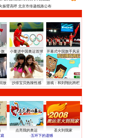
火振臂高呼 北京市传递线路公布
升旗
小董进中国奥运首球
开幕式中国旗手风采
回放
沙排宝贝热辣性感
游戏：和刘翔比跨栏
路
点亮我的奥运
圣火到我家
家庭
·
五环下的遗憾