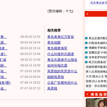
·
北京奥运各
奥 运 视 频
(责任编辑：十七)
相关推荐
...
青岛单身亿万富翁
08-05-02 11:03
奥运足裁判配
...
青岛地图
08-04-16 18:44
闪电侠发威科
偶像歌手林俊
...
青岛视察海军
08-03-30 15:14
苗圃也是“什锦
愿者》
什么叫援外志愿者
08-03-07 13:09
传奇奎罗特续
练"成
奥运志愿者怎么报名
08-02-22 11:56
枪王杜丽备战“
...
如何补报志愿
08-02-11 10:50
传姚明通州建酒店
...
风景线的意思是什么
07-10-01 19:36
梦八出席慈善晚宴
大马“跳水公主”
...
靓丽风景线
07-08-23 09:24
国奥18人名单将
务(图)
公益广告都包括什么
07-08-14 19:52
索普：菲尔普斯
...
风景线
07-07-26 07:13
博 客 推 荐