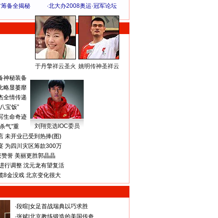
方筹备全揭秘
·
北大办2008奥运·冠军论坛
于丹擎祥云圣火
姚明传神圣祥云
体 育 热 点
备神秘装备
比略显萎靡
杰全情传递
八宝饭”
写生命奇迹
刘翔竞选IOC委员
杀气”重
 未开业已受到热捧(图)
 为四川灾区筹款300万
获赞誉 美丽更胜郭晶晶
进行调整 沈元龙有望复活
揽8金没戏 北京变化很大
·
段暄
|
女足首战瑞典以巧求胜
·
张斌
|
北京教练锻造的美国传奇