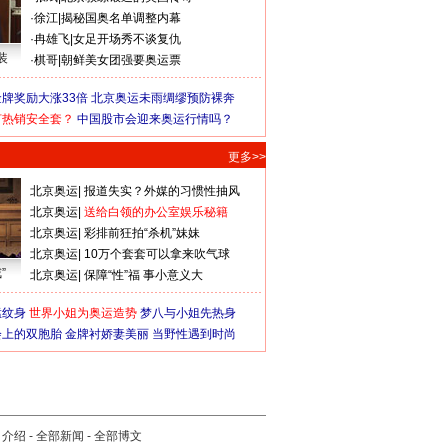
·
徐江
|
揭秘国奥名单调整内幕
·
冉雄飞
|
女足开场秀不谈复仇
装
·
棋哥
|
朝鲜美女团强要奥运票
牌奖励大涨33倍
北京奥运未雨绸缪预防裸奔
何热销安全套？
中国股市会迎来奥运行情吗？
更多>>
北京奥运
|
报道失实？外媒的习惯性抽风
北京奥运
|
送给白领的办公室娱乐秘籍
北京奥运
|
彩排前狂拍“杀机”妹妹
北京奥运
|
10万个套套可以拿来吹气球
”
北京奥运
|
保障“性”福 事小意义大
猛纹身
世界小姐为奥运造势
梦八与小姐先热身
会上的双胞胎
金牌衬娇妻美丽
当野性遇到时尚
司介绍
-
全部新闻
-
全部博文