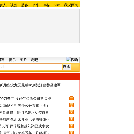
女人
-
视频
-
播客
-
邮件
-
博客
-
BBS
-
我说两句
博客
音乐
图片
说吧
名单调整 沈龙元最后时刻复活顶替吕建军
50万美元 没任何保险公司敢接招
3
女 杨扬不拒老外公开索吻（图）
4
体育健将：他们也是运动佼佼者
5
州建酒店 未开业已受热捧(图)
6
被认可 罗伯斯超越刘翔已成事实
7
 冒死训练女将秀美非凡(组图)
8