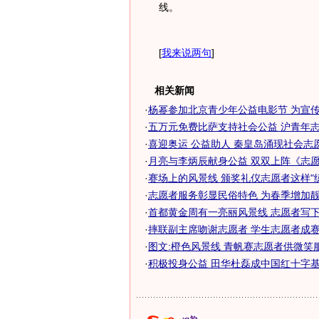
线。
[
我来说两句
]
相关新闻
·
杨幂参加北京青少年公益电影节 为宣传奥
·
五万元免费比萨支持社会公益 沪青年志愿
·
喜迎奥运 公益助人 秦皇岛涌现社会志愿者
·
月亮与李炳辰献身公益 双双上阵《志
·
赛场上的风景线 颁奖礼仪志愿者这样"
·
志愿者服务彰显民俗特色 为春季增加靓丽
·
首都黄金周有一亮丽风景线 志愿者写下祝
·
摔联副主席吻谢志愿者 学生志愿者成赛场
·
图文:橙色风景线 青帆赛志愿者供微笑服
·
积极投身公益 田华杜磊成中国红十字基金