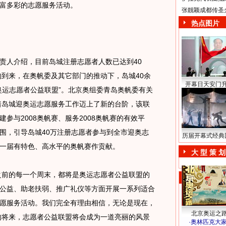
富多彩的志愿服务活动。
张靓颖成都传圣
热点图片
人介绍，目前岛城注册志愿者人数已达到40
的到来，在奥帆委及其它部门的推动下，岛城40余
开幕日天安门
奥运志愿者公益联盟”。北京奥组委青岛奥帆委有关
着岛城迎奥运志愿服务工作迈上了新的台阶，该联
参与2008奥帆赛、服务2008奥帆赛的有效平
围，引导岛城40万注册志愿者参与到全市迎奥志
历届开幕式经典
一届有特色、高水平的奥帆赛作贡献。
大 型 策 划
之前的每一个周末，都将是奥运志愿者公益联盟的
公益、助老扶弱、推广礼仪等方面开展一系列适合
愿服务活动。我们完全有理由相信，无论是现在，
北京奥运之
远的将来，志愿者公益联盟将会成为一道亮丽的风景
·
奥林匹克大