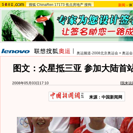
搜狐
ChinaRen
17173
焦点房地产
搜狗
新闻
-
体
奥运频道-2008北京奥运会
>
奥运会
图文：众星抵三亚 参加大陆首
2008年05月03日17:10
[
我来说
来源：中国新闻网