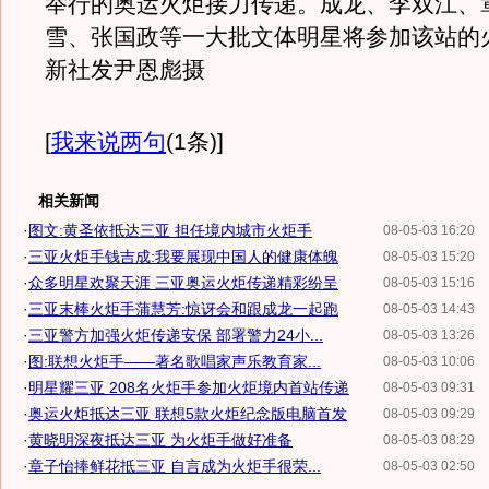
举行的奥运火炬接力传递。成龙、李双江、
雪、张国政等一大批文体明星将参加该站的
新社发尹恩彪摄
[
我来说两句
(1条)
]
相关新闻
·
图文:黄圣依抵达三亚 担任境内城市火炬手
08-05-03 16:20
·
三亚火炬手钱吉成:我要展现中国人的健康体魄
08-05-03 15:20
·
众多明星欢聚天涯 三亚奥运火炬传递精彩纷呈
08-05-03 15:16
·
三亚末棒火炬手蒲慧芳:惊讶会和跟成龙一起跑
08-05-03 14:43
·
三亚警方加强火炬传递安保 部署警力24小...
08-05-03 13:26
·
图:联想火炬手——著名歌唱家声乐教育家...
08-05-03 10:06
·
明星耀三亚 208名火炬手参加火炬境内首站传递
08-05-03 09:31
·
奥运火炬抵达三亚 联想5款火炬纪念版电脑首发
08-05-03 09:29
·
黄晓明深夜抵达三亚 为火炬手做好准备
08-05-03 08:29
·
章子怡捧鲜花抵三亚 自言成为火炬手很荣...
08-05-03 02:50