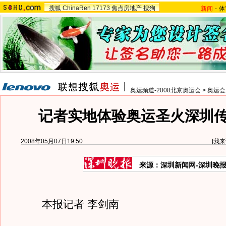
搜狐
ChinaRen
17173
焦点房地产
搜狗
新闻
-
体
奥运频道-2008北京奥运会
>
奥运会
记者实地体验奥运圣火深圳
2008年05月07日19:50
[
我来
来源：深圳新闻网-深圳晚
本报记者 李剑南