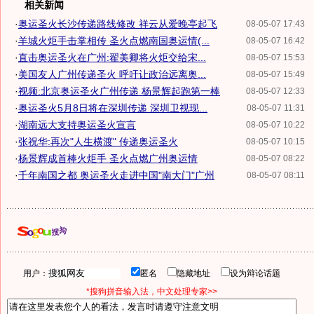
相关新闻
·
奥运圣火长沙传递路线修改 祥云从爱晚亭起飞
08-05-07 17:43
·
羊城火炬手击掌相传 圣火点燃南国奥运情(...
08-05-07 16:42
·
直击奥运圣火在广州:翟美卿将火炬交给宋...
08-05-07 15:53
·
美国友人广州传递圣火 呼吁让政治远离奥...
08-05-07 15:49
·
视频:北京奥运圣火广州传递 杨景辉起跑第一棒
08-05-07 12:33
·
奥运圣火5月8日将在深圳传递 深圳卫视现...
08-05-07 11:31
·
湖南远大支持奥运圣火宣言
08-05-07 10:22
·
张祝华:再次"人生横渡" 传递奥运圣火
08-05-07 10:15
·
杨景辉成首棒火炬手 圣火点燃广州奥运情
08-05-07 08:22
·
千年南国之都 奥运圣火走进中国"南大门"广州
08-05-07 08:11
用户：
匿名
隐藏地址
设为辩论话题
*搜狗拼音输入法，中文处理专家>>