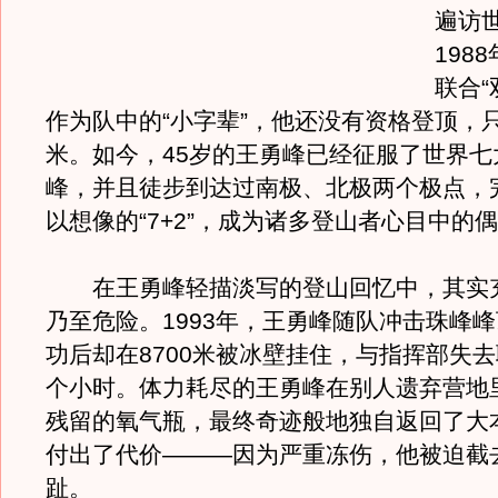
遍访
198
联合“
作为队中的“小字辈”，他还没有资格登顶，只
米。如今，45岁的王勇峰已经征服了世界七
峰，并且徒步到达过南极、北极两个极点，
以想像的“7+2”，成为诸多登山者心目中的
在王勇峰轻描淡写的登山回忆中，其实
乃至危险。1993年，王勇峰随队冲击珠峰
功后却在8700米被冰壁挂住，与指挥部失去
个小时。体力耗尽的王勇峰在别人遗弃营地
残留的氧气瓶，最终奇迹般地独自返回了大
付出了代价———因为严重冻伤，他被迫截
趾。