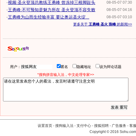
·
视频:圣火登顶总教练王勇峰 曾冻掉三根脚趾头
08-05-07 07:30
·
王勇峰:不可预知是魅力所在 圣火登顶不容失败
08-05-07 04:16
·
王勇峰为山而生经验丰富 要让奥运圣火绽...
08-05-07 03:10
更多关于
王勇峰 圣火 珠峰
的新闻>>
用户：
匿名
隐藏地址
设为辩论话题
*搜狗拼音输入法，中文处理专家>>
设置首页
-
搜狗输入法
-
支付中心
-
搜狐招聘
-
广告服务
-
客
Copyright
©
2016 Sohu.com 