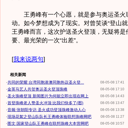
王勇峰有一个心愿，就是参与奥运圣火
动。如今梦想成为了现实。对曾笑谈“登山就
王勇峰而言，这次护送圣火登顶，无疑将是
要、最光荣的一次“出差”。
[
我来说两句
]
相关新闻
·
共同的荣耀:台湾同胞港澳同胞热议圣火登...
08-05-08 17:41
·
金英马艺人共贺奥运圣火登顶珠峰
08-05-08 17:10
·
圣火珠峰登顶 新闻图片为何能立即出现在网上
08-05-08 14:43
·
首登珠峰老人赞圣火冲顶:比我们快多了(图)
08-05-08 13:47
·
音频:张朝阳专访 圣火成功登顶珠峰激动人心
08-05-08 13:38
·
现场花絮之登山队队长王勇峰体验联想珠峰网吧
08-05-08 11:27
·
图文:国家登山队王勇峰在联想珠峰大本营网吧
08-05-08 10:57