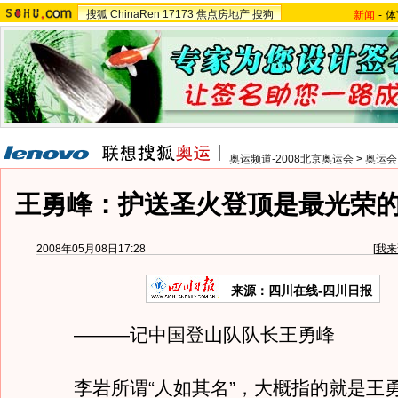
搜狐
ChinaRen
17173
焦点房地产
搜狗
新闻
-
体
奥运频道-2008北京奥运会
>
奥运会
王勇峰：护送圣火登顶是最光荣的
2008年05月08日17:28
[
我来
来源：四川在线-四川日报
———记中国登山队队长王勇峰
李岩所谓“人如其名”，大概指的就是王