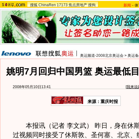
搜狐
ChinaRen
17173
焦点房地产
搜狗
新闻
-
体
奥运频道-2008北京奥运会
>
奥运备
姚明7月回归中国男篮 奥运最低
2008年05月10日13:41
[
我来说
来源：重庆时报
本报讯（记者 李文武） 昨日，身在休
过视频同时接受了休斯敦、圣何塞、北京、