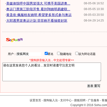
·
美媒体惊呼中国男篮强大 可携手美国进奥...
08-05-06 16:52
·
奥运门票第三阶段开售 看刘翔姚明易建联...
08-05-05 10:30
·
黄圣依:佩服校友姚明 希望更多形式参与奥运
08-05-03 20:50
·
大郅透男篮奥运计划 菲菲称不看抽签好坏
08-04-29 14:25
用户：
匿名
隐藏地址
设为辩论话题
*搜狗拼音输入法，中文处理专家>>
设置首页
-
搜狗输入法
-
支付中心
-
搜狐招聘
-
广告服务
-
客
Copyright
©
2016 Sohu.com 