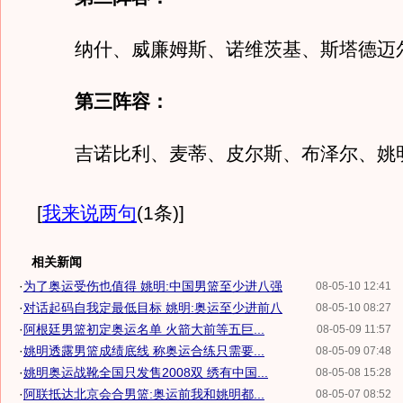
纳什、威廉姆斯、诺维茨基、斯塔德迈
第三阵容：
吉诺比利、麦蒂、皮尔斯、布泽尔、姚
[
我来说两句
(1条)
]
相关新闻
·
为了奥运受伤也值得 姚明:中国男篮至少进八强
08-05-10 12:41
·
对话起码自我定最低目标 姚明:奥运至少进前八
08-05-10 08:27
·
阿根廷男篮初定奥运名单 火箭大前等五巨...
08-05-09 11:57
·
姚明透露男篮成绩底线 称奥运合练只需要...
08-05-09 07:48
·
姚明奥运战靴全国只发售2008双 绣有中国...
08-05-08 15:28
·
阿联抵达北京会合男篮:奥运前我和姚明都...
08-05-07 08:52