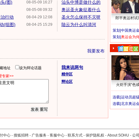
头(图)
汕头中博是做什么的
08-05-09 16:27
奥运圣火象征着什么
08-05-08 09:32
整治行动
圣火怎么保持不灭呀
08-04-29 12:08
郎平奥运村试
(组图)
陆云为什么叫清河
08-04-25 15:29
策划|
中国奥运金
策划|
奥运会为
我要发布
我来说两句
隐藏地址
设为辩论话题
精华区
专家>>
辩论区
火炬手演“色戒
连载|
运动员超
连载|
北京奥运
付中心
-
搜狐招聘
-
广告服务
-
客服中心
-
联系方式
-
保护隐私权
-
About SOHU
-
公