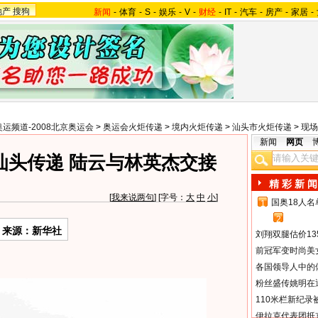
地产
搜狗
新闻
-
体育
-
S
-
娱乐
-
V
-
财经
-
IT
-
汽车
-
房产
-
家居
-
奥运频道-2008北京奥运会
>
奥运会火炬传递
>
境内火炬传递
>
汕头市火炬传递
>
现场
新闻
网页
汕头传递 陆云与林英杰交接
精 彩 新 闻
[
我来说两句
] [字号：
大
中
小
]
国奥18人
1
2
来源：新华社
刘翔双腿估价13
前冠军变时尚美
各国领导人中的
粉丝盛传姚明在通
110米栏新纪录
伊拉克代表团抵京