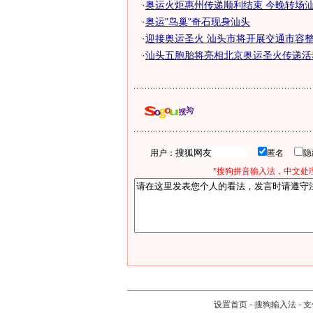
·
奥运火炬惠州传递顺利结束 今晚转场汕
·
奥运"鸟巢"奇石现身汕头
·
迎接奥运圣火 汕头市将开展交通市容
·
汕头五胞胎将亮相北京奥运圣火传递活动
用户：
匿名
*搜狗拼音输入法，中文处理
设置首页
-
搜狗输入法
-
支