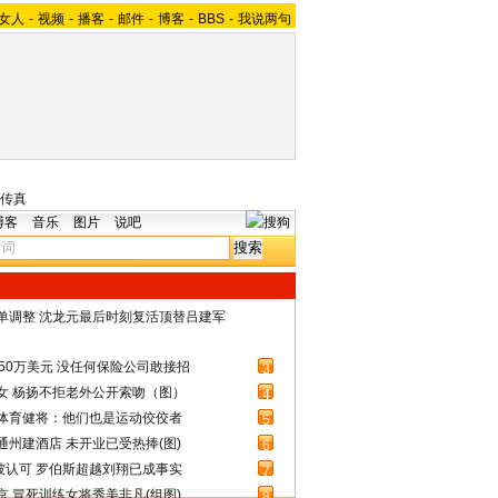
女人
-
视频
-
播客
-
邮件
-
博客
-
BBS
-
我说两句
传真
博客
音乐
图片
说吧
名单调整 沈龙元最后时刻复活顶替吕建军
50万美元 没任何保险公司敢接招
3
女 杨扬不拒老外公开索吻（图）
4
体育健将：他们也是运动佼佼者
5
州建酒店 未开业已受热捧(图)
6
被认可 罗伯斯超越刘翔已成事实
7
 冒死训练女将秀美非凡(组图)
8