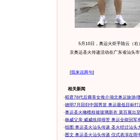
5月10日，奥运火炬手陆云（右
京奥运圣火传递活动在广东省汕头市
[
我来说两句
]
相关新闻
·
昭君78代后裔美女推介湖北奥运旅游(图
·
姚明7月回归中国男篮 奥运最低目标打
·
奥运圣火橄榄枝披玻璃新衣 菜百展出至
·
杨威父亲:威威练得很苦 奥运全能冠军
·
组图:奥运圣火汕头传递 圣火经过汕头
·
图文:奥运圣火汕头传递 仪式表演在雨