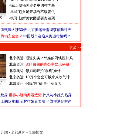
·
徐江
|
揭秘国奥名单调整内幕
·
冉雄飞
|
女足开场秀不谈复仇
装
·
棋哥
|
朝鲜美女团强要奥运票
牌奖励大涨33倍
北京奥运未雨绸缪预防裸奔
何热销安全套？
中国股市会迎来奥运行情吗？
更多>>
北京奥运
|
报道失实？外媒的习惯性抽风
北京奥运
|
送给白领的办公室娱乐秘籍
北京奥运
|
彩排前狂拍“杀机”妹妹
北京奥运
|
10万个套套可以拿来吹气球
”
北京奥运
|
保障“性”福 事小意义大
猛纹身
世界小姐为奥运造势
梦八与小姐先热身
会上的双胞胎
金牌衬娇妻美丽
当野性遇到时尚
司介绍
-
全部新闻
-
全部博文