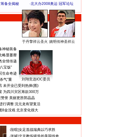
方筹备全揭秘
·
北大办2008奥运·冠军论坛
于丹擎祥云圣火
姚明传神圣祥云
体 育 热 点
备神秘装备
比略显萎靡
杰全情传递
八宝饭”
写生命奇迹
刘翔竞选IOC委员
杀气”重
 未开业已受到热捧(图)
 为四川灾区筹款300万
获赞誉 美丽更胜郭晶晶
进行调整 沈元龙有望复活
揽8金没戏 北京变化很大
·
段暄
|
女足首战瑞典以巧求胜
·
张斌
|
北京教练锻造的美国传奇