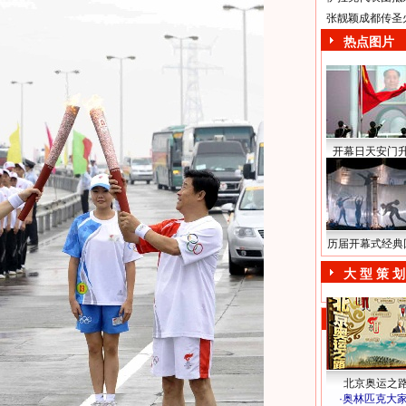
张靓颖成都传圣
热点图片
开幕日天安门
历届开幕式经典
大 型 策 划
北京奥运之
·
奥林匹克大