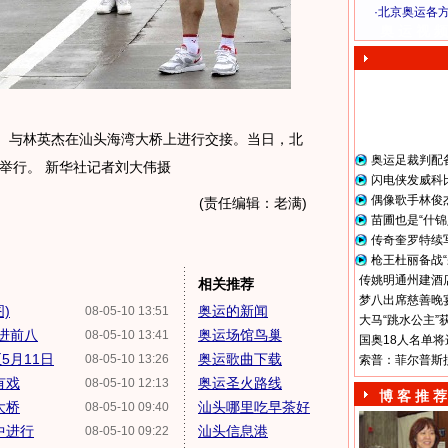
·
北京奥运各
奥 运 视 频
）与林英杰在汕头海湾大桥上进行交接。当日，北
奥运足裁判配
举行。 新华社记者刘大伟摄
闪电侠发威科
偶像歌手林俊
(责任编辑：老满)
苗圃也是“什锦
传奇奎罗特续
枪王杜丽备战“
传姚明通州建酒店
相关推荐
梦八出席慈善晚宴
)
奥运的新闻
08-05-10 13:51
大马“跳水公主”
进前八
奥运场馆鸟巢
08-05-10 13:41
国奥18人名单将
5月11日
奥运歌曲下载
08-05-10 13:26
索普：菲尔普斯
有戏
奥运圣火路线
08-05-10 12:13
博 客 推 荐
大桥
汕头哪里吃早茶好
08-05-10 09:40
中进行
汕头信息港
08-05-10 09:22