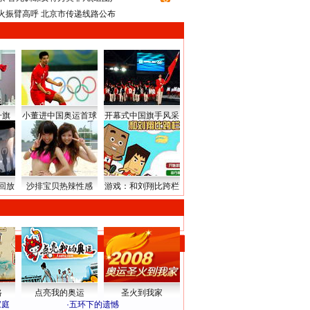
火振臂高呼 北京市传递线路公布
升旗
小董进中国奥运首球
开幕式中国旗手风采
回放
沙排宝贝热辣性感
游戏：和刘翔比跨栏
路
点亮我的奥运
圣火到我家
家庭
·
五环下的遗憾