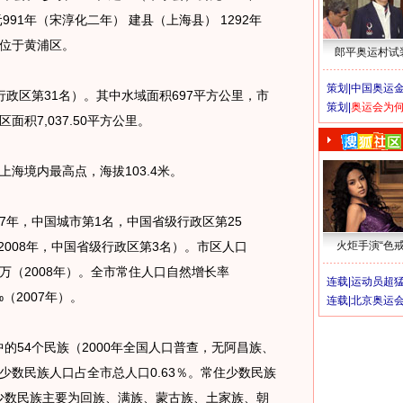
91年（宋淳化二年） 建县（上海县） 1292年
位于黄浦区。
郎平奥运村试
策划|
中国奥运金
级行政区第31名）。其中水域面积697平方公里，市
策划|
奥运会为
区面积7,037.50平方公里。
海境内最高点，海拔103.4米。
2007年，中国城市第1名，中国省级行政区第25
（2008年，中国省级行政区第3名）。市区人口
火炬手演“色戒
000万（2008年）。全市常住人口自然增长率
连载|
运动员超
‰（2007年）。
连载|
北京奥运
的54个民族（2000年全国人口普查，无阿昌族、
少数民族人口占全市总人口0.63％。常住少数民族
。少数民族主要为回族、满族、蒙古族、土家族、朝