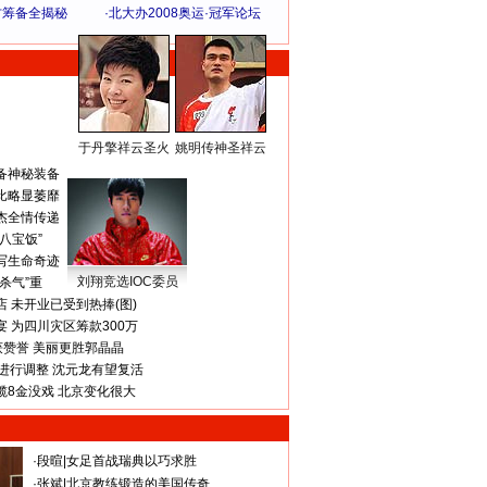
方筹备全揭秘
·
北大办2008奥运·冠军论坛
于丹擎祥云圣火
姚明传神圣祥云
体 育 热 点
备神秘装备
比略显萎靡
杰全情传递
八宝饭”
写生命奇迹
刘翔竞选IOC委员
杀气”重
 未开业已受到热捧(图)
 为四川灾区筹款300万
获赞誉 美丽更胜郭晶晶
进行调整 沈元龙有望复活
揽8金没戏 北京变化很大
·
段暄
|
女足首战瑞典以巧求胜
·
张斌
|
北京教练锻造的美国传奇