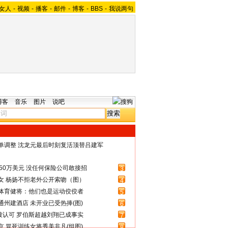
女人
-
视频
-
播客
-
邮件
-
博客
-
BBS
-
我说两句
博客
音乐
图片
说吧
名单调整 沈龙元最后时刻复活顶替吕建军
50万美元 没任何保险公司敢接招
3
女 杨扬不拒老外公开索吻（图）
4
体育健将：他们也是运动佼佼者
5
州建酒店 未开业已受热捧(图)
6
被认可 罗伯斯超越刘翔已成事实
7
 冒死训练女将秀美非凡(组图)
8