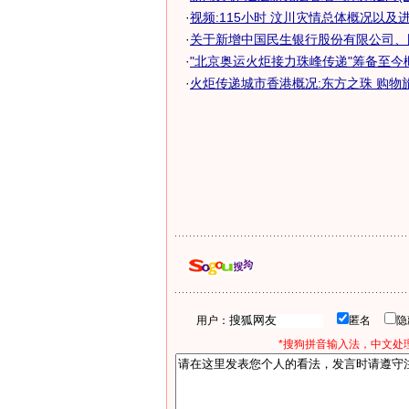
·
视频:115小时 汶川灾情总体概况以及
·
关于新增中国民生银行股份有限公司、国
·
"北京奥运火炬接力珠峰传递"筹备至今
·
火炬传递城市香港概况:东方之珠 购物
用户：
匿名
*搜狗拼音输入法，中文处理