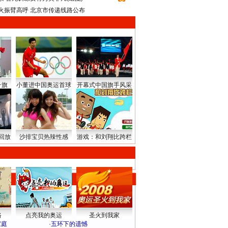
火振臂高呼 北京市传递线路公布
升旗
小董进中国奥运首球
开幕式中国旗手风采
回放
沙排宝贝热辣性感
游戏：和刘翔比跨栏
路
点亮我的奥运
圣火到我家
家庭
·
五环下的遗憾