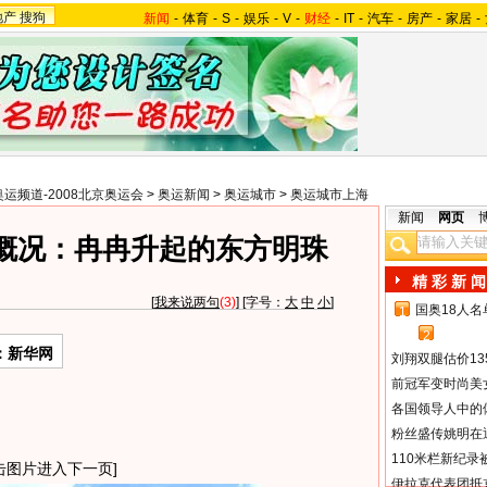
地产
搜狗
新闻
-
体育
-
S
-
娱乐
-
V
-
财经
-
IT
-
汽车
-
房产
-
家居
-
奥运频道-2008北京奥运会
>
奥运新闻
>
奥运城市
>
奥运城市上海
新闻
网页
概况：冉冉升起的东方明珠
精 彩 新 闻
[
我来说两句
(3)
] [字号：
大
中
小
]
国奥18人
1
2
：新华网
刘翔双腿估价13
前冠军变时尚美
各国领导人中的
粉丝盛传姚明在通
110米栏新纪录
击图片进入下一页]
伊拉克代表团抵京