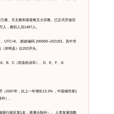
斯兰教、天主教和基督教五大宗教。已正式开放宗
万人，教职人员1487人。
C+8。 邮政编码 200000–202183。其中市
县（崇明县）以202开头。
照沪A、B、C（郊县机动车）、D、E、F、G
民币（2007年，比上一年增长13.3% ，中国城市第1
除外）。
国省级行政区第1名，港澳台除外）。 人类发展指数