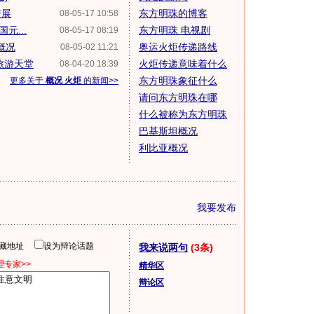
进展
东方明珠的博客
08-05-17 10:58
元...
东方明珠 电视剧
08-05-17 08:19
概况
奥运火炬传递路线
08-05-02 11:21
旅游天堂
火炬传递意味着什么
08-04-20 18:39
东方明珠象征什么
更多关于
概况 火炬
的新闻>>
请问东方明珠在哪
什么被称为东方明珠
巴基斯坦概况
利比亚概况
我要发布
隐藏地址
设为辩论话题
我来说两句
(3条)
专家>>
精华区
辩论区