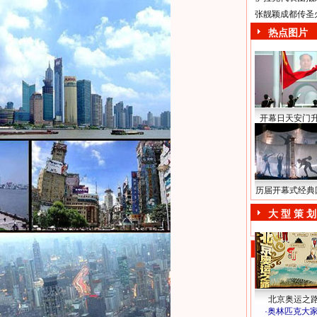
张靓颖成都传圣
热点图片
开幕日天安门
历届开幕式经典
大 型 策 划
北京奥运之
·
奥林匹克大