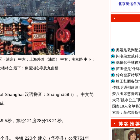
·
北京奥运各
奥 运 视 频
奥运足裁判配
闪电侠发威科
（浦东） 中左：上海外滩（浦西） 中右：南京路 中下：
偶像歌手林俊
大楼林立 最下：豫园湖心亭及九曲桥
苗圃也是“什锦
传奇奎罗特续
枪王杜丽备战“
传姚明通州建酒店
梦八出席慈善晚宴
 of Shanghai 汉语拼音：ShànghǎiShì）。中文简
大马“跳水公主”
ai。
国奥18人名单将
索普：菲尔普斯
.5秒，东经121度28分13.21秒。
博 客 推 荐
个县。 乡镇 220个 建立（华亭县）公元751年