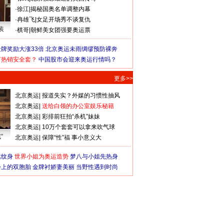
·
徐江
|
揭秘国奥名单调整内幕
·
冉雄飞
|
女足开场秀不谈复仇
装
·
棋哥
|
朝鲜美女团强要奥运票
牌奖励大涨33倍
北京奥运未雨绸缪预防裸奔
何热销安全套？
中国股市会迎来奥运行情吗？
更多>>
北京奥运
|
报道失实？外媒的习惯性抽风
北京奥运
|
送给白领的办公室娱乐秘籍
北京奥运
|
彩排前狂拍“杀机”妹妹
北京奥运
|
10万个套套可以拿来吹气球
”
北京奥运
|
保障“性”福 事小意义大
猛纹身
世界小姐为奥运造势
梦八与小姐先热身
会上的双胞胎
金牌衬娇妻美丽
当野性遇到时尚