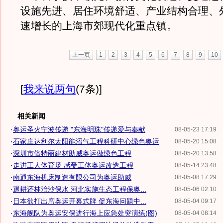
设施先进、居住环境舒适、产业结构合理、
速增长的上海市郊现代化重点镇。
上一页
1
2
3
4
5
6
7
8
9
10
[
我来说两句
(7条)
]
相关新闻
·
奥运圣火宁波传递 "东海明珠"传递爱与奉献
08-05-23 17:19
·
石家庄达利尔太阳能沼气工程科研中心绿色奥运
08-05-20 15:08
·
深圳市倍特丽建材助威奥运做绿色工程
08-05-20 13:58
·
走进工人体育场 感受工体奥运改造工程
08-05-14 23:48
·
南通东海机床制造有限公司为奥运助威
08-05-08 17:29
·
退耕还林治沙保水 河北实施生态工程保奥...
08-05-06 02:10
·
日本欲打出席奥运开幕式牌 促东海问题中...
08-05-04 09:17
·
东海舰队为奥运安保进行海上应急处突演练(图)
08-05-04 08:14