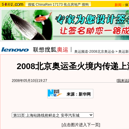
搜狐
ChinaRen
17173
焦点房地产
搜狗
新闻
-
体
奥运频道-2008北京奥运会
>
奥运新
2008北京奥运圣火境内传递
2008年05月10日19:27
[
我来说
来源：新华网
[点击图片进入下一页]