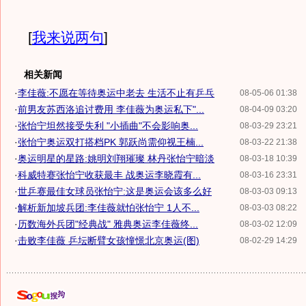
[
我来说两句
]
相关新闻
·
李佳薇:不愿在等待奥运中老去 生活不止有乒乓
08-05-06 01:38
·
前男友苏西洛追讨费用 李佳薇为奥运私下"...
08-04-09 03:20
·
张怡宁坦然接受失利 "小插曲"不会影响奥...
08-03-29 23:21
·
张怡宁奥运双打搭档PK 郭跃尚需仰视王楠...
08-03-22 21:38
·
奥运明星的星路:姚明刘翔璀璨 林丹张怡宁暗淡
08-03-18 10:39
·
科威特赛张怡宁收获最丰 战奥运李晓霞有...
08-03-16 23:31
·
世乒赛最佳女球员张怡宁:这是奥运会该多么好
08-03-03 09:13
·
解析新加坡兵团:李佳薇就怕张怡宁 1人不...
08-03-03 08:22
·
历数海外兵团"经典战" 雅典奥运李佳薇终...
08-03-02 12:09
·
击败李佳薇 乒坛断臂女孩憧憬北京奥运(图)
08-02-29 14:29