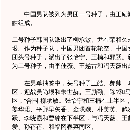
中国男队被列为男团一号种子，由王励
皓组成。
二号种子韩国队派出了柳承敏、尹在荣和久
垠。作为种子队，中国男团首轮轮空。中国
团头号种子，派出了张怡宁、王楠和郭跃。
为二号种子，由李佳薇、王越古和冯天薇出
在男单抽签中，头号种子王皓、郝帅、
区，迎战吴尚垠和朱世赫。王励勤、陈?和
区，“合围”柳承敏。张怡宁和王楠在上半区
姜华珺、平野早矢香、金璟娥、朴美英、鲍
跃、李晓霞和曹臻在下半区，与冯天薇、王
爱、孙蓓蓓、和福冈春菜同区。