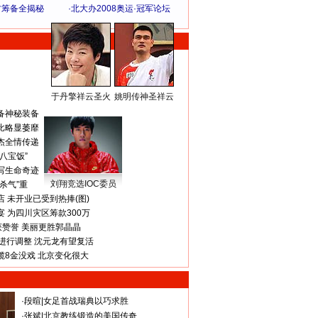
方筹备全揭秘
·
北大办2008奥运·冠军论坛
于丹擎祥云圣火
姚明传神圣祥云
体 育 热 点
备神秘装备
比略显萎靡
杰全情传递
八宝饭”
写生命奇迹
刘翔竞选IOC委员
杀气”重
 未开业已受到热捧(图)
 为四川灾区筹款300万
获赞誉 美丽更胜郭晶晶
进行调整 沈元龙有望复活
揽8金没戏 北京变化很大
·
段暄
|
女足首战瑞典以巧求胜
·
张斌
|
北京教练锻造的美国传奇