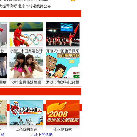
火振臂高呼 北京市传递线路公布
升旗
小董进中国奥运首球
开幕式中国旗手风采
回放
沙排宝贝热辣性感
游戏：和刘翔比跨栏
路
点亮我的奥运
圣火到我家
家庭
·
五环下的遗憾