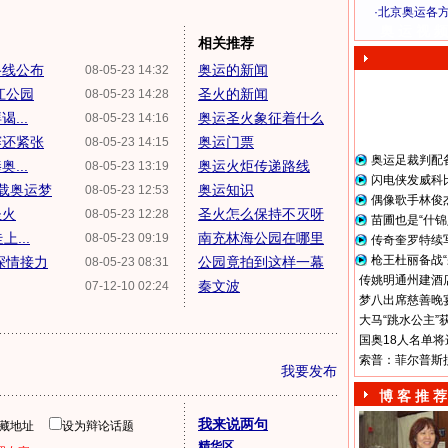
·
北京奥运各
奥 运 视 频
相关推荐
路线公布
奥运的新闻
08-05-23 14:32
江公园
圣火的新闻
08-05-23 14:28
...
奥运圣火象征着什么
08-05-23 14:16
赛还紧张
奥运门票
08-05-23 14:15
奥运足裁判配
...
奥运火炬传递路线
08-05-23 13:19
闪电侠发威科
0载奥运梦
奥运知识
08-05-23 12:53
偶像歌手林俊
圣火
圣火怎么保持不灭呀
08-05-23 12:28
苗圃也是“什锦
...
南充林海公园在哪里
08-05-23 09:19
传奇奎罗特续
枪王杜丽备战“
深情接力
公园竟拍到这样一幕
08-05-23 08:31
传姚明通州建酒店
秦文波
07-12-10 02:24
梦八出席慈善晚宴
大马“跳水公主”
国奥18人名单将
索普：菲尔普斯
我要发布
博 客 推 荐
我来说两句
隐藏地址
设为辩论话题
精华区