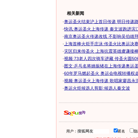
相关新闻
·
奥运圣火结束沪上首日传递 明日传递
·
快讯:奥运圣火上海传递 秦文波跑进滨
·
南京奥运圣火传递改线 不影响吴伯雄拜谒
·
上海首棒火炬手庄泳:传圣火比奥运决
·
灾区归来传圣火 上海抗震英雄虞谦接棒奥
·
视频:73老人四次骑车进藏 传圣火圆5
·
图文:乒乓名将姚振绪在上海传递奥运
·
60年罗马燃起圣火 奥运会电视转播权走上
·
视频:奥运圣火上海传递 歌唱家廖昌永
·
奥运火炬候选人剪影:候选人秦文波
用户：
匿名