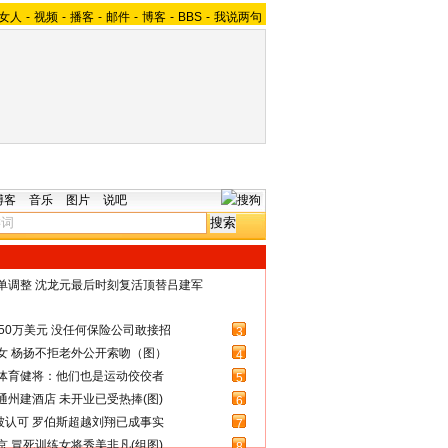
女人
-
视频
-
播客
-
邮件
-
博客
-
BBS
-
我说两句
博客
音乐
图片
说吧
名单调整 沈龙元最后时刻复活顶替吕建军
50万美元 没任何保险公司敢接招
3
女 杨扬不拒老外公开索吻（图）
4
体育健将：他们也是运动佼佼者
5
州建酒店 未开业已受热捧(图)
6
被认可 罗伯斯超越刘翔已成事实
7
 冒死训练女将秀美非凡(组图)
8