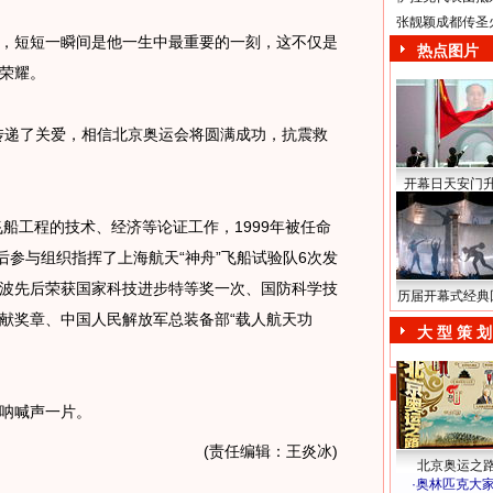
张靓颖成都传圣
短短一瞬间是他一生中最重要的一刻，这不仅是
热点图片
荣耀。
传递了关爱，相信北京奥运会将圆满成功，抗震救
开幕日天安门
船工程的技术、经济等论证工作，1999年被任命
后参与组织指挥了上海航天“神舟”飞船试验队6次发
波先后荣获国家科技进步特等奖一次、国防科学技
历届开幕式经典
献奖章、中国人民解放军总装备部“载人航天功
大 型 策 划
呐喊声一片。
(责任编辑：王炎冰)
北京奥运之
·
奥林匹克大