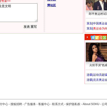
专家>>
辩论区
郎平奥运村试
策划|
中国奥运金
策划|
奥运会为
火炬手演“色戒
连载|
运动员超
连载|
北京奥运
付中心
-
搜狐招聘
-
广告服务
-
客服中心
-
联系方式
-
保护隐私权
-
About SOHU
-
公