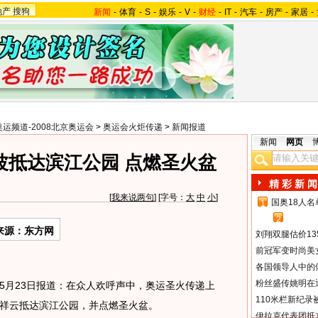
地产
搜狗
新闻
-
体育
-
S
-
娱乐
-
V
-
财经
-
IT
-
汽车
-
房产
-
家居
-
奥运频道-2008北京奥运会
>
奥运会火炬传递
>
新闻报道
新闻
网页
波抵达滨江公园 点燃圣火盆
精 彩 新 闻
[
我来说两句
] [字号：
大
中
小
]
国奥18人
1
2
来源：东方网
刘翔双腿估价13
前冠军变时尚美
各国领导人中的
粉丝盛传姚明在通
月23日报道：在众人欢呼声中，奥运圣火传递上
110米栏新纪录
祥云抵达滨江公园，并点燃圣火盆。
伊拉克代表团抵京