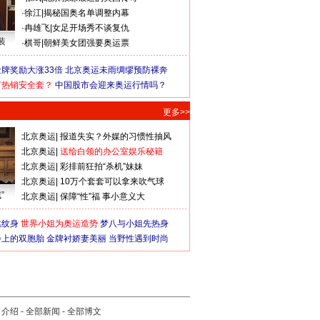
·
徐江
|
揭秘国奥名单调整内幕
·
冉雄飞
|
女足开场秀不谈复仇
装
·
棋哥
|
朝鲜美女团强要奥运票
牌奖励大涨33倍
北京奥运未雨绸缪预防裸奔
何热销安全套？
中国股市会迎来奥运行情吗？
更多>>
北京奥运
|
报道失实？外媒的习惯性抽风
北京奥运
|
送给白领的办公室娱乐秘籍
北京奥运
|
彩排前狂拍“杀机”妹妹
北京奥运
|
10万个套套可以拿来吹气球
”
北京奥运
|
保障“性”福 事小意义大
猛纹身
世界小姐为奥运造势
梦八与小姐先热身
会上的双胞胎
金牌衬娇妻美丽
当野性遇到时尚
司介绍
-
全部新闻
-
全部博文