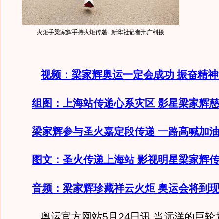
火炬手梁家辉手持火炬传递 新华社记者邢广利摄
视频：梁家辉奥运一定会成功 振奋精
组图：上海站传递心系灾区 影星梁家辉
梁家辉参与圣火嘉定段传递 一路高喊加油(
图文：圣火传递上海站 影视明星梁家辉
音频：梁家辉珍藏祥云火炬 奥运会将到
奥运官方网站5月24日讯 当远洋的巨轮