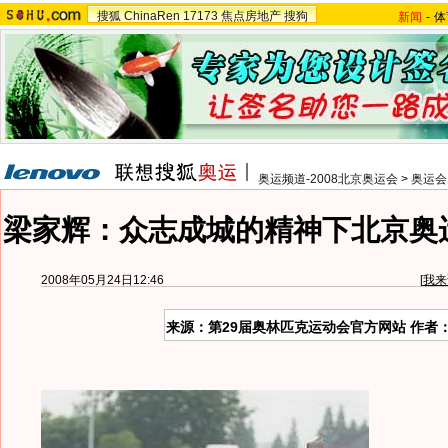
搜狐
ChinaRen
17173
焦点房地产
搜狗
新闻
-
体
奥运频道-2008北京奥运会
>
奥运会
梁家辉：众志成城的精神下北京奥
2008年05月24日12:46
[
我来
来源：第29届奥林匹克运动会官方网站 作者