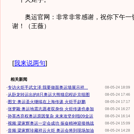
奥运官网：非常非常感谢，祝你下午一
谢！（王薇）
[
我来说两句
]
相关新闻
·
专访火炬手武文泽:我要做面奥运墙展示祥...
08-05-24 18:09
·
从卧龙转运出的8只奥运大熊猫启程赴京组图
08-05-24 17:46
·
图文:奥运圣火继续在上海传递 火炬手赵鹏
08-05-24 17:17
·
张梦颖:奥运地震志愿者双身份 火炬传递也参加
08-05-24 16:27
·
孙英杰弃权奥运原因复杂 未来攻坚剑指09全运
08-05-24 16:14
·
视频:梁家辉奥运一定会成功 振奋精神迎接挑战
08-05-24 15:09
·
音频:梁家辉珍藏祥云火炬 奥运会将到现场加油
08-05-24 14:28