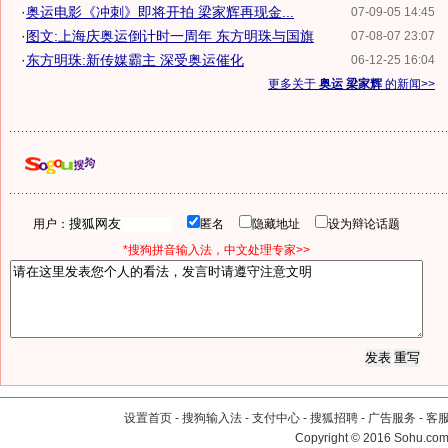
·
奥运电影《冲刺》即将开拍 梁家辉再现金...
07-09-05 14:45
·
图文:上海庆奥运倒计时一周年 东方明珠与国旗
07-08-07 23:07
·
东方明珠:新传媒霸主 深受奥运催化
06-12-25 16:04
更多关于
奥运 梁家辉
的新闻>>
用户：
匿名
隐藏地址
设为辩论话题
*搜狗拼音输入法，中文处理专家>>
设置首页
-
搜狗输入法
-
支付中心
-
搜狐招聘
-
广告服务
-
客
Copyright
©
2016 Sohu.com 