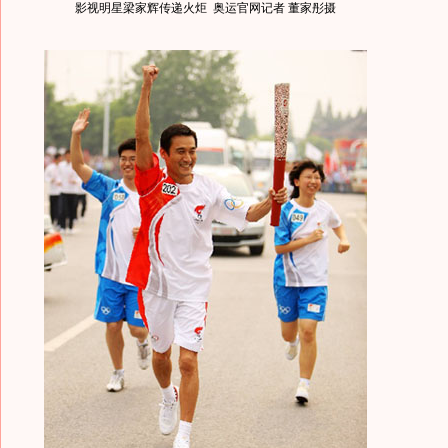
影视明星梁家辉传递火炬 奥运官网记者 董家彤摄